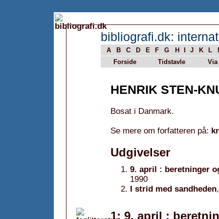
bibliografi.dk: internat
A
B
C
D
E
F
G
H
I
J
K
L
Forside
Tidstavle
Via
HENRIK STEN-K
Bosat i Danmark.
Se mere om forfatteren på:
k
Udgivelser
9. april : beretninger 
1990
I strid med sandheden
1: 9. april : beretn