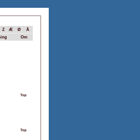
Z
Æ
Ø
Å
ing
Om
Top
Top