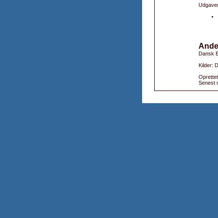
Udgaver
Ande
Dansk B
Kilder:
Oprettet
Senest r