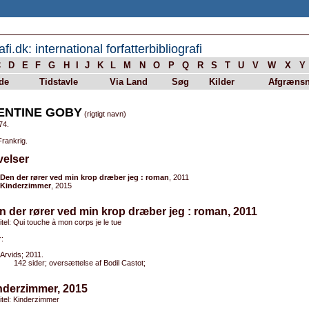
afi.dk: international forfatterbibliografi
C
D
E
F
G
H
I
J
K
L
M
N
O
P
Q
R
S
T
U
V
W
X
Y
de
Tidstavle
Via Land
Søg
Kilder
Afgrænsn
ENTINE GOBY
(rigtigt navn)
74.
Frankrig.
velser
Den der rører ved min krop dræber jeg : roman
, 2011
Kinderzimmer
, 2015
n der rører ved min krop dræber jeg : roman, 2011
titel: Qui touche à mon corps je le tue
:
Arvids; 2011.
142 sider; oversættelse af Bodil Castot;
nderzimmer, 2015
titel: Kinderzimmer