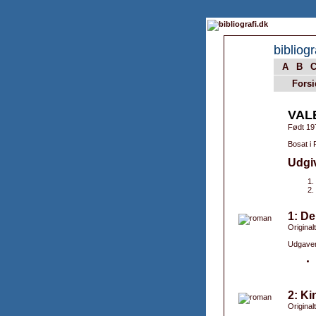
bibliogr
A
B
Forsi
VAL
Født 19
Bosat i 
Udgi
1: De
Original
Udgaver
2: Ki
Original