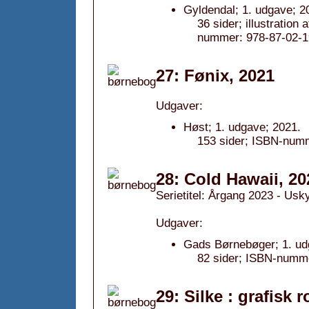
Gyldendal; 1. udgave; 2
36 sider; illustration
nummer: 978-87-02-1
27: Fønix, 2021
Udgaver:
Høst; 1. udgave; 2021.
153 sider; ISBN-num
28: Cold Hawaii, 20
Serietitel: Årgang 2023 - Usk
Udgaver:
Gads Børnebøger; 1. ud
82 sider; ISBN-numm
29: Silke : grafisk