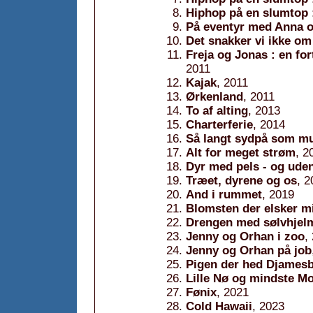
Hiphop på en slumtop 
På eventyr med Anna 
Det snakker vi ikke om
Freja og Jonas : en for
2011
Kajak
, 2011
Ørkenland
, 2011
To af alting
, 2013
Charterferie
, 2014
Så langt sydpå som mu
Alt for meget strøm
, 2
Dyr med pels - og ude
Træet, dyrene og os
, 2
And i rummet
, 2019
Blomsten der elsker m
Drengen med sølvhjel
Jenny og Orhan i zoo
,
Jenny og Orhan på job
Pigen der hed Djames
Lille Nø og mindste M
Fønix
, 2021
Cold Hawaii
, 2023