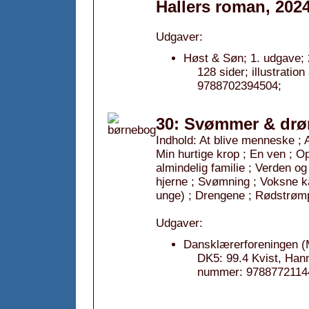
Hallers roman, 202
Udgaver:
Høst & Søn; 1. udgave; 
128 sider; illustrati
9788702394504;
30: Svømmer & drø
Indhold: At blive menneske ; A
Min hurtige krop ; En ven ; O
almindelig familie ; Verden o
hjerne ; Svømning ; Voksne k
unge) ; Drengene ; Rødstrøm
Udgaver:
Dansklærerforeningen (M
DK5: 99.4 Kvist, Hann
nummer: 9788772114