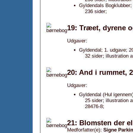
Gyldendals Bogklubber; 
236 sider;
19: Træet, dyrene o
Udgaver:
Gyldendal; 1. udgave; 2
32 sider; illustration 
20: And i rummet, 
Udgaver:
Gyldendal (Hul igennem)
25 sider; illustratio
28476-8;
21: Blomsten der el
Medforfatter(e):
Signe Parki