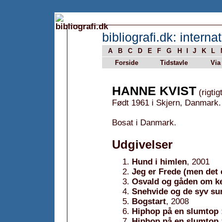
bibliografi.dk: internat
A
B
C
D
E
F
G
H
I
J
K
L
Forside
Tidstavle
Via
HANNE KVIST
(rigtig
Født 1961 i Skjern, Danmark.
Bosat i Danmark.
Udgivelser
Hund i himlen
, 2001
Jeg er Frede (men det e
Osvald og gåden om k
Snehvide og de syv s
Bogstart
, 2008
Hiphop på en slumtop 
Hiphop på en slumtop 