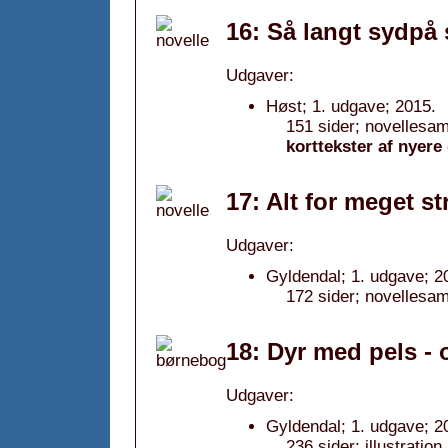
16: Så langt sydpå
Udgaver:
Høst; 1. udgave; 2015.
151 sider; novellesam
korttekster af nyere
17: Alt for meget s
Udgaver:
Gyldendal; 1. udgave; 2
172 sider; novellesam
18: Dyr med pels -
Udgaver:
Gyldendal; 1. udgave; 2
236 sider; illustratio