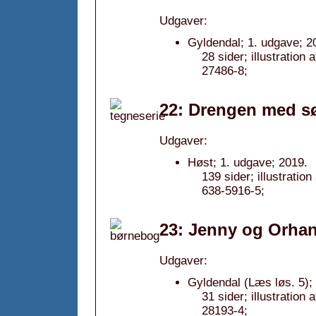
Udgaver:
Gyldendal; 1. udgave; 2
28 sider; illustratio
27486-8;
22: Drengen med sø
Udgaver:
Høst; 1. udgave; 2019.
139 sider; illustrati
638-5916-5;
23: Jenny og Orhan
Udgaver:
Gyldendal (Læs løs. 5);
31 sider; illustratio
28193-4;