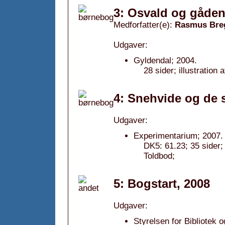
3: Osvald og gåden
Medforfatter(e):
Rasmus Bre
Udgaver:
Gyldendal; 2004.
28 sider; illustratio
4: Snehvide og de 
Udgaver:
Experimentarium; 2007.
DK5: 61.23; 35 side
Toldbod;
5: Bogstart, 2008
Udgaver:
Styrelsen for Bibliotek 