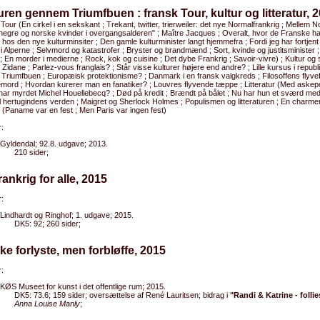
uren gennem Triumfbuen : fransk Tour, kultur og litteratur, 
 Tour (En cirkel i en sekskant ; Trekant, twitter, trierweiler: det nye Normalfrankrig ; Mellem 
negre og norske kvinder i overgangsalderen" ; Maître Jacques ; Overalt, hvor de Franske have
os den nye kulturminsiter ; Den gamle kulturminister langt hjemmefra ; Fordi jeg har fortjent d
i Alperne ; Selvmord og katastrofer ; Bryster og brandmænd ; Sort, kvinde og justitsminister 
; En morder i medierne ; Rock, kok og cuisine ; Det dybe Frankrig ; Savoir-vivre) ; Kultur o
il Zidane ; Parlez-vous franglais? ; Står visse kulturer højere end andre? ; Lille kursus i repub
riumfbuen ; Europæisk protektionisme? ; Danmark i en fransk valgkreds ; Filosoffens flyvef
mord ; Hvordan kurerer man en fanatiker? ; Louvres flyvende tæppe ; Litteratur (Med askepost
har myrdet Michel Houellebecq? ; Død på kredit ; Brændt på bålet ; Nu har hun et sværd med
l hertugindens verden ; Maigret og Sherlock Holmes ; Populismen og litteraturen ; En charmer
 (Paname var en fest ; Men Paris var ingen fest)
:
Gyldendal; 92.8. udgave; 2013.
210 sider;
rankrig for alle, 2015
:
Lindhardt og Ringhof; 1. udgave; 2015.
DK5: 92; 260 sider;
kke forlyste, men forbløffe, 2015
:
KØS Museet for kunst i det offentlige rum; 2015.
DK5: 73.6; 159 sider; oversættelse af René Lauritsen; bidrag i
"Randi & Katrine - folli
Anna Louise Manly
;