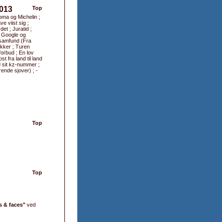
2013
Top
Noma og Michelin ;
 viist sig ;
et ; Juratid ;
; Google og
g samfund (Fra
likker ; Turen
orbud ; En lov
 fra land til land
 sit kz-nummer ;
ende sjover) ; -
Top
Top
es & faces"
ved