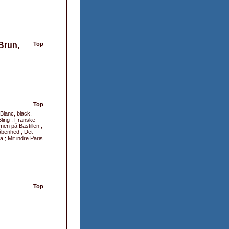
Brun,
Top
Top
 Blanc, black,
Bling ; Franske
men på Bastillen ;
 åbenhed ; Det
 ; Mit indre Paris
Top