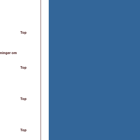
Top
tninger om
Top
Top
Top