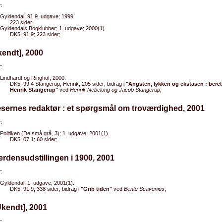
:
Gyldendal; 91.9. udgave; 1999.
223 sider;
Gyldendals Bogklubber; 1. udgave; 2000(1).
DK5: 91.9; 223 sider;
kendt], 2000
:
Lindhardt og Ringhof; 2000.
DK5: 99.4 Stangerup, Henrik; 205 sider; bidrag i
"Angsten, lykken og ekstasen : bere
Henrik Stangerup"
ved
Henrik Nebelong og Jacob Stangerup
;
sernes redaktør : et spørgsmål om troværdighed, 2001
:
Politiken (De små grå, 3); 1. udgave; 2001(1).
DK5: 07.1; 60 sider;
erdensudstillingen i 1900, 2001
:
Gyldendal; 1. udgave; 2001(1).
DK5: 91.9; 338 sider; bidrag i
"Grib tiden"
ved
Bente Scavenius
;
Ukendt], 2001
: