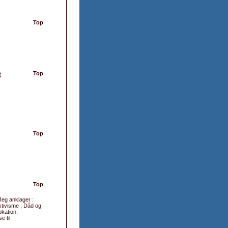
Top
t
Top
Top
Top
Jeg anklager :
aktivisme ; Dåd og
okation,
e til