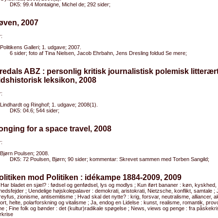
DK5: 99.4 Montaigne, Michel de; 292 sider;
øven, 2007
:
Politikens Galleri; 1. udgave; 2007.
6 sider; foto af Tina Nielsen, Jacob Ehrbahn, Jens Dresling foldud Se mere;
redals ABZ : personlig kritisk journalistisk polemisk litterær
dshistorisk leksikon, 2008
:
Lindhardt og Ringhof; 1. udgave; 2008(1).
DK5: 04.6; 544 sider;
onging for a space travel, 2008
:
Bjørn Poulsen; 2008.
DK5: 72 Poulsen, Bjørn; 90 sider; kommentar: Skrevet sammen med Torben Sangild;
olitiken mod Politiken : idékampe 1884-2009, 2009
 Har bladet en sjæl? : fødsel og genfødsel, lys og modlys ; Kun iført bananer : køn, kyskhed,
edsfejder ; Uendelige højskolepalaver : demokrati, aristokrati, Nietzsche, konflikt, samtale ; 
reyfus, zionisme, antisemitisme ; Hvad skal det nytte? : krig, forsvar, neutralisme, alliancer, 
ort, helte, polarforskning og vitalisme ; Ja, endog en Lidelse : kunst, realisme, romantik, prov
e ; Fine folk og bønder : det (kultur)radikale spøgelse ; News, views og penge : fra påskekris
rkrise