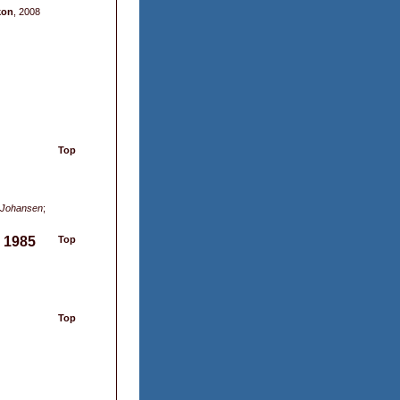
kon
, 2008
Top
-Johansen
;
, 1985
Top
Top