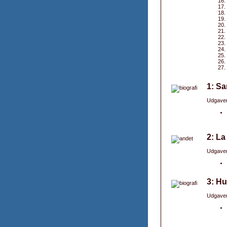
1: Sa
Udgaver
2: La
Udgaver
3: Hu
Udgaver