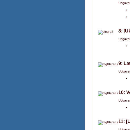
Udgaver
8: [U
Udgaver
9: Læ
Udgaver
10: V
Udgaver
11: [
Udgaver