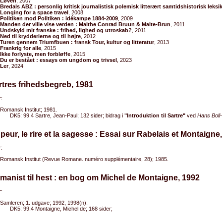
Løven
, 2007
Bredals ABZ : personlig kritisk journalistisk polemisk litterært samtidshistorisk leksi
Longing for a space travel
, 2008
Politiken mod Politiken : idékampe 1884-2009
, 2009
Manden der ville vise verden : Malthe Conrad Bruun & Malte-Brun
, 2011
Undskyld mit franske : frihed, lighed og utroskab?
, 2011
Ned til krydderierne og til højre
, 2012
Turen gennem Triumfbuen : fransk Tour, kultur og litteratur
, 2013
Frankrig for alle
, 2015
Ikke forlyste, men forbløffe
, 2015
Du er bestået : essays om ungdom og trivsel
, 2023
Ler
, 2024
rtres frihedsbegreb, 1981
:
Romansk Institut; 1981.
DK5: 99.4 Sartre, Jean-Paul; 132 sider; bidrag i
"Introduktion til Sartre"
ved
Hans Boll
 peur, le rire et la sagesse : Essai sur Rabelais et Montaigne
:
Romansk Institut (Revue Romane. numéro supplémentaire, 28); 1985.
manist til hest : en bog om Michel de Montaigne, 1992
:
Samleren; 1. udgave; 1992, 1998(n).
DK5: 99.4 Montaigne, Michel de; 168 sider;