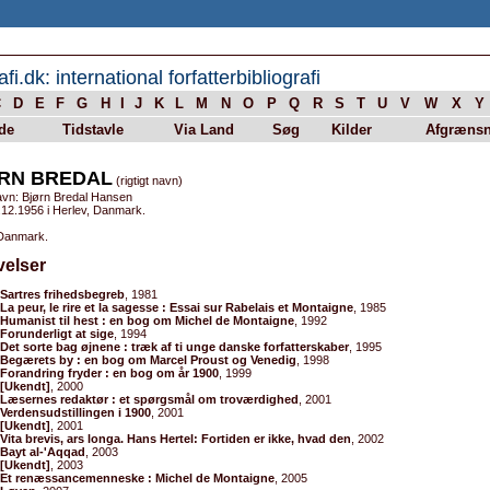
afi.dk: international forfatterbibliografi
C
D
E
F
G
H
I
J
K
L
M
N
O
P
Q
R
S
T
U
V
W
X
Y
de
Tidstavle
Via Land
Søg
Kilder
Afgrænsn
RN BREDAL
(rigtigt navn)
avn: Bjørn Bredal Hansen
.12.1956 i Herlev, Danmark.
 Danmark.
velser
Sartres frihedsbegreb
, 1981
La peur, le rire et la sagesse : Essai sur Rabelais et Montaigne
, 1985
Humanist til hest : en bog om Michel de Montaigne
, 1992
Forunderligt at sige
, 1994
Det sorte bag øjnene : træk af ti unge danske forfatterskaber
, 1995
Begærets by : en bog om Marcel Proust og Venedig
, 1998
Forandring fryder : en bog om år 1900
, 1999
[Ukendt]
, 2000
Læsernes redaktør : et spørgsmål om troværdighed
, 2001
Verdensudstillingen i 1900
, 2001
[Ukendt]
, 2001
Vita brevis, ars longa. Hans Hertel: Fortiden er ikke, hvad den
, 2002
Bayt al-'Aqqad
, 2003
[Ukendt]
, 2003
Et renæssancemenneske : Michel de Montaigne
, 2005