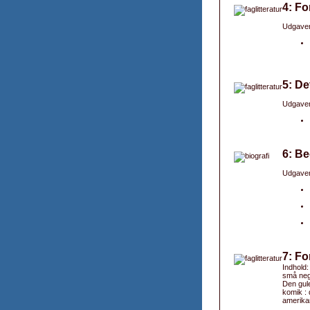
4: Fo
Udgaver
5: De
Udgaver
6: Be
Udgaver
7: Fo
Indhold:
små neg
Den gule
komik :
amerikan