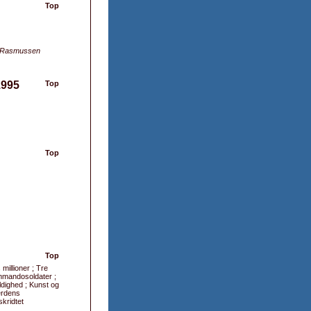
Top
te Rasmussen
1995
Top
Top
Top
millioner ; Tre
ommandosoldater ;
oldighed ; Kunst og
erdens
skridtet