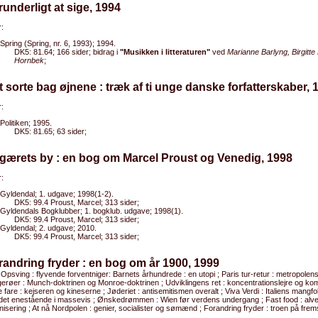
runderligt at sige, 1994
:
Spring (Spring, nr. 6, 1993); 1994.
DK5: 81.64; 166 sider; bidrag i
"Musikken i litteraturen"
ved
Marianne Barlyng, Birgit
Hornbek
;
t sorte bag øjnene : træk af ti unge danske forfatterskaber, 
:
Politiken; 1995.
DK5: 81.65; 63 sider;
gærets by : en bog om Marcel Proust og Venedig, 1998
:
Gyldendal; 1. udgave; 1998(1-2).
DK5: 99.4 Proust, Marcel; 313 sider;
Gyldendals Bogklubber; 1. bogklub. udgave; 1998(1).
DK5: 99.4 Proust, Marcel; 313 sider;
Gyldendal; 2. udgave; 2010.
DK5: 99.4 Proust, Marcel; 313 sider;
randring fryder : en bog om år 1900, 1999
 Opsving : flyvende forventniger: Barnets århundrede : en utopi ; Paris tur-retur : metropolens 
erøer : Munch-doktrinen og Monroe-doktrinen ; Udviklingens ret : koncentrationslejre og k
 fare : kejseren og kineserne ; Jøderiet : antisemitismen overalt ; Viva Verdi : Italiens mangf
 det enestående i massevis ; Ønskedrømmen : Wien før verdens undergang ; Fast food : alv
isering ; At nå Nordpolen : genier, socialister og sømænd ; Forandring fryder : troen på frem