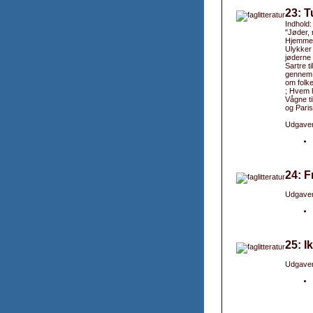
23: T
Indhold:
"Jøder, 
Hjemme h
Ulykker 
jøderne 
Sartre t
gennem T
om folke
; Hvem 
Vågne ti
og Paris
Udgaver
24: F
Udgaver
25: I
Udgaver