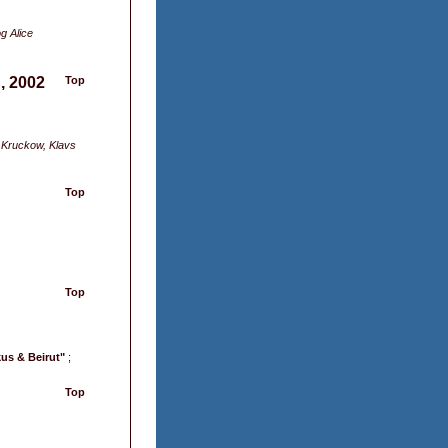
g Alice
n, 2002
Top
 Kruckow, Klavs
Top
Top
kus & Beirut"
;
Top