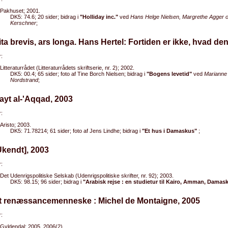
Pakhuset; 2001.
DK5: 74.6; 20 sider; bidrag i
"Holliday inc."
ved
Hans Helge Nielsen, Margrethe Agger o
Kerschner
;
ita brevis, ars longa. Hans Hertel: Fortiden er ikke, hvad de
:
Litteraturrådet (Litteraturrådets skriftserie, nr. 2); 2002.
DK5: 00.4; 65 sider; foto af Tine Borch Nielsen; bidrag i
"Bogens levetid"
ved
Marianne
Nordstrand
;
ayt al-'Aqqad, 2003
:
Aristo; 2003.
DK5: 71.78214; 61 sider; foto af Jens Lindhe; bidrag i
"Et hus i Damaskus"
;
Ukendt], 2003
:
Det Udenrigspolitiske Selskab (Udenrigspolitiske skrifter, nr. 92); 2003.
DK5: 98.15; 96 sider; bidrag i
"Arabisk rejse : en studietur til Kairo, Amman, Damas
Et renæssancemenneske : Michel de Montaigne, 2005
:
Gyldendal; 2005, 2006(2).