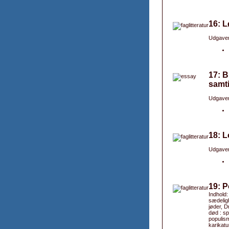
16: L
Udgaver
17: B
samti
Udgaver
18: L
Udgaver
19: P
Indhold:
sædeligh
jøder, D
død : sp
populism
karikatu