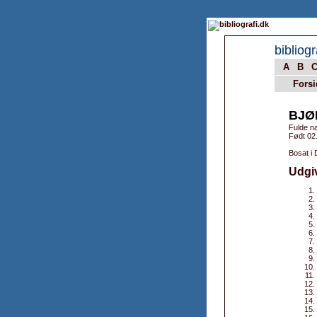
bibliogr
A
B
Forsi
BJØ
Fulde n
Født 02
Bosat i
Udgi