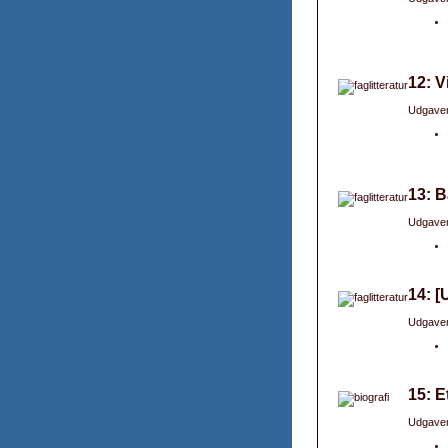
12: V
Udgaver
13: B
Udgaver
14: [
Udgaver
15: 
Udgaver