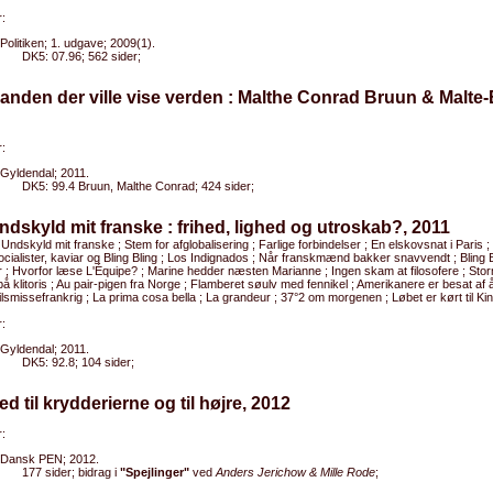
:
Politiken; 1. udgave; 2009(1).
DK5: 07.96; 562 sider;
anden der ville vise verden : Malthe Conrad Bruun & Malte-
:
Gyldendal; 2011.
DK5: 99.4 Bruun, Malthe Conrad; 424 sider;
ndskyld mit franske : frihed, lighed og utroskab?, 2011
 Undskyld mit franske ; Stem for afglobalisering ; Farlige forbindelser ; En elskovsnat i Paris ;
ocialister, kaviar og Bling Bling ; Los Indignados ; Når franskmænd bakker snavvendt ; Bling 
er ; Hvorfor læse L'Équipe? ; Marine hedder næsten Marianne ; Ingen skam at filosofere ; Stor
 på klitoris ; Au pair-pigen fra Norge ; Flamberet søulv med fennikel ; Amerikanere er besat af
lsmissefrankrig ; La prima cosa bella ; La grandeur ; 37°2 om morgenen ; Løbet er kørt til Kina
:
Gyldendal; 2011.
DK5: 92.8; 104 sider;
ed til krydderierne og til højre, 2012
:
Dansk PEN; 2012.
177 sider; bidrag i
"Spejlinger"
ved
Anders Jerichow & Mille Rode
;