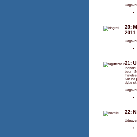
Udgaver
20: M
2011
Udgaver
21: U
Indhold:
beur ; S
fristels
Klik ind
dybe ski
Udgaver
22: N
Udgaver