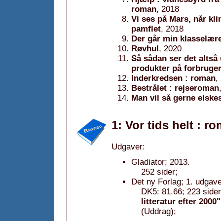
roman
, 2018
Vi ses på Mars, når k
pamflet
, 2018
Der går min klasselær
Røvhul
, 2020
Så sådan ser det altså
produkter på forbruger
Inderkredsen : roman
,
Bestrålet : rejseroman
Man vil så gerne elskes
1: Vor tids helt : r
Udgaver:
Gladiator; 2013.
252 sider;
Det ny Forlag; 1. udgave
DK5: 81.66; 223 sider
litteratur efter 2000"
(Uddrag);