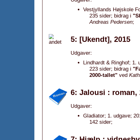
Vestjyllands Højskole Fo
235 sider; bidrag i
"Sk
Andreas Pedersen
;
5: [Ukendt], 2015
Udgaver:
Lindhardt & Ringhof; 1.
223 sider; bidrag i
"F
2000-tallet"
ved
Kath
6: Jalousi : roman,
Udgaver:
Gladiator; 1. udgave; 20
142 sider;
7: Hjælp : vidnesby