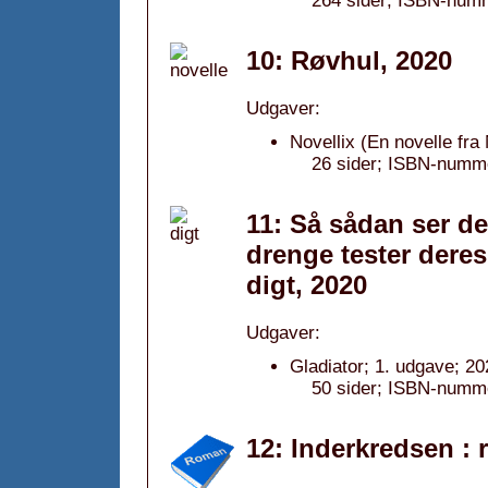
264 sider; ISBN-num
10: Røvhul, 2020
Udgaver:
Novellix (En novelle fra 
26 sider; ISBN-numme
11: Så sådan ser de
drenge tester deres
digt, 2020
Udgaver:
Gladiator; 1. udgave; 20
50 sider; ISBN-numme
12: Inderkredsen :