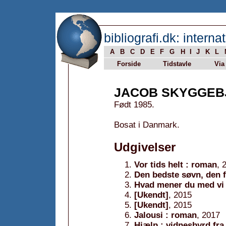
bibliografi.dk: internat
A
B
C
D
E
F
G
H
I
J
K
L
Forside
Tidstavle
Via
JACOB SKYGGEB
Født 1985.
Bosat i Danmark.
Udgivelser
Vor tids helt : roman
, 
Den bedste søvn, den få
Hvad mener du med vi
[Ukendt]
, 2015
[Ukendt]
, 2015
Jalousi : roman
, 2017
Hjælp : vidnesbyrd fra 