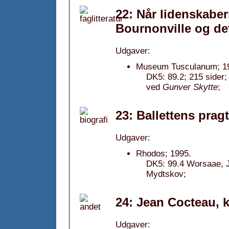
22: Når lidenskaber
Bournonville og de
Udgaver:
Museum Tusculanum; 1
DK5: 89.2; 215 sider;
ved
Gunver Skytte
;
23: Ballettens prag
Udgaver:
Rhodos; 1995.
DK5: 99.4 Worsaae, J
Mydtskov;
24: Jean Cocteau, k
Udgaver: