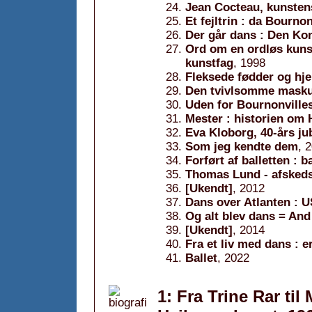
Jean Cocteau, kunstens
Et fejltrin : da Bourno
Der går dans : Den Kon
Ord om en ordløs kunst
kunstfag
, 1998
Fleksede fødder og hje
Den tvivlsomme masku
Uden for Bournonville
Mester : historien om 
Eva Kloborg, 40-års ju
Som jeg kendte dem
, 
Forført af balletten : b
Thomas Lund - afskedsf
[Ukendt]
, 2012
Dans over Atlanten : 
Og alt blev dans = An
[Ukendt]
, 2014
Fra et liv med dans : 
Ballet
, 2022
1: Fra Trine Rar til 