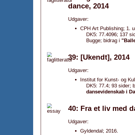
dance, 2014
Udgaver:
CPH Art Publishing; 1. 
DK5: 77.4096; 137 sid
Bugge; bidrag i
"Ball
39: [Ukendt], 2014
Udgaver:
Institut for Kunst- og K
DK5: 77.4; 93 sider; 
dansevidenskab i D
40: Fra et liv med 
Udgaver:
Gyldendal; 2016.