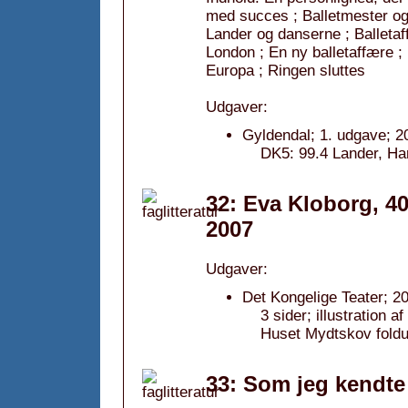
med succes ; Balletmester og 
Lander og danserne ; Balletaf
London ; En ny balletaffære ;
Europa ; Ringen sluttes
Udgaver:
Gyldendal; 1. udgave; 2
DK5: 99.4 Lander, Har
32: Eva Kloborg, 40
2007
Udgaver:
Det Kongelige Teater; 2
3 sider; illustration 
Huset Mydtskov fold
33: Som jeg kendte