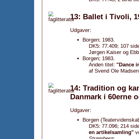
13: Ballet i Tivoli, 
Udgaver:
Borgen; 1983.
DK5: 77.409; 107 si
Jørgen Kaiser og Eb
Borgen; 1983.
Anden titel:
"Dance in
af Svend Ole Madsen
14: Tradition og ka
Danmark i 60erne o
Udgaver:
Borgen (Teatervidenskabe
DK5: 77.096; 214 side
en artikelsamling"
v
Strømberg
;