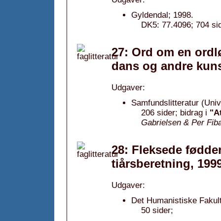
Gyldendal; 1998.
DK5: 77.4096; 704 sid
27: Ord om en ordlø
dans og andre kuns
Udgaver:
Samfundslitteratur (Unive
206 sider; bidrag i
"A
Gabrielsen & Per Fi
28: Fleksede fødder
tiårsberetning, 199
Udgaver:
Det Humanistiske Fakult
50 sider;