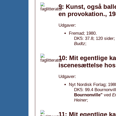
9: Kunst, også ball
en provokation., 1
Udgaver:
Fremad; 1980.
DK5: 37.8; 120 sider;
Budtz
;
10: Mit egentlige k
iscenesættelse hos
Udgaver:
Nyt Nordisk Forlag; 198
DK5: 99.4 Bournonvill
Bournonville"
ved
E
Heiner
;
11: Mit egentlige k