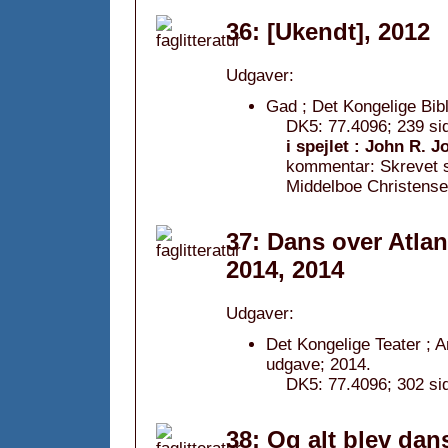
36: [Ukendt], 2012
Udgaver:
Gad ; Det Kongelige Bibl
DK5: 77.4096; 239 sid
i spejlet : John R. 
kommentar: Skrevet 
Middelboe Christense
37: Dans over Atla
2014, 2014
Udgaver:
Det Kongelige Teater ; A
udgave; 2014.
DK5: 77.4096; 302 sid
38: Og alt blev da