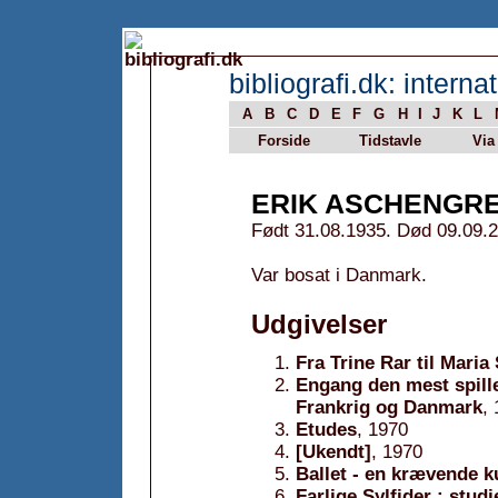
bibliografi.dk: internat
A
B
C
D
E
F
G
H
I
J
K
L
Forside
Tidstavle
Via
ERIK ASCHENGR
Født 31.08.1935. Død 09.09.
Var bosat i Danmark.
Udgivelser
Fra Trine Rar til Maria
Engang den mest spille
Frankrig og Danmark
,
Etudes
, 1970
[Ukendt]
, 1970
Ballet - en krævende k
Farlige Sylfider : stud