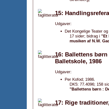
15: Handlingsrefera
Udgaver:
Det Kongelige Teater og
17 sider; bidrag i
"Et 
musiken af N.W. Gad
16: Ballettens børn
Balletskole, 1986
Udgaver:
Per Kofod; 1986.
DK5: 77.4096; 158 sid
"Ballettens børn : D
17: Rige traditioner