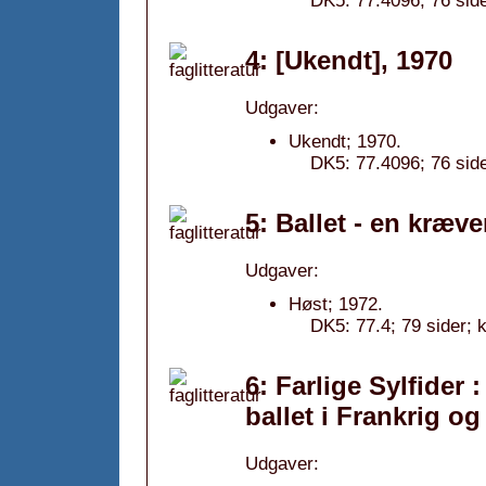
DK5: 77.4096; 76 side
4: [Ukendt], 1970
Udgaver:
Ukendt; 1970.
DK5: 77.4096; 76 side
5: Ballet - en kræv
Udgaver:
Høst; 1972.
DK5: 77.4; 79 sider;
6: Farlige Sylfider 
ballet i Frankrig o
Udgaver: