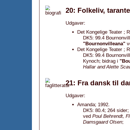
20: Folkeliv, tarant
Udgaver:
Det Kongelige Teater ; 
DK5: 99.4 Bournonvill
"Bournonvilleana"
v
Det Kongelige Teater ; 
DK5: 99.4 Bournonvill
Kynoch; bidrag i
"Bou
Hallar and Alette Sca
21: Fra dansk til d
Udgaver:
Amanda; 1992.
DK5: 80.4; 264 sider;
ved
Poul Behrendt, F
Damsgaard Olsen
;