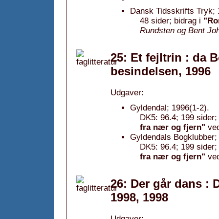
Dansk Tidsskrifts Tryk;
48 sider; bidrag i
"Ro
Rundsten og Bent Jo
25: Et fejltrin : da
besindelsen, 1996
Udgaver:
Gyldendal; 1996(1-2).
DK5: 96.4; 199 sider;
fra nær og fjern"
ve
Gyldendals Bogklubber;
DK5: 96.4; 199 sider;
fra nær og fjern"
ve
26: Der går dans : 
1998, 1998
Udgaver: