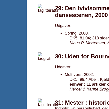
29: Den tvivlsomme
dansescenen, 2000
Udgaver:
Spring; 2000.
DK5: 81.04; 318 sider
Klaus P. Mortensen, 
30: Uden for Bourn
Udgaver:
Multivers; 2002.
DK5: 99.4 Abell, Kjeld
enhver : 11 artikler
Hercel & Karine Brøg
31: Mester : histor
Indhold: En personlighed, der 