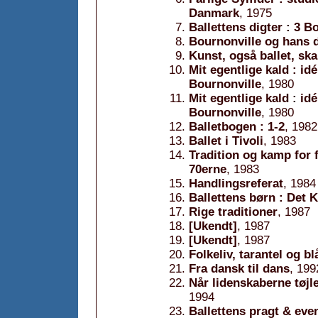
Danmark
, 1975
Ballettens digter : 3 B
Bournonville og hans 
Kunst, også ballet, sk
Mit egentlige kald : i
Bournonville
, 1980
Mit egentlige kald : i
Bournonville
, 1980
Balletbogen : 1-2
, 1982
Ballet i Tivoli
, 1983
Tradition og kamp for 
70erne
, 1983
Handlingsreferat
, 1984
Ballettens børn : Det 
Rige traditioner
, 1987
[Ukendt]
, 1987
[Ukendt]
, 1987
Folkeliv, tarantel og b
Fra dansk til dans
, 199
Når lidenskaberne tøjl
1994
Ballettens pragt & eve