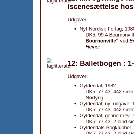
iscenesættelse hos
Udgaver:
Nyt Nordisk Forlag; 198
DK5: 99.4 Bournonvill
Bournonville"
ved
E
Heiner
;
12: Balletbogen : 1
Udgaver:
Gyldendal; 1982.
DK5: 77.43; 442 sid
Nørlyng;
Gyldendal; ny. udgave; 
DK5: 77.43; 442 sider
Gyldendal; gennemrev. o
DK5: 77.43; 2 bind si
Gyldendals Bogklubber;
DK5: 77.43; 2 bind si