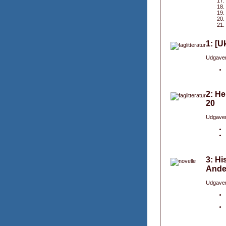
1: [U
Udgaver
2: He
20
Udgaver
3: Hi
Ande
Udgaver