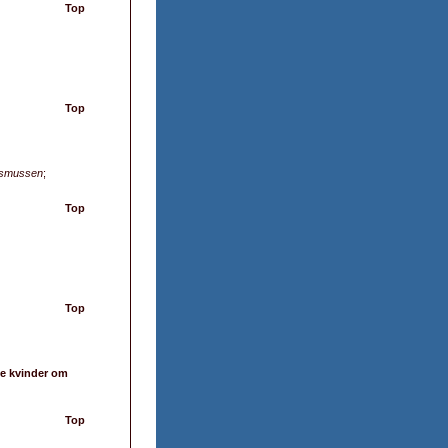
Top
Top
asmussen
;
Top
Top
te kvinder om
Top