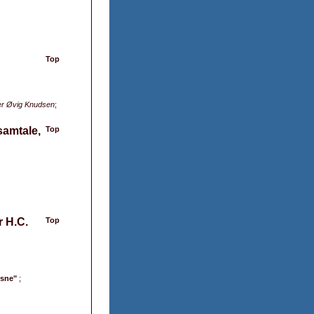
Top
eter Øvig Knudsen
;
samtale,
Top
r H.C.
Top
ksne"
;