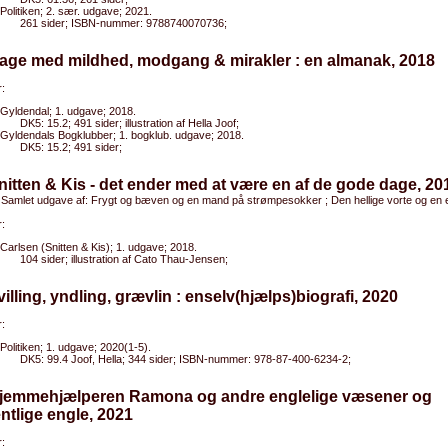
Politiken; 2. sær. udgave; 2021.
261 sider; ISBN-nummer: 9788740070736;
Dage med mildhed, modgang & mirakler : en almanak, 2018
:
Gyldendal; 1. udgave; 2018.
DK5: 15.2; 491 sider; illustration af Hella Joof;
Gyldendals Bogklubber; 1. bogklub. udgave; 2018.
DK5: 15.2; 491 sider;
nitten & Kis - det ender med at være en af de gode dage, 20
 Samlet udgave af: Frygt og bæven og en mand på strømpesokker ; Den hellige vorte og en e
:
Carlsen (Snitten & Kis); 1. udgave; 2018.
104 sider; illustration af Cato Thau-Jensen;
villing, yndling, grævlin : enselv(hjælps)biografi, 2020
:
Politiken; 1. udgave; 2020(1-5).
DK5: 99.4 Joof, Hella; 344 sider; ISBN-nummer: 978-87-400-6234-2;
Hjemmehjælperen Ramona og andre englelige væsener og
tlige engle, 2021
: