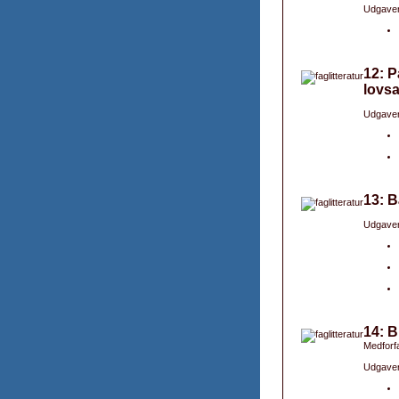
Udgaver
12: P
lovsa
Udgaver
13: 
Udgaver
14: B
Medforfa
Udgaver