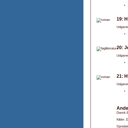
19: 
Udgaver
20: J
Udgaver
21: H
Udgaver
Ande
Dansk B
Kilder:
Oprettet