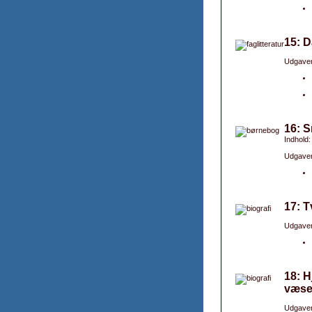
15: 
Udgaver
16: S
Indhold:
Udgaver
17: T
Udgaver
18: 
væsen
Udgaver