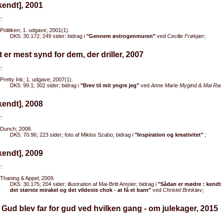
kendt], 2001
:
Politiken; 1. udgave; 2001(1).
DK5: 30.172; 249 sider; bidrag i
"Gennem østrogenmuren"
ved
Cecilie Frøkjær
;
t er mest synd for dem, der driller, 2007
:
Pretty Ink; 1. udgave; 2007(1).
DK5: 99.1; 302 sider; bidrag i
"Brev til mit yngre jeg"
ved
Anne Marie Mygind & Mai R
kendt], 2008
:
Dunch; 2008.
DK5: 70.96; 223 sider; foto af Miklos Szabo; bidrag i
"Inspiration og kreativitet"
;
kendt], 2009
:
Thaning & Appel; 2009.
DK5: 30.175; 204 sider; illustration af Mai-Britt Amsler; bidrag i
"Sådan er mødre : kend
det største mirakel og det vildeste chok - at få et barn"
ved
Christel Brinkløv
;
 Gud blev far for gud ved hvilken gang - om julekager, 2015