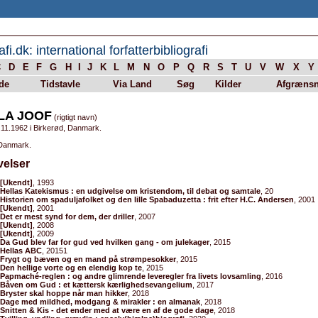
afi.dk: international forfatterbibliografi
C
D
E
F
G
H
I
J
K
L
M
N
O
P
Q
R
S
T
U
V
W
X
Y
de
Tidstavle
Via Land
Søg
Kilder
Afgrænsn
LA JOOF
(rigtigt navn)
.11.1962 i Birkerød, Danmark.
 Danmark.
velser
[Ukendt]
, 1993
Hellas Katekismus : en udgivelse om kristendom, til debat og samtale
, 20
Historien om spaduljafolket og den lille Spabaduzetta : frit efter H.C. Andersen
, 2001
[Ukendt]
, 2001
Det er mest synd for dem, der driller
, 2007
[Ukendt]
, 2008
[Ukendt]
, 2009
Da Gud blev far for gud ved hvilken gang - om julekager
, 2015
Hellas ABC
, 20151
Frygt og bæven og en mand på strømpesokker
, 2015
Den hellige vorte og en elendig kop te
, 2015
Papmaché-reglen : og andre glimrende leveregler fra livets lovsamling
, 2016
Båven om Gud : et kættersk kærlighedsevangelium
, 2017
Bryster skal hoppe når man hikker
, 2018
Dage med mildhed, modgang & mirakler : en almanak
, 2018
Snitten & Kis - det ender med at være en af de gode dage
, 2018