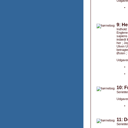
Udgaver
9: He
Indhold:
Englene
sapiens 
indædt l
her ; Je
Ulven Ul
betragte
Østen ;
Udgaver
10: 
Serietite
Udgaver
11: D
Serietite