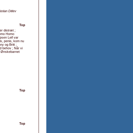
istian Ditlev
Top
r distræt ;
 Homo Homo
apsen Leif var
is, penis, kom nu
y og Britt ;
d behov ; Når vi
 ; Ønskebarnet
Top
Top