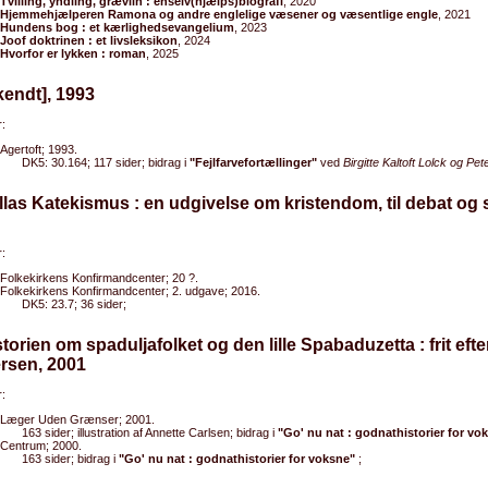
Tvilling, yndling, grævlin : enselv(hjælps)biografi
, 2020
Hjemmehjælperen Ramona og andre englelige væsener og væsentlige engle
, 2021
Hundens bog : et kærlighedsevangelium
, 2023
Joof doktrinen : et livsleksikon
, 2024
Hvorfor er lykken : roman
, 2025
kendt], 1993
:
Agertoft; 1993.
DK5: 30.164; 117 sider; bidrag i
"Fejlfarvefortællinger"
ved
Birgitte Kaltoft Lolck og P
llas Katekismus : en udgivelse om kristendom, til debat og 
:
Folkekirkens Konfirmandcenter; 20 ?.
Folkekirkens Konfirmandcenter; 2. udgave; 2016.
DK5: 23.7; 36 sider;
storien om spaduljafolket og den lille Spabaduzetta : frit efte
rsen, 2001
:
Læger Uden Grænser; 2001.
163 sider; illustration af Annette Carlsen; bidrag i
"Go' nu nat : godnathistorier for vo
Centrum; 2000.
163 sider; bidrag i
"Go' nu nat : godnathistorier for voksne"
;