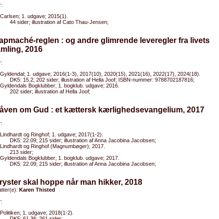
:
Carlsen; 1. udgave; 2015(1).
44 sider; illustration af Cato Thau-Jensen;
apmaché-reglen : og andre glimrende leveregler fra livets
mling, 2016
:
Gyldendal; 1. udgave; 2016(1-3), 2017(10), 2020(15), 2021(16), 2022(17), 2024(18).
DK5: 15.2; 202 sider; illustration af Hella Joof; ISBN-nummer: 9788702187816;
Gyldendals Bogklubber; 1. bogklub. udgave; 2016.
202 sider; illustration af Hella Joof;
Båven om Gud : et kættersk kærlighedsevangelium, 2017
:
Lindhardt og Ringhof; 1. udgave; 2017(1-2).
DK5: 22.09; 215 sider; illustration af Anna Jacobina Jacobsen;
Lindhardt og Ringhof (Magnumbøger); 2017.
213 sider;
Gyldendals Bogklubber; 1. bogklub. udgave; 2017.
DK5: 22.09; 215 sider; illustration af Anna Jacobina Jacobsen;
ryster skal hoppe når man hikker, 2018
tter(e):
Karen Thisted
:
Politiken; 1. udgave; 2018(1-2).
DK5: 61.36; 261 sider;