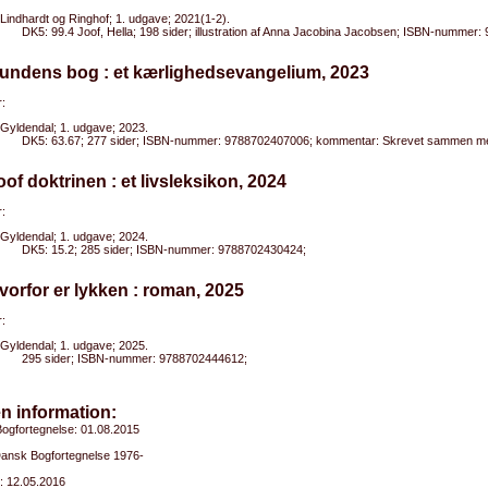
Lindhardt og Ringhof; 1. udgave; 2021(1-2).
DK5: 99.4 Joof, Hella; 198 sider; illustration af Anna Jacobina Jacobsen; ISBN-nummer
Hundens bog : et kærlighedsevangelium, 2023
:
Gyldendal; 1. udgave; 2023.
DK5: 63.67; 277 sider; ISBN-nummer: 9788702407006; kommentar: Skrevet sammen med 
oof doktrinen : et livsleksikon, 2024
:
Gyldendal; 1. udgave; 2024.
DK5: 15.2; 285 sider; ISBN-nummer: 9788702430424;
vorfor er lykken : roman, 2025
:
Gyldendal; 1. udgave; 2025.
295 sider; ISBN-nummer: 9788702444612;
n information:
ogfortegnelse: 01.08.2015
 Dansk Bogfortegnelse 1976-
: 12.05.2016