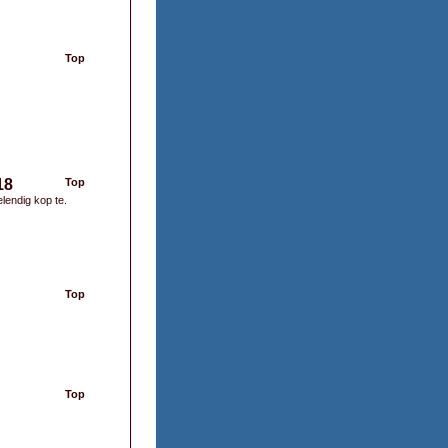
Top
18
Top
lendig kop te.
Top
Top