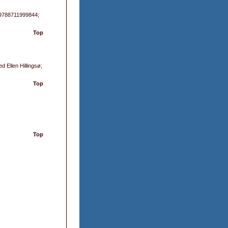
: 9788711999844;
Top
Ellen Hillingsø;
Top
Top