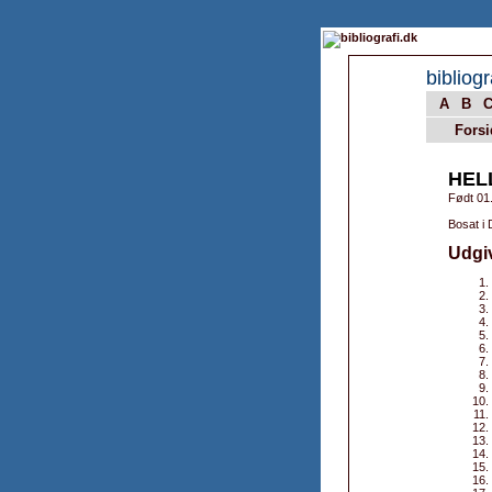
bibliogr
A
B
Forsi
HEL
Født 01
Bosat i
Udgi