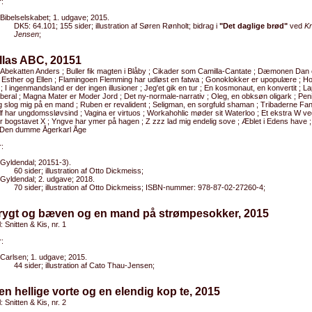
:
Bibelselskabet; 1. udgave; 2015.
DK5: 64.101; 155 sider; illustration af Søren Rønholt; bidrag i
"Det daglige brød"
ved
Kr
Jensen
;
llas ABC, 20151
 Abekatten Anders ; Buller fik magten i Blåby ; Cikader som Camilla-Cantate ; Dæmonen Dan e
 Esther og Ellen ; Flamingoen Flemming har udløst en fatwa ; Gonoklokker er upopulære ;
; I ingenmandsland er der ingen illusioner ; Jeg'et gik en tur ; En kosmonaut, en konvertit ; L
iberal ; Magna Mater er Moder Jord ; Det ny-normale-narrativ ; Oleg, en obksøn oligark ; Pen
g slog mig på en mand ; Ruben er revalident ; Seligman, en sorgfuld shaman ; Tribaderne Fann
f har ungdomssløvsind ; Vagina er virtuos ; Workahohlic møder sit Waterloo ; Et ekstra W ve
r bogstavet X ; Yngve har ymer på hagen ; Z zzz lad mig endelig sove ; Æblet i Edens have
 Den dumme Ågerkarl Åge
:
Gyldendal; 20151-3).
60 sider; illustration af Otto Dickmeiss;
Gyldendal; 2. udgave; 2018.
70 sider; illustration af Otto Dickmeiss; ISBN-nummer: 978-87-02-27260-4;
Frygt og bæven og en mand på strømpesokker, 2015
l: Snitten & Kis, nr. 1
:
Carlsen; 1. udgave; 2015.
44 sider; illustration af Cato Thau-Jensen;
en hellige vorte og en elendig kop te, 2015
l: Snitten & Kis, nr. 2