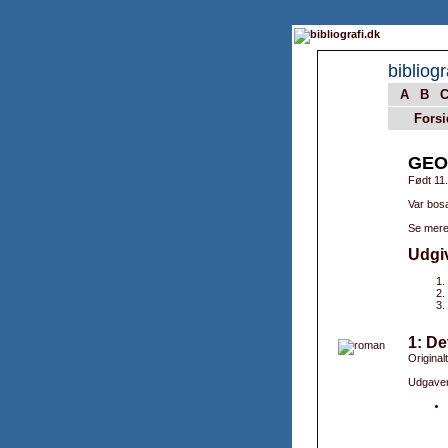
bibliogr
A
B
Forsi
GEO
Født 11
Var bosa
Se mere
Udgi
1: De
Originalt
Udgaver