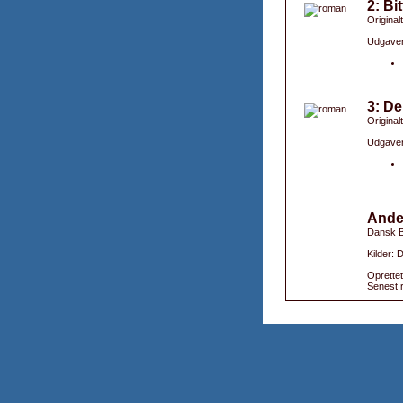
2: Bi
Original
Udgaver
3: De
Original
Udgaver
Ande
Dansk B
Kilder:
Oprettet
Senest r