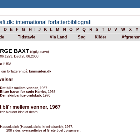
afi.dk: international forfatterbibliografi
C
D
E
F
G
H
I
J
K
L
M
N
O
P
Q
R
S
T
U
V
W
X
Y
de
Tidstavle
Via Land
Søg
Kilder
Afgrænsn
RGE BAXT
(rigtigt navn)
.06.1923. Død 28.06.2003.
t i USA.
 om forfatteren på:
krimisiden.dk
velser
Det bli'r mellem venner
, 1967
Bitter hævn for søde Harriet
, 1968
Den skinbarlige ondskab
, 1970
t bli'r mellem venner, 1967
itel: A queer kind of death
:
Hasselbalch (Hasselbalchs kriminalserie); 1967.
208 sider; oversættelse af Grete Juel Jørgensen;