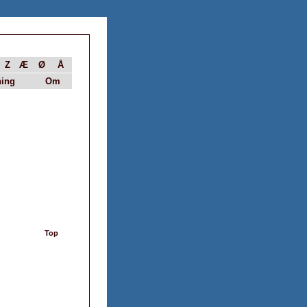
Z
Æ
Ø
Å
ing
Om
Top