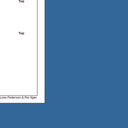
Top
Top
Lone Pedersen & Per Kjær
.