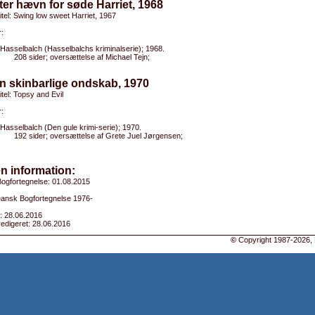
tter hævn for søde Harriet, 1968
titel: Swing low sweet Harriet, 1967
:
Hasselbalch (Hasselbalchs kriminalserie); 1968.
208 sider; oversættelse af Michael Tejn;
n skinbarlige ondskab, 1970
titel: Topsy and Evil
:
Hasselbalch (Den gule krimi-serie); 1970.
192 sider; oversættelse af Grete Juel Jørgensen;
n information:
ogfortegnelse: 01.08.2015
 Dansk Bogfortegnelse 1976-
: 28.06.2016
edigeret: 28.06.2016
©
Copyright 1987-2026, 