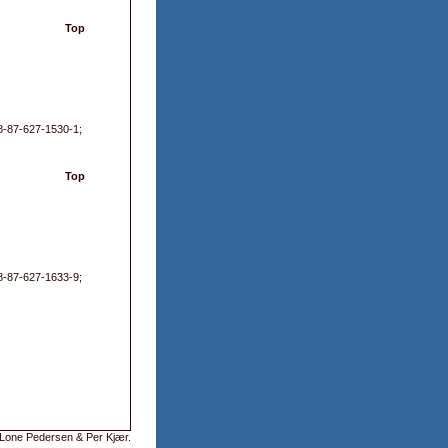
Top
78-87-627-1530-1;
Top
78-87-627-1633-9;
Lone Pedersen & Per Kjær
.