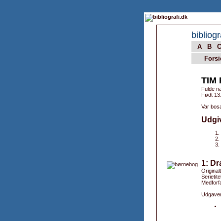
bibliogr
A
B
Forsi
TIM
Fulde na
Født 13
Var bosa
Udgi
1: Dr
Original
Serietit
Medforfa
Udgaver