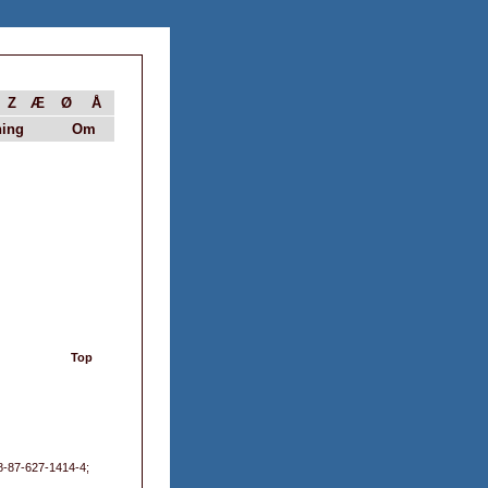
Z
Æ
Ø
Å
ing
Om
Top
78-87-627-1414-4;