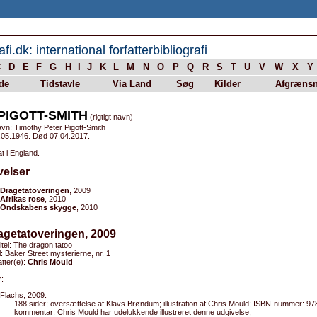
afi.dk: international forfatterbibliografi
C
D
E
F
G
H
I
J
K
L
M
N
O
P
Q
R
S
T
U
V
W
X
Y
de
Tidstavle
Via Land
Søg
Kilder
Afgrænsn
 PIGOTT-SMITH
(rigtigt navn)
vn: Timothy Peter Pigott-Smith
.05.1946. Død 07.04.2017.
t i England.
velser
Dragetatoveringen
, 2009
Afrikas rose
, 2010
Ondskabens skygge
, 2010
agetatoveringen, 2009
titel: The dragon tatoo
el: Baker Street mysterierne, nr. 1
tter(e):
Chris Mould
:
Flachs; 2009.
188 sider; oversættelse af Klavs Brøndum; illustration af Chris Mould; ISBN-nummer: 9
kommentar: Chris Mould har udelukkende illustreret denne udgivelse;