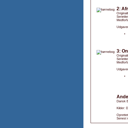
2: Af
Originalt
Serietit
Medforfa
Udgaver
3: O
Original
Serietit
Medforfa
Udgaver
Ande
Dansk B
Kilder:
Oprettet
Senest r