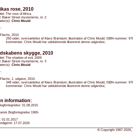
rikas rose, 2010
itel: The rose of Africa
el: Baker Street mysterierne, nr. 2
tter(e):
Chris Mould
:
Flachs; 2010.
250 sider; oversættelse af Klavs Brøndum; illustration af Chris Mould; ISBN-nummer: 9
kommentar: Chris Mould har udelukkende illustreret denne udgivelse;
ndskabens skygge, 2010
titel: The shadow of evil, 2009
el: Baker Street mysterierne, nr. 3
tter(e):
Chris Mould
:
Flachs; 1. udgave; 2010.
348 sider; oversættelse af Klavs Brøndum; illustration af Chris Mould; ISBN-nummer: 9
kommentar: Chris Mould har udelukkende illustreret denne udgivelse;
n information:
ogfortegnelse: 01.08.2015
 Dansk Bogfortegnelse 1965-
: 01.01.2017
edigeret: 17.07.2020
©
Copyright 1987-2026, 