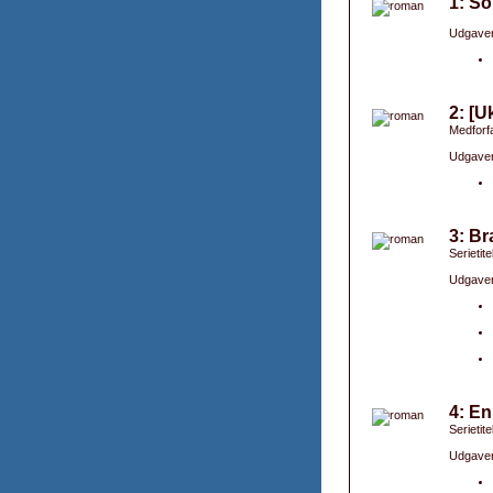
1: S
Udgaver
2: [U
Medforfa
Udgaver
3: B
Serietit
Udgaver
4: En
Serietit
Udgaver