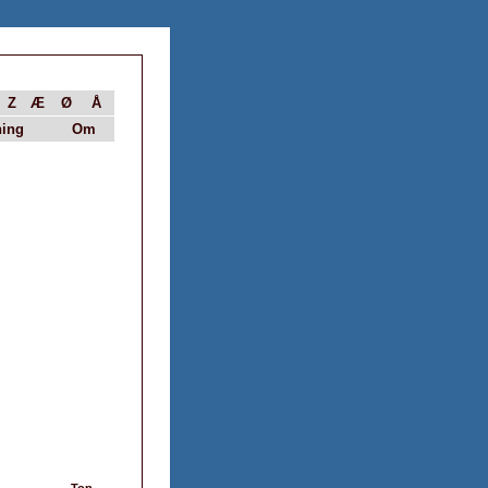
Z
Æ
Ø
Å
ing
Om