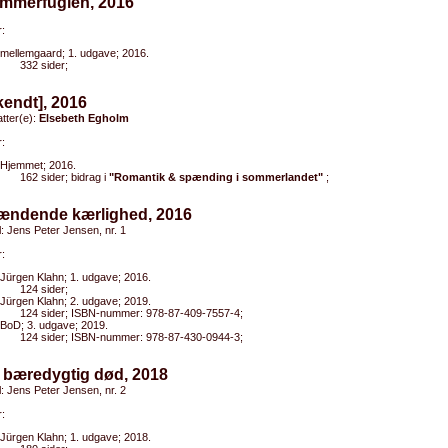
ommerfuglen, 2016
:
mellemgaard; 1. udgave; 2016.
332 sider;
kendt], 2016
tter(e):
Elsebeth Egholm
:
Hjemmet; 2016.
162 sider; bidrag i
"Romantik & spænding i sommerlandet"
;
rændende kærlighed, 2016
el: Jens Peter Jensen, nr. 1
:
Jürgen Klahn; 1. udgave; 2016.
124 sider;
Jürgen Klahn; 2. udgave; 2019.
124 sider; ISBN-nummer: 978-87-409-7557-4;
BoD; 3. udgave; 2019.
124 sider; ISBN-nummer: 978-87-430-0944-3;
 bæredygtig død, 2018
el: Jens Peter Jensen, nr. 2
:
Jürgen Klahn; 1. udgave; 2018.