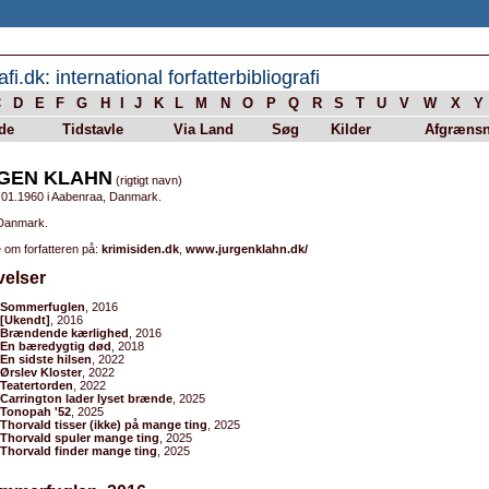
afi.dk: international forfatterbibliografi
C
D
E
F
G
H
I
J
K
L
M
N
O
P
Q
R
S
T
U
V
W
X
Y
de
Tidstavle
Via Land
Søg
Kilder
Afgrænsn
GEN KLAHN
(rigtigt navn)
.01.1960 i Aabenraa, Danmark.
 Danmark.
 om forfatteren på:
krimisiden.dk
,
www.jurgenklahn.dk/
velser
Sommerfuglen
, 2016
[Ukendt]
, 2016
Brændende kærlighed
, 2016
En bæredygtig død
, 2018
En sidste hilsen
, 2022
Ørslev Kloster
, 2022
Teatertorden
, 2022
Carrington lader lyset brænde
, 2025
Tonopah '52
, 2025
Thorvald tisser (ikke) på mange ting
, 2025
Thorvald spuler mange ting
, 2025
Thorvald finder mange ting
, 2025