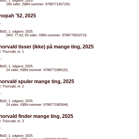
BoD; 1. udgave; 2025.
280 sider; ISBN-nummer: 9788771457155;
nopah '52, 2025
:
BoD; 1. udgave; 2025.
DK5: 77.62; 83 sider; ISBN-nummer: 9788776919719;
horvald tisser (ikke) på mange ting, 2025
l: Thorvald, nr. 1
:
BoD; 1. udgave; 2025.
24 sider; ISBN-nummer: 9788771886115;
horvald spuler mange ting, 2025
l: Thorvald, nr. 2
:
BoD; 1. udgave; 2025.
24 sider; ISBN-nummer: 9788771883046;
horvald finder mange ting, 2025
l: Thorvald, nr. 3
:
BoD; 1. udgave; 2025.