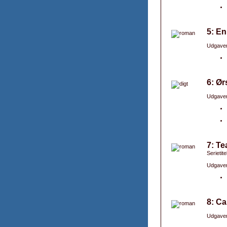
5: En
Udgaver
6: Ør
Udgaver
7: Te
Serietit
Udgaver
8: Ca
Udgaver