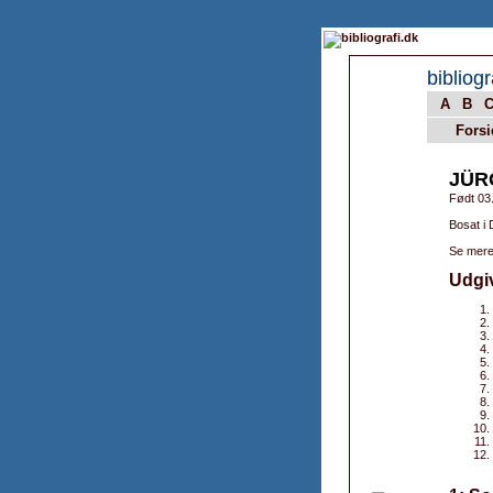
bibliogr
A
B
Forsi
JÜR
Født 03
Bosat i
Se mere
Udgi