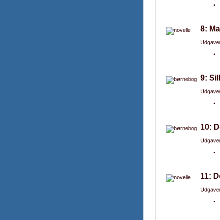
8: Ma
Udgaver
9: Si
Udgaver
10: D
Udgaver
11: D
Udgaver