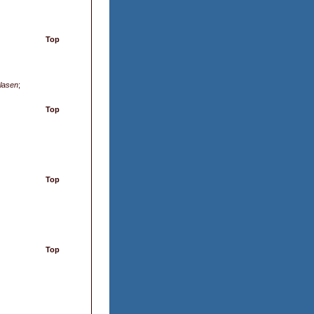
Top
Clasen
;
Top
Top
Top