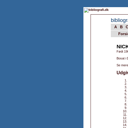
bibliogr
A
B
Forsi
NIC
Født 19
Bosat i
Se mere
Udgi