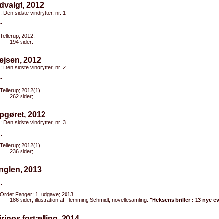
dvalgt, 2012
l: Den sidste vindrytter, nr. 1
:
Tellerup; 2012.
194 sider;
ejsen, 2012
l: Den sidste vindrytter, nr. 2
:
Tellerup; 2012(1).
262 sider;
pgøret, 2012
l: Den sidste vindrytter, nr. 3
:
Tellerup; 2012(1).
236 sider;
nglen, 2013
:
Ordet Fanger; 1. udgave; 2013.
186 sider; illustration af Flemming Schmidt; novellesamling:
"Heksens briller : 13 nye e
irinos fortælling, 2014