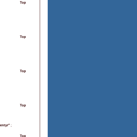
Top
Top
Top
Top
ventyr"
;
Top