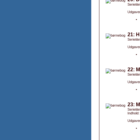
Serietite
Udgaver
21: 
Serieti
Udgaver
22: M
Serietit
Udgaver
23: M
Serietit
Indhold
Udgaver