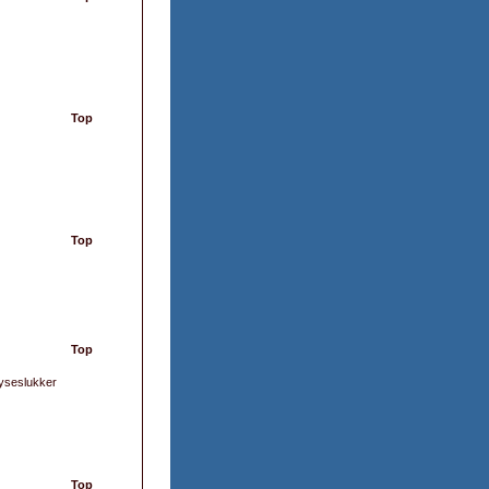
Top
Top
Top
Lyseslukker
Top