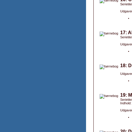
Serietite
Udgaver
17: A
Serietite
Udgaver
18: 
Udgaver
19: M
Serietit
Indhold:
Udgaver
20: D