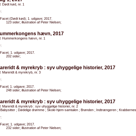
l: Dødt kød, nr. 1
:
Facet (Dødt kød); 1. udgave; 2017.
123 sider; illustration af Peter Nielsen;
Hummerkongens hævn, 2017
tel: Hummerkongens hævn, nr. 1
:
Facet; 1. udgave; 2017.
202 sider;
areridt & myrekryb : syv uhyggelige historier, 2017
el: Mareridt & myrekryb, nr. 3
:
Facel; 1. udgave; 2017.
248 sider; illustration af Peter Nielsen;
areridt & myrekryb : syv uhyggelige historier, 2017
el: Mareridt & myrekryb : syv uhyggelige historier, nr. 2
: Babysitter ; Dødelige drømme ; Skole-hjem-samtalen ; Brønden ; Indtrængeren ; Krabbernes
:
Facet; 1. udgave; 2017.
232 sider; illustration af Peter Nielsen;