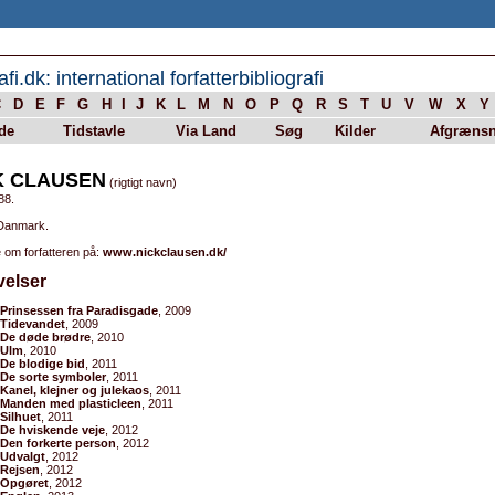
afi.dk: international forfatterbibliografi
C
D
E
F
G
H
I
J
K
L
M
N
O
P
Q
R
S
T
U
V
W
X
Y
de
Tidstavle
Via Land
Søg
Kilder
Afgrænsn
K CLAUSEN
(rigtigt navn)
88.
 Danmark.
 om forfatteren på:
www.nickclausen.dk/
velser
Prinsessen fra Paradisgade
, 2009
Tidevandet
, 2009
De døde brødre
, 2010
Ulm
, 2010
De blodige bid
, 2011
De sorte symboler
, 2011
Kanel, klejner og julekaos
, 2011
Manden med plasticleen
, 2011
Silhuet
, 2011
De hviskende veje
, 2012
Den forkerte person
, 2012
Udvalgt
, 2012
Rejsen
, 2012
Opgøret
, 2012