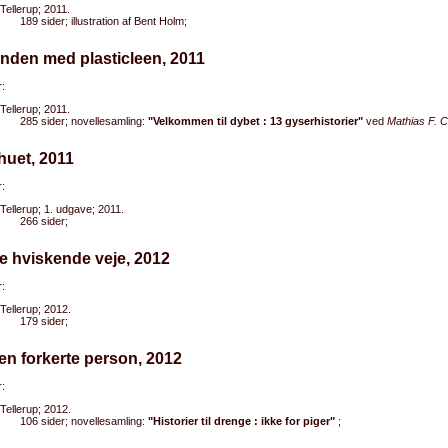
Tellerup; 2011.
189 sider; illustration af Bent Holm;
nden med plasticleen, 2011
:
Tellerup; 2011.
285 sider; novellesamling:
"Velkommen til dybet : 13 gyserhistorier"
ved
Mathias F. 
lhuet, 2011
:
Tellerup; 1. udgave; 2011.
266 sider;
e hviskende veje, 2012
:
Tellerup; 2012.
179 sider;
en forkerte person, 2012
:
Tellerup; 2012.
106 sider; novellesamling:
"Historier til drenge : ikke for piger"
;