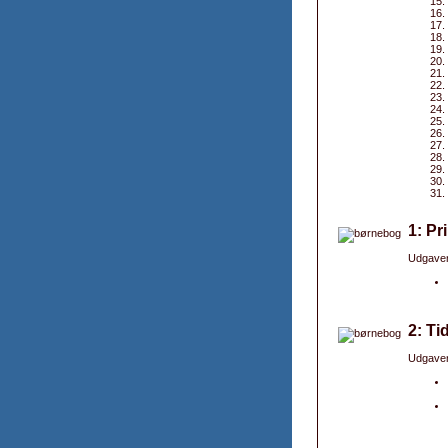
1: Pr
Udgaver
2: Ti
Udgaver