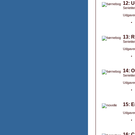
12: U
Serietite
Udgaver
13: R
Serietite
Udgaver
14: O
Serietite
Udgaver
15: E
Udgaver
16: C