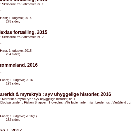
l: Skrifterne fra Safirhavet, nr. 1
:
Høst; 1. udgave; 2014.
275 sider;
lexias fortælling, 2015
l: Skrifterne fra Safirhavet, nr. 2
:
Høst; 1. udgave; 2015.
264 sider;
Drømmeland, 2016
:
Facet; 1. udgave; 2016.
193 sider;
areridt & myrekryb : syv uhyggelige historier, 2016
el: Mareridt & myrekryb : syv uhyggelige historier, nr. 1
 Blod på tanden ; Fisken Snapper ; Hovedløs ; Alle fugle hader mig ; Læderhus ; Van(d)vid ; 
:
Facet; 1. udgave; 2016(1).
232 sider;
ag 1, 2017