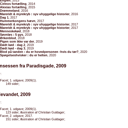
Englen
, 2013
Cirinos fortælling
, 2014
Alexias fortælling
, 2015
Drømmeland
, 2016
Mareridt & myrekryb : syv uhyggelige historier
, 2016
Dag 1
, 2017
Hummerkongens hævn
, 2017
Mareridt & myrekryb : syv uhyggelige historier
, 2017
Mareridt & myrekryb : syv uhyggelige historier
, 2017
Menneskekød
, 2018
Søvnløs : 5 gys
, 2018
Ørkenblod
, 2018
Pigen som ikke var der
, 2019
Dødt kød - dag 2
, 2019
Dødt kød - dag 3
, 2019
Blod på tanden : du er hovedpersonen -hvis du tør?
, 2020
Spøgelseshvisker : du er helten
, 2020
insessen fra Paradisgade, 2009
:
Facet; 1. udgave; 2009(1).
149 sider;
devandet, 2009
:
Facet; 1. udgave; 2009(1).
123 sider; illustration af Christian Guldager;
Facet; 2. udgave; 2017.
151 sider; illustration af Christian Guldager;