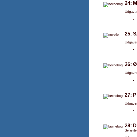
24: 
Udgaver
25: S
Udgaver
26: Ø
Udgaver
27: P
Udgaver
28: D
Serietite