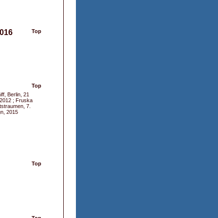
2016
Top
Top
f, Berlin, 21
t 2012 ; Fruska
tstraumen, 7.
gn, 2015
Top