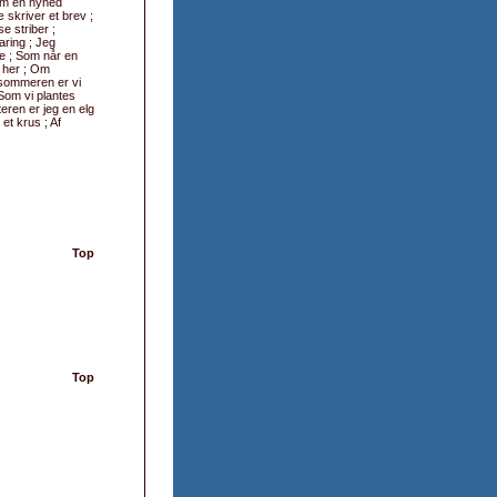
Som en nyhed
 skriver et brev ;
e striber ;
aring ; Jeg
se ; Som når en
 her ; Om
m sommeren er vi
Som vi plantes
eren er jeg en elg
et krus ; Af
Top
Top