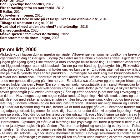
[Ukendt]
, 2010
Den ulykkelige boghandler
, 2012
Fire fortællinger fra en nær fortid
, 2012
5 Haiku
, 2014
Udbryderne : roman
, 2015
Måske vil det hele vende på et tidspunkt : Giro d'Italia-digte
, 2016
Tilbage til unaturen : digte
, 2016
Hvad skal vi med al den skønhed? : efterårsdigt
, 2018
Barnevognshaiku
, 2020
Måske sjælen : familieversfortælling
, 2022
Sort strømmende drøm : digte
, 2025
gte om lidt, 2000
: Afskeds-kys i halsen du kan mærke min ånde ; Alligevel igen en sommer uvelkomne breve 
orgenblund en dag er klar igen ; Bryllup (Vi sidder med sunkne katedraler i halse, siger: der e
 legen går i gang igen ; Dine tænder ja ords kortlagte halse hvide flag ; Du rødmer læber tra
hen i liggestole kigger uanmeldt besked ; Du tror på min hånd og: jeg betyder lidt ; Elskovsh
sofavalg og kys ; Elskovsknust: vi holder om: jeg kan være ; En gådes gåen ud på sjov ja livs
me på min tå hjertets dryssen fra parykken ; En mængde blir væk i dig min kærligheds-træn
du falder ind i forførelse ; Endetrøje: vi blir set i andre tanker ; Et elskovs-forløb jeg sætter 
ssende morgenbad din gang på mine nerver ; Et halløjsa sat på staver og en morgen hilses god
se jeg holder dig igen ; Ferie (Din sommer, min selvmordsstatistik står i sand )Formiddag for 
ilsen ; Genopstiller julen vi er kalenderlys i mørke ; Guds-forlad ja for min skyld skyller himlen
vler gennemgår ja vi vrider vores kys ; Gåen op efter haserne ja det hele tag i overgang ; 
en tid-løs ; Have noget sagt om nogen rykke rundt på ingenting ; Helt vild med: soltøs og so
t hilsen og med elsker ambulancen står i k ; Jeg betyder ingenting: kjolestrop og tankestop 
iste: hej ; Kindkys i aftensved du tror mig: nærværende ; Klæder min krop humør og lukket
t (Du har sat flyttekort bag mit øre, hvilket. Alt er forbi )Kroppe går væk i ventende frakker
s og udgangsforbud: jeg mener for sjov: dig ; Kærester under tiden: vi betyder ingenting ; Mag
imle på plads ; Med din fod på hjerte jeg vender udsagn tilbage ; Med humør på uden årsag li
ed omstillingssmil: vi fører til fristelser ; Min fortæne-længsel vi kører rundt om hinanden ; Mål
 forstanden ; Opstand (Vi står ud af hverdag i fuld psykologi, er i farve )Optræk til nedtur vi
mmer ja oplyste negleskift på hånden ; Postkort-kærlighed jeg sender dig et sky-brud ; Pulse
dsfristelse ; Smil og sommerplanen sender himlene af sted ; Snegle på fart vi svømmer af ør
se mig i din solbrille ; Syn for slud vi drømmer derudad ; Undvigelses-numre du holder mit ma
 dit liv: solpik udråbsregn ; Velkommen her på ord en årstid uden bukser ; Vi bæres over hovede