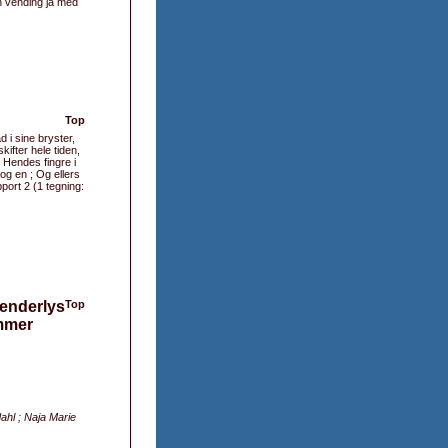
n vending ja med
Top
 i sine bryster,
ifter hele tiden,
: Hendes fingre i
og en ; Og ellers
port 2 (1 tegning:
lenderlys
Top
ømmer
ahl ; Naja Marie