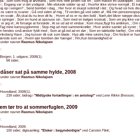
på ; Som som fnug af løvetand ; Som hvis hele jorden var én ; Som måske en uudklippet ; 
i ; Engang var vi det yndigste ; Min elskede sidder op ad ; Hvorfor ikke skrive normalt ; Et træ
ig op i sengen? ; Send bomber i dag, ; Her hvor et skarpt solstrejf i det ; Og hvad så hvis diss
os være to svaner ; Gå ved siden af mig ; Til verden,gå ved siden af ; Må min pensionsopsp
en svale ; Åh,skal du nu leve dit liv, ; Hvem af os er nu den bold ; Næh,det bliver næppe dis
e springer ; Som en hund at opsnuse sin ; Som med en bølges troskab ; Som om jeg ikke var
t er jeg et ; At forsøge at forstøde ; At se ud ad et vindue ; Kom muse,flygt fra antikken, ; O
; Tag mine kønssygdomme ; Stop mig ud med sammenkrøllet ; Hvor andre samler på syner ; 
 hendes små æsker fyldt med ; Som at gå ind ad en dør ; Som en taleboble hæftet ; Om vint
eriksberg Have ; Jeg kysser dit suk som blade ; Hyp alle mine søstre,hyp ; Om foråret er hun 
nærede som en ; Hvem ejer bomben der hænger ; Hm,Kun bestandighed er
 under navnet
Rasmus Nikolajsen
:
Borgen; 1. udgave; 2008(1).
68 sider;
 dåser sat på samme hylde, 2008
 under navnet
Rasmus Nikolajsen
:
Hovedland; 2008(1).
239 sider; bidrag i
"Midtjyske fortællinger : en antologi"
ved
Lene Rikke Bresson
;
em tør tro at sommerfuglen, 2009
 under navnet
Rasmus Nikolajsen
:
Hovedland; 2009.
100 sider; digtsamling:
"Elsker : begynderdigte"
ved
Carsten Flink
;