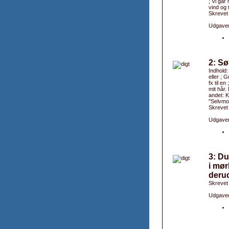
; Vi går
vind og t
Skrevet
Udgaver
2: Sø
Indhold:
eller ; 
fx til e
mit hår.
andet: K
"Selvmo
Skrevet
Udgaver
3: Du
i mør
derud
Skrevet
Udgaver