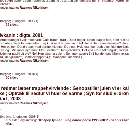
 ned i dyre dyner søvns ragen os til samme ; Værd at glemme dine ben i min næse ; Være i e
rillebør
 under navnet
Rasmus Nikolajsen
:
Borgen; 1. udgave; 2000(1).
53 sider;
lvkanin : digte, 2001
 Arme hænger i vejr med næb. Gule træer i træt ; Du er noget i luften, sagde han, som hun sad
Grøn abe i blank fornemmelse. Jeg ku ikke drømme om ; Hej! Har du fat i mine drømme? Hun sk
n ; Her og her. Det drypper med bordtennisøjne. Død og ; Hvis man ser godt efter (det gør jeg)
 Her og ; Min mors nye hund Plet-Bernhard ; Morgenrød bil. Det kan være lidt magisk, floddyr 
loden er pupil i dit øje? Nej! Hun siger at solen ; Sommerrapport 1 (1 hundehvalp )Sommerrap
rd i det grønne" )Sommerrapport 4 (1 svanepar i medvind )
 under navnet
Rasmus Nikolajsen
:
Borgen; 1. udgave; 2001(1).
30 sider;
 rødmer læber trappehvirvlende ; Genopstiller julen vi er ka
ke ; Optræk til nedtur vi huer os varme ; Syn for slud vi dr
ad., 2003
 under navnet
Rasmus Nikolajsen
:
Systime; 1. udgave; 2003(1).
135 sider; digtsamling:
"Knapop lynned : ung dansk poesi 1990-2003"
ved
Lars Bukd
Aidt
;