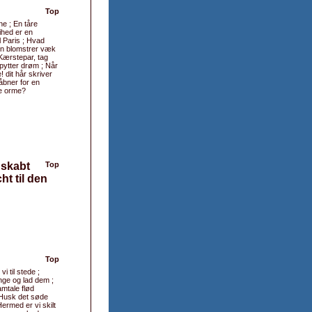
Top
ne ; En tåre
ihed er en
l Paris ; Hvad
len blomstrer væk
 Kærstepar, tag
pytter drøm ; Når
 dit hår skriver
åbner for en
ge orme?
 skabt
Top
ht til den
Top
i til stede ;
nge og lad dem ;
mtale flød
; Husk det søde
ermed er vi skilt