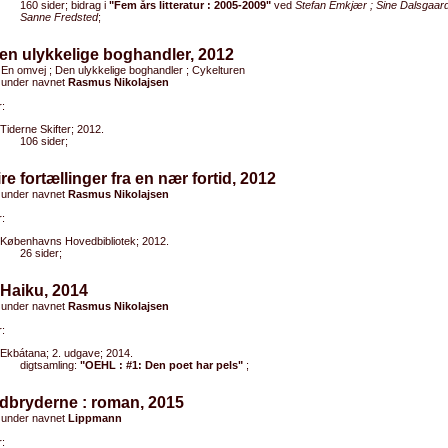
160 sider; bidrag i
"Fem års litteratur : 2005-2009"
ved
Stefan Emkjær ; Sine Dalsgaard
Sanne Fredsted
;
en ulykkelige boghandler, 2012
 En omvej ; Den ulykkelige boghandler ; Cykelturen
 under navnet
Rasmus Nikolajsen
:
Tiderne Skifter; 2012.
106 sider;
ire fortællinger fra en nær fortid, 2012
 under navnet
Rasmus Nikolajsen
:
Københavns Hovedbibliotek; 2012.
26 sider;
 Haiku, 2014
 under navnet
Rasmus Nikolajsen
:
Ekbátana; 2. udgave; 2014.
digtsamling:
"OEHL : #1: Den poet har pels"
;
dbryderne : roman, 2015
 under navnet
Lippmann
: