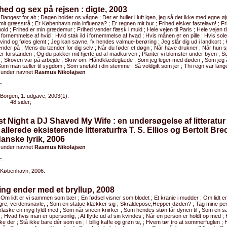
ihed og sex på rejsen : digte, 2003
 Bangest for alt ; Dagen holder os vågne ; Der er huller i luft igen, jeg så det ikke med egne øj
it græsstrå ; Er København min influenza? ; Er regnen mit bur ; Frihed elsker fastelavn! ; Fr
ld ; Frihed er min grædemur ; Frihed vender flæsk i muld ; Hele vejen til Paris ; Hele vejen ti
 i fornemmelse af hvid ; Hvid stak ild i fornemmelse af hvad ; Hvis månen er en pille ; Hvis so
 vind og føles glemt ; Jeg kan savne, fx hendes valmue-berøring ; Jeg slår dig ud i landkort ;
der på ; Mens du tænder for dig selv ; Når du føder et døgn ; Når have drukner ; Når hun s
er forstanden ; Og du pakker mit hjerte ud af madkurven ; Planter vi blomster under byen ; Se!
" ; Skoven var på arbejde ; Skriv om: Håndklædeglæde ; Som jeg leger med døden ; Som jeg 
om man tæller til sygdom ; Som snefald i din stemme ; Så voldgift som jer ; Thi regn var lan
 under navnet
Rasmus Nikolajsen
:
Borgen; 1. udgave; 2003(1).
48 sider;
st Night a DJ Shaved My Wife : en undersøgelse af litteratur
 allerede eksisterende litteraturfra T. S. Ellios og Bertolt Brec
anske lyrik, 2006
 under navnet
Rasmus Nikolajsen
:
København; 2006.
ting ender med et bryllup, 2008
 Om lidt er vi sammen som bær ; En fødsel visner som blodet ; Et kranie i mudder ; Om lidt er v
ngre, verdensnavle, ; Som en statue klækker sig ; Skraldepose,Hepper døden? ; Tag mine pe
laske en myg fyldt med ; Som når sneen knirker ; Som hendes støn får dynen til ; Som en sa
 Hvad hvis man er upersonlig, ; At flytte ud af sin kvindes ; Når en person er holdt op med 
 der ; Stå ikke bare dér som en ; I billig kaffe og grøn te, ; Hvem tør tro at sommerfuglen ; H