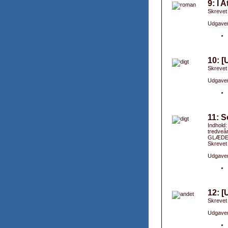
9: I 
Skrevet
Udgaver
10: [
Skrevet
Udgaver
11: S
Indhold:
tredveår
GLÆDEN 
Skrevet
Udgaver
12: [
Skrevet
Udgaver