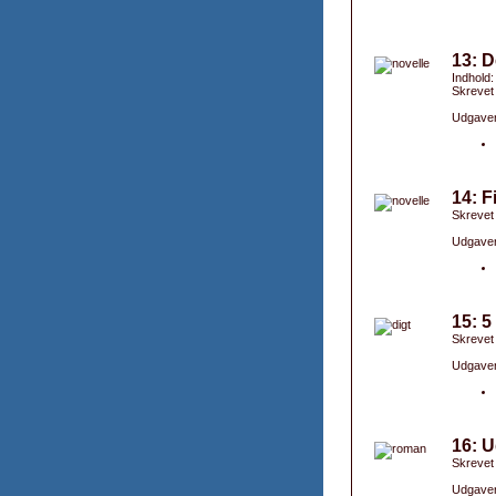
13: D
Indhold:
Skrevet
Udgaver
14: F
Skrevet
Udgaver
15: 5
Skrevet
Udgaver
16: U
Skrevet
Udgaver