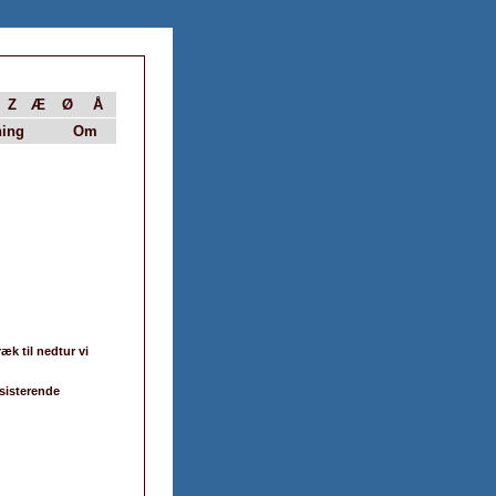
Z
Æ
Ø
Å
ing
Om
æk til nedtur vi
ksisterende