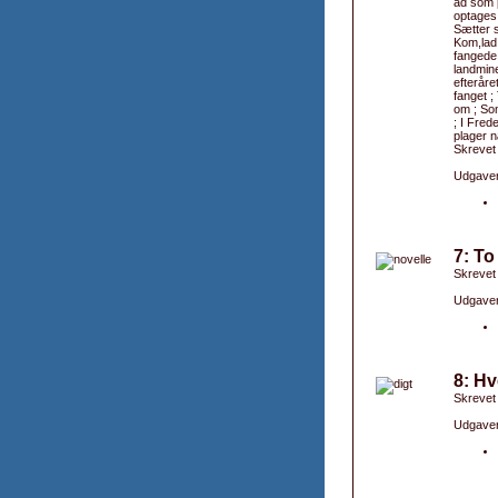
ad som 
optages 
Sætter s
Kom,lad 
fangede 
landmin
efteråre
fanget 
om ; Som
; I Fred
plager 
Skrevet
Udgaver
7: To
Skrevet
Udgaver
8: Hv
Skrevet
Udgaver