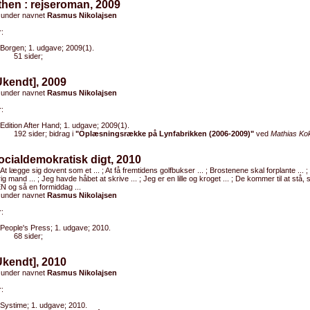
Athen : rejseroman, 2009
 under navnet
Rasmus Nikolajsen
:
Borgen; 1. udgave; 2009(1).
51 sider;
Ukendt], 2009
 under navnet
Rasmus Nikolajsen
:
Edition After Hand; 1. udgave; 2009(1).
192 sider; bidrag i
"Oplæsningsrække på Lynfabrikken (2006-2009)"
ved
Mathias Ko
ocialdemokratisk digt, 2010
 At lægge sig dovent som et ... ; At få fremtidens golfbukser ... ; Brostenene skal forplante ... 
ig mand ... ; Jeg havde håbet at skrive ... ; Jeg er en lille og kroget ... ; De kommer til at stå, 
og så en formiddag ...
 under navnet
Rasmus Nikolajsen
:
People's Press; 1. udgave; 2010.
68 sider;
Ukendt], 2010
 under navnet
Rasmus Nikolajsen
:
Systime; 1. udgave; 2010.