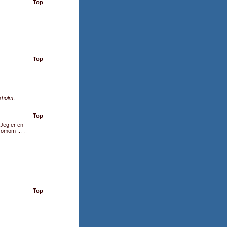
Top
Top
kholm
;
Top
; Jeg er en
somom ... ;
Top