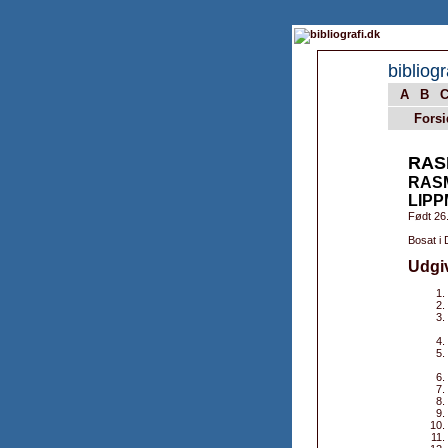
bibliogr
A
B
Forsi
RAS
RAS
LIP
Født 26
Bosat i
Udgi