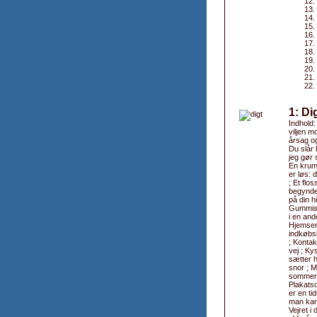
1: Di
Indhold
viljen m
årsag og
Du slår 
jeg gør 
En krum
er løs: 
; Et flo
begyndel
på din h
Gummistø
i en and
Hjemsend
indkøbsl
; Kontak
vej ; Ky
sætter h
snor ; M
sommer i
Plakatso
er en ti
man kan 
Vejret i