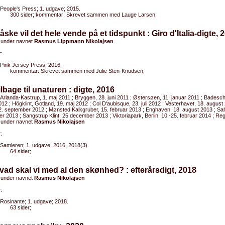
People's Press; 1. udgave; 2015.
300 sider; kommentar: Skrevet sammen med Lauge Larsen;
åske vil det hele vende på et tidspunkt : Giro d'Italia-digte, 
 under navnet
Rasmus Lippmann Nikolajsen
:
Pink Jersey Press; 2016.
kommentar: Skrevet sammen med Julie Sten-Knudsen;
ilbage til unaturen : digte, 2016
 Arlanda-Kastrup, 1. maj 2011 ; Bryggen, 28. juni 2011 ; Østersøen, 11. januar 2011 ; Badeschif
12 ; Högklint, Gotland, 19. maj 2012 ; Col D'aubisque, 23. juli 2012 ; Vesterhavet, 18. augus
2. september 2012 ; Mønsted Kalkgruber, 15. februar 2013 ; Enghaven, 18. august 2013 ; Sal
 2013 ; Sangstrup Klint, 25 december 2013 ; Viktoriapark, Berlin, 10.-25. februar 2014 ; Re
 under navnet
Rasmus Nikolajsen
:
Samleren; 1. udgave; 2016, 2018(3).
64 sider;
vad skal vi med al den skønhed? : efterårsdigt, 2018
 under navnet
Rasmus Nikolajsen
:
Rosinante; 1. udgave; 2018.
63 sider;