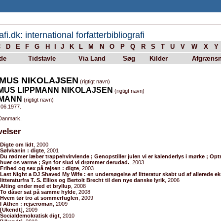
afi.dk: international forfatterbibliografi
C
D
E
F
G
H
I
J
K
L
M
N
O
P
Q
R
S
T
U
V
W
X
Y
de
Tidstavle
Via Land
Søg
Kilder
Afgrænsn
MUS NIKOLAJSEN
(rigtigt navn)
MUS LIPPMANN NIKOLAJSEN
(rigtigt navn)
PMANN
(rigtigt navn)
.06.1977.
 Danmark.
velser
Digte om lidt
, 2000
Sølvkanin : digte
, 2001
Du rødmer læber trappehvirvlende ; Genopstiller julen vi er kalenderlys i mørke ; Optr
huer os varme ; Syn for slud vi drømmer derudad.
, 2003
Frihed og sex på rejsen : digte
, 2003
Last Night a DJ Shaved My Wife : en undersøgelse af litteratur skabt ud af allerede e
litteraturfra T. S. Ellios og Bertolt Brecht til den nye danske lyrik
, 2006
Alting ender med et bryllup
, 2008
To dåser sat på samme hylde
, 2008
Hvem tør tro at sommerfuglen
, 2009
I Athen : rejseroman
, 2009
[Ukendt]
, 2009
Socialdemokratisk digt
, 2010