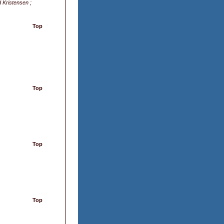
 Kristensen ;
Top
Top
Top
Top