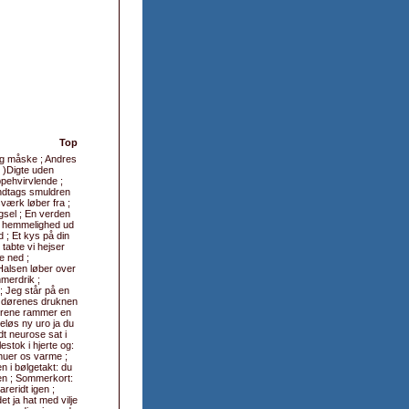
Top
og måske ; Andres
r )Digte uden
ppehvirvlende ;
åndtags smuldren
værk løber fra ;
gsel ; En verden
min hemmelighed ud
 ; Et kys på din
tabte vi hejser
e ned ;
Halsen løber over
mmerdrik ;
; Jeg står på en
id dørenes druknen
 dørene rammer en
eløs ny uro ja du
dt neurose sat i
estok i hjerte og:
 huer os varme ;
n i bølgetakt: du
ken ; Sommerkort:
reridt igen ;
t ja hat med vilje