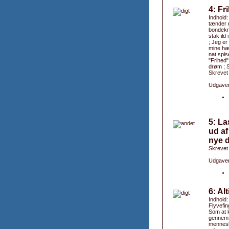
4: Fr
Indhold:
tænder m
bondekno
stak ild
; Jeg er
mine hæn
nat spis
"Frihed
drøm ; S
Skrevet
Udgaver
5: La
ud af
nye d
Skrevet
Udgaver
6: Al
Indhold:
Flyvefi
Som at k
gennem ;
menneske