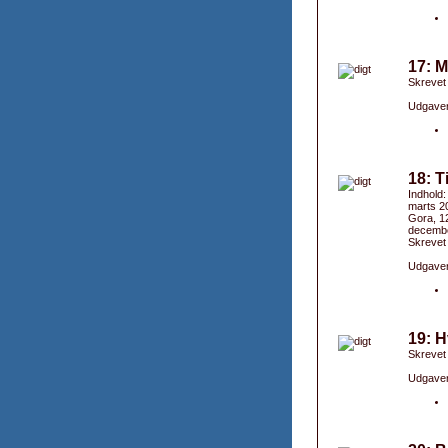
17: M
Skrevet
Udgaver
18: T
Indhold:
marts 20
Gora, 1
december
Skrevet
Udgaver
19: H
Skrevet
Udgaver