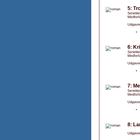
5: Tr
Serietite
Medforfa
Udgaver
6: Kr
Serietite
Medforfa
Udgaver
7: Me
Serietite
Medforfa
Udgaver
8: La
Udgaver