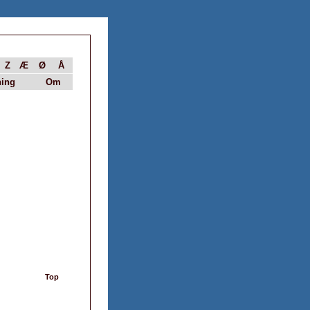
Z
Æ
Ø
Å
ing
Om
Top