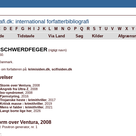
afi.dk: international forfatterbibliografi
C
D
E
F
G
H
I
J
K
L
M
N
O
P
Q
R
S
T
U
V
W
X
Y
de
Tidstavle
Via Land
Søg
Kilder
Afgrænsn
 SCHWERDFEGER
(rigtigt navn)
60.
 Danmark.
 om forfatteren på:
krimisiden.dk
,
scifisiden.dk
velser
Storm over Ventura
, 2008
Angreb fra Ultra Z
, 2008
Ixo-syndromet
, 2008
Fjernstyring
, 2016
Trojanske heste : krimithriller
, 2017
Kritisk masse : krimithriller
, 2019
Mens vi falder : krimithriller
, 2021
Langt borte lige her
, 2026
orm over Ventura, 2008
l: Positron generator, nr. 1
: