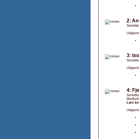
2: An
Serietite
Udgaver
3: Ix
Serietite
Udgaver
4: Fj
Serietite
Medforfa
Læs bo
Udgaver