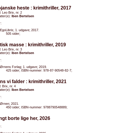
ojanske heste : krimithriller, 2017
l: Leo Brix, nr. 2
tter(e):
Iben Bertelsen
:
EgoLibris; 1. udgave; 2017.
505 sider;
itisk masse : krimithriller, 2019
l: Leo Brix, nr. 3
tter(e):
Iben Bertelsen
:
Ørnens Forlag; 1. udgave; 2019.
425 sider; ISBN-nummer: 978-87-90548-82-7;
ns vi falder : krimithriller, 2021
l: Brix, nr. 4
tter(e):
Iben Bertelsen
:
Ørnen; 2021.
450 sider; ISBN-nummer: 9788790548889;
ngt borte lige her, 2026
: