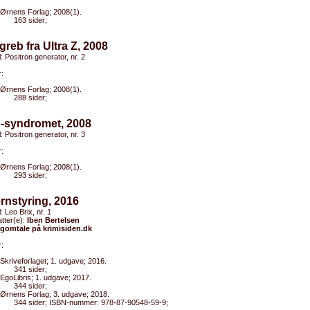
Ørnens Forlag; 2008(1).
163 sider;
greb fra Ultra Z, 2008
l: Positron generator, nr. 2
:
Ørnens Forlag; 2008(1).
288 sider;
o-syndromet, 2008
l: Positron generator, nr. 3
:
Ørnens Forlag; 2008(1).
293 sider;
ernstyring, 2016
l: Leo Brix, nr. 1
tter(e):
Iben Bertelsen
gomtale på krimisiden.dk
:
Skriveforlaget; 1. udgave; 2016.
341 sider;
EgoLibris; 1. udgave; 2017.
344 sider;
Ørnens Forlag; 3. udgave; 2018.
344 sider; ISBN-nummer: 978-87-90548-59-9;