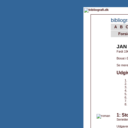
bibliogr
A
B
Forsi
JAN
Født 19
Bosat i
Se mere
Udgi
1: St
Serietite
Udgaver