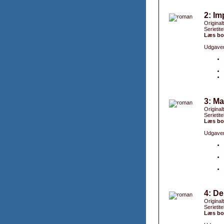
2: Im
Originalt
Serietite
Læs bo
Udgaver
3: M
Original
Serietite
Læs bo
Udgaver
4: De
Original
Serietite
Læs bo