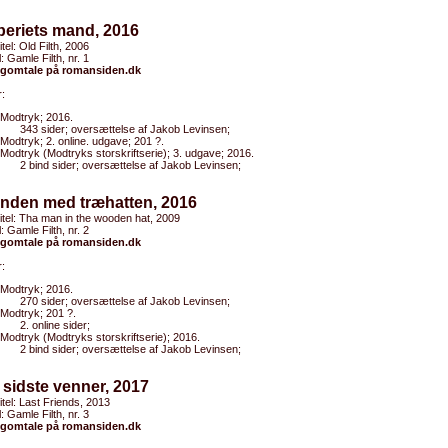
periets mand, 2016
itel: Old Filth, 2006
l: Gamle Filth, nr. 1
gomtale på romansiden.dk
:
Modtryk; 2016.
343 sider; oversættelse af Jakob Levinsen;
Modtryk; 2. online. udgave; 201 ?.
Modtryk (Modtryks storskriftserie); 3. udgave; 2016.
2 bind sider; oversættelse af Jakob Levinsen;
anden med træhatten, 2016
titel: Tha man in the wooden hat, 2009
l: Gamle Filth, nr. 2
gomtale på romansiden.dk
:
Modtryk; 2016.
270 sider; oversættelse af Jakob Levinsen;
Modtryk; 201 ?.
2. online sider;
Modtryk (Modtryks storskriftserie); 2016.
2 bind sider; oversættelse af Jakob Levinsen;
 sidste venner, 2017
titel: Last Friends, 2013
l: Gamle Filth, nr. 3
gomtale på romansiden.dk