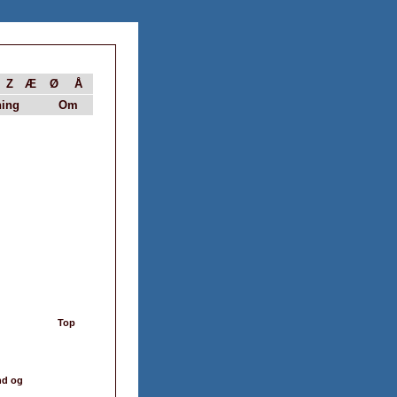
Z
Æ
Ø
Å
ing
Om
Top
d og