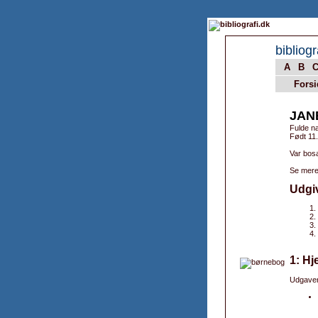
bibliogr
A
B
Forsi
JAN
Fulde n
Født 11
Var bosa
Se mere
Udgi
1: Hj
Udgaver