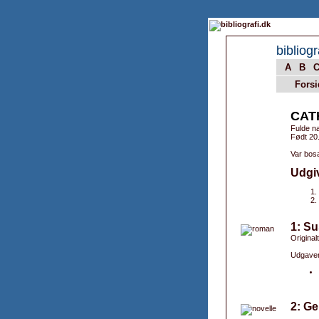
bibliogr
A
B
Forsi
CAT
Fulde n
Født 20
Var bosa
Udgi
1: Su
Original
Udgaver
2: Ge