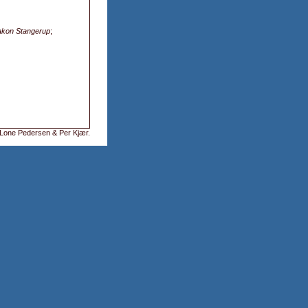
kon Stangerup
;
Lone Pedersen & Per Kjær
.