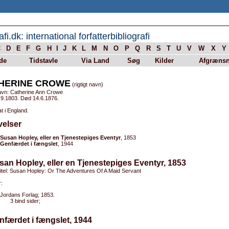
afi.dk: international forfatterbibliografi
C
D
E
F
G
H
I
J
K
L
M
N
O
P
Q
R
S
T
U
V
W
X
Y
de
Tidstavle
Via Land
Søg
Kilder
Afgrænsn
HERINE CROWE
(rigtigt navn)
avn: Catherine Ann Crowe
.9.1803. Død 14.6.1876.
t i England.
velser
Susan Hopley, eller en Tjenestepiges Eventyr
, 1853
Genfærdet i fængslet
, 1944
san Hopley, eller en Tjenestepiges Eventyr, 1853
titel: Susan Hopley: Or The Adventures Of A Maid Servant
:
Jordans Forlag; 1853.
3 bind sider;
nfærdet i fængslet, 1944