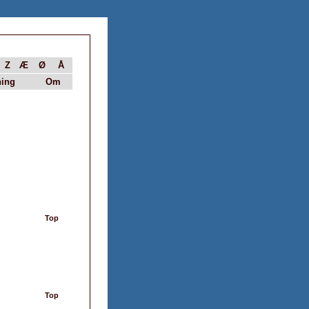
Z
Æ
Ø
Å
ing
Om
Top
Top