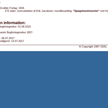
:
Grafisk Forlag; 1944.
272 sider; oversættelse af Erik Jacobsen; novellesamling:
"Spøgelseshistorier"
ved
Ha
n information:
ogfortegnelse: 01.08.2015
 Dansk Bogfortegenelse 1857-
: 06.07.2017
edigeret: 14.07.2017
©
Copyright 1987-2026, 