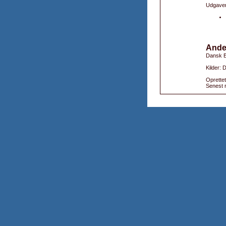
Udgaver
Ande
Dansk B
Kilder:
Oprettet
Senest r