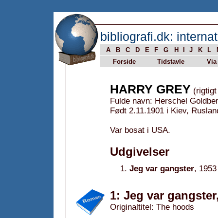
bibliografi.dk: internat
A
B
C
D
E
F
G
H
I
J
K
L
Forside
Tidstavle
Via
HARRY GREY
(rigtig
Fulde navn: Herschel Goldbe
Født 2.11.1901 i Kiev, Rusla
Var bosat i USA.
Udgivelser
Jeg var gangster
, 1953
1: Jeg var gangster
Originaltitel: The hoods