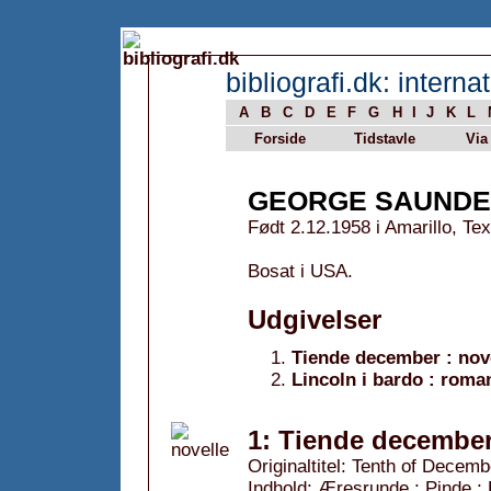
bibliografi.dk: internat
A
B
C
D
E
F
G
H
I
J
K
L
Forside
Tidstavle
Via
GEORGE SAUND
Født 2.12.1958 i Amarillo, Te
Bosat i USA.
Udgivelser
Tiende december : nov
Lincoln i bardo : roma
1: Tiende december 
Originaltitel: Tenth of Decemb
Indhold: Æresrunde ; Pinde ; 