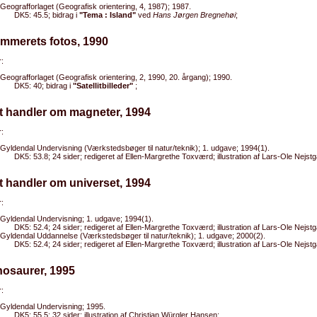
Geografforlaget (Geografisk orientering, 4, 1987); 1987.
DK5: 45.5; bidrag i
"Tema : Island"
ved
Hans Jørgen Bregnehøi
;
ummerets fotos, 1990
:
Geografforlaget (Geografisk orientering, 2, 1990, 20. årgang); 1990.
DK5: 40; bidrag i
"Satellitbilleder"
;
t handler om magneter, 1994
:
Gyldendal Undervisning (Værkstedsbøger til natur/teknik); 1. udgave; 1994(1).
DK5: 53.8; 24 sider; redigeret af Ellen-Margrethe Toxværd; illustration af Lars-Ole Nejst
t handler om universet, 1994
:
Gyldendal Undervisning; 1. udgave; 1994(1).
DK5: 52.4; 24 sider; redigeret af Ellen-Margrethe Toxværd; illustration af Lars-Ole Nejst
Gyldendal Uddannelse (Værkstedsbøger til natur/teknik); 1. udgave; 2000(2).
DK5: 52.4; 24 sider; redigeret af Ellen-Margrethe Toxværd; illustration af Lars-Ole Nejst
nosaurer, 1995
:
Gyldendal Undervisning; 1995.
DK5: 55.5; 32 sider; illustration af Christian Würgler Hansen;