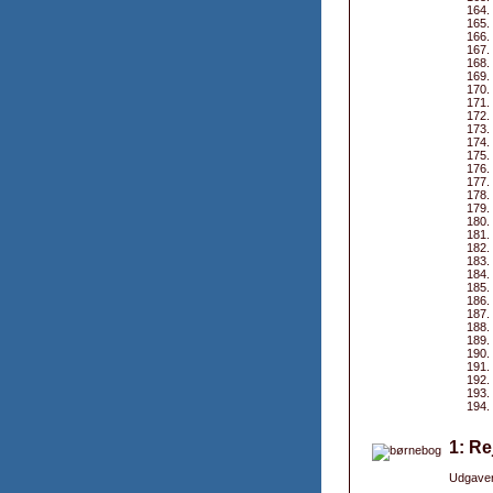
1: Re
Udgaver