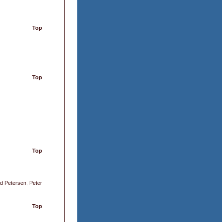
Top
Top
Top
d Petersen, Peter
Top