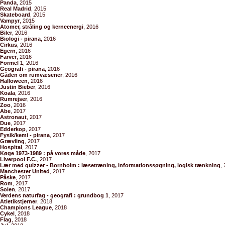
Panda
, 2015
Real Madrid
, 2015
Skateboard
, 2015
Vampyr
, 2015
Atomer, stråling og kerneenergi
, 2016
Biler
, 2016
Biologi - pirana
, 2016
Cirkus
, 2016
Egern
, 2016
Farver
, 2016
Formel 1
, 2016
Geografi - pirana
, 2016
Gåden om rumvæsener
, 2016
Halloween
, 2016
Justin Bieber
, 2016
Koala
, 2016
Rumrejser
, 2016
Zoo
, 2016
Abe
, 2017
Astronaut
, 2017
Due
, 2017
Edderkop
, 2017
Fysik/kemi - pirana
, 2017
Grævling
, 2017
Hospital
, 2017
Køge 1973-1989 : på vores måde
, 2017
Liverpool F.C.
, 2017
Lær med quizzer - Bornholm : læsetræning, informationssøgning, logisk tænkning
,
Manchester United
, 2017
Påske
, 2017
Rom
, 2017
Solen
, 2017
Verdens naturfag - geografi : grundbog 1
, 2017
Atletikstjerner
, 2018
Champions League
, 2018
Cykel
, 2018
Flag
, 2018