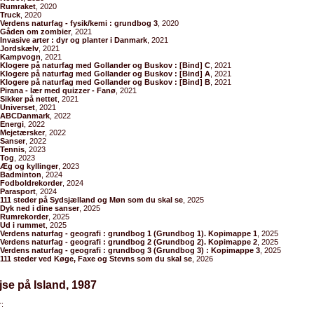
Rumraket
, 2020
Truck
, 2020
Verdens naturfag - fysik/kemi : grundbog 3
, 2020
Gåden om zombier
, 2021
Invasive arter : dyr og planter i Danmark
, 2021
Jordskælv
, 2021
Kampvogn
, 2021
Klogere på naturfag med Gollander og Buskov : [Bind] C
, 2021
Klogere på naturfag med Gollander og Buskov : [Bind] A
, 2021
Klogere på naturfag med Gollander og Buskov : [Bind] B
, 2021
Pirana - lær med quizzer - Fanø
, 2021
Sikker på nettet
, 2021
Universet
, 2021
ABCDanmark
, 2022
Energi
, 2022
Mejetærsker
, 2022
Sanser
, 2022
Tennis
, 2023
Tog
, 2023
Æg og kyllinger
, 2023
Badminton
, 2024
Fodboldrekorder
, 2024
Parasport
, 2024
111 steder på Sydsjælland og Møn som du skal se
, 2025
Dyk ned i dine sanser
, 2025
Rumrekorder
, 2025
Ud i rummet
, 2025
Verdens naturfag - geografi : grundbog 1 (Grundbog 1). Kopimappe 1
, 2025
Verdens naturfag - geografi : grundbog 2 (Grundbog 2). Kopimappe 2
, 2025
Verdens naturfag - geografi : grundbog 3 (Grundbog 3) : Kopimappe 3
, 2025
111 steder ved Køge, Faxe og Stevns som du skal se
, 2026
jse på Island, 1987
: