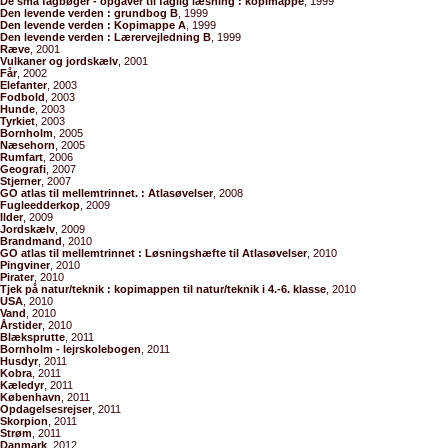
De små fagbøger - opgaver til faglig læsning : kopimappe
, 1999
Den levende verden : grundbog B
, 1999
Den levende verden : Kopimappe A
, 1999
Den levende verden : Lærervejledning B
, 1999
Ræve
, 2001
Vulkaner og jordskælv
, 2001
Får
, 2002
Elefanter
, 2003
Fodbold
, 2003
Hunde
, 2003
Tyrkiet
, 2003
Bornholm
, 2005
Næsehorn
, 2005
Rumfart
, 2006
Geografi
, 2007
Stjerner
, 2007
GO atlas til mellemtrinnet. : Atlasøvelser
, 2008
Fugleedderkop
, 2009
Ilder
, 2009
Jordskælv
, 2009
Brandmand
, 2010
GO atlas til mellemtrinnet : Løsningshæfte til Atlasøvelser
, 2010
Pingviner
, 2010
Pirater
, 2010
Tjek på natur/teknik : kopimappen til natur/teknik i 4.-6. klasse
, 2010
USA
, 2010
Vand
, 2010
Årstider
, 2010
Blæksprutte
, 2011
Bornholm - lejrskolebogen
, 2011
Husdyr
, 2011
Kobra
, 2011
Kæledyr
, 2011
København
, 2011
Opdagelsesrejser
, 2011
Skorpion
, 2011
Strøm
, 2011
Danmark
, 2012