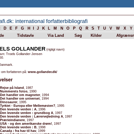
afi.dk: international forfatterbibliografi
C
D
E
F
G
H
I
J
K
L
M
N
O
P
Q
R
S
T
U
V
W
X
Y
de
Tidstavle
Via Land
Søg
Kilder
Afgrænsn
ELS GOLLANDER
(rigtigt navn)
avn: Troels Gollander-Jensen
60.
 Danmark.
 om forfatteren på:
www.gollander.dk/
velser
Rejse på Island
, 1987
Nummerets fotos
, 1990
Det handler om magneter
, 1994
Det handler om universet
, 1994
Dinosaurer
, 1995
Tyrkiet - Europa eller Mellemøsten?
, 1995
Den levende verden : A
, 1996
Den levende verden : grundbog A
, 1997
Den levende verden : Lærervejledning A
, 1997
Prærieindianere
, 1997
USA - og den amerikanske drøm!
, 1997
Den levende verden : B
, 1998
Canada : fra hav til hav
, 1999