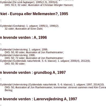
Gyldendal (De små fagbøger); 1995(2-3), 2003(4).
DK5: 55.5; 32 sider; illustration af Christian Würgler Hansen;
rkiet - Europa eller Mellemøsten?, 1995
:
Gyldendal (Geofakta); 1. udgave; 1995(1), 1996(2).
32 sider; illustration af Sven Dahl;
n levende verden : A, 1996
:
Gyldendal Undervisning; 1. udgave; 1996.
DK5: 50; 80 sider; illustration af Jon Ranheimsæter;
Gyldendal Undervisning; 1998.
DK5: 50; 72 sider; illustration af Jon Ranheimsæter;
Gyldendal (Gyldendals natur/teknik. 5.-6. klasse); 1. udgave; 2006(4), 2012(6).
DK5: 50; 80 sider;
n levende verden : grundbog A, 1997
:
Gyldendal Undervisning (Gyldendals natur/teknik. 5.-6. klasse); 1. udgave; 1997, 2014(10).
DK5: 50; illustration af Jon Ranheimsæter; kommentar: skrevet sammen med Kim Conra
Bering;
n levende verden : Lærervejledning A, 1997
: