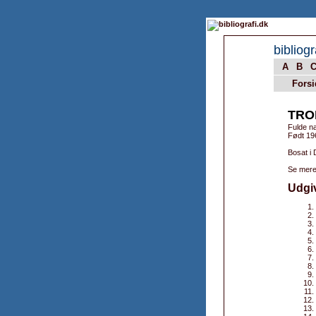
bibliogr
A
B
Forsi
TRO
Fulde n
Født 19
Bosat i
Se mere
Udgi