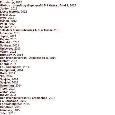
Fortidsdyr
, 2012
Globus : grundbog til geografi i 7-9 klasse . Bind 1
, 2012
Jorden
, 2012
Livets historie
, 2012
Messi
, 2012
Myre
, 2012
Månen
, 2012
Politi
, 2012
Soldat
, 2012
100 ideer til natur/teknik i 1. til 4. klasse
, 2013
Indianere
, 2013
Japan
, 2013
Karate
, 2013
Ronaldo
, 2013
Soldater
, 2013
Universet
, 2013
Våben
, 2013
Brøndby IF
, 2014
Den levende verden : Arbejdsbog A
, 2014
Elefant
, 2014
Energi
, 2014
F.C. København
, 2014
Kampsport
, 2014
Rotte
, 2014
Slik
, 2014
Spejder
, 2014
Spejder
, 2014
Svømning
, 2014
Tivoli
, 2014
Zlatan
, 2014
Bæver
, 2015
Den levende verden B : arbejdsbog
, 2015
FC Barcelona
, 2015
Fodboldstjerner
, 2015
Håndbold
, 2015
Ishockey
, 2015
Julen
, 2015