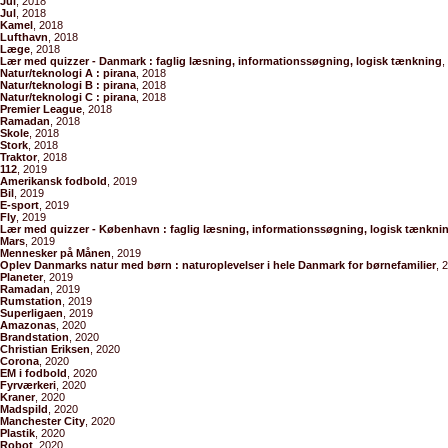
Jul
, 2018
Jul
, 2018
Kamel
, 2018
Lufthavn
, 2018
Læge
, 2018
Lær med quizzer - Danmark : faglig læsning, informationssøgning, logisk tænkning
,
Natur/teknologi A : pirana
, 2018
Natur/teknologi B : pirana
, 2018
Natur/teknologi C : pirana
, 2018
Premier League
, 2018
Ramadan
, 2018
Skole
, 2018
Stork
, 2018
Traktor
, 2018
112
, 2019
Amerikansk fodbold
, 2019
Bil
, 2019
E-sport
, 2019
Fly
, 2019
Lær med quizzer - København : faglig læsning, informationssøgning, logisk tænkni
Mars
, 2019
Mennesker på Månen
, 2019
Oplev Danmarks natur med børn : naturoplevelser i hele Danmark for børnefamilier
, 
Planeter
, 2019
Ramadan
, 2019
Rumstation
, 2019
Superligaen
, 2019
Amazonas
, 2020
Brandstation
, 2020
Christian Eriksen
, 2020
Corona
, 2020
EM i fodbold
, 2020
Fyrværkeri
, 2020
Kraner
, 2020
Madspild
, 2020
Manchester City
, 2020
Plastik
, 2020
Robot
, 2020