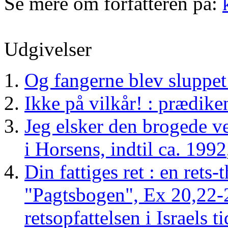
Se mere om forfatteren på:
Udgivelser
Og fangerne blev sluppet
Ikke på vilkår! : prædike
Jeg elsker den brogede v
i Horsens, indtil ca. 1992
Din fattiges ret : en rets
"Pagtsbogen", Ex 20,22-
retsopfattelsen i Israels ti