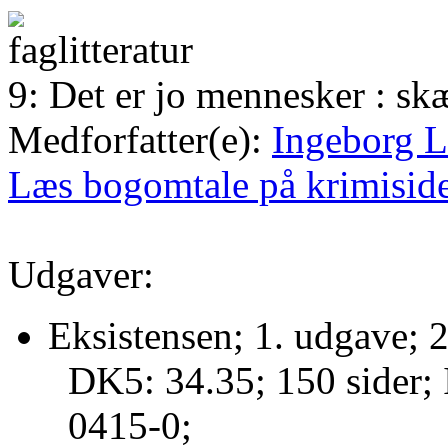
9: Det er jo mennesker : sk
Medforfatter(e):
Ingeborg 
Læs bogomtale på krimisid
Udgaver:
Eksistensen; 1. udgave; 
DK5: 34.35; 150 sider
0415-0;