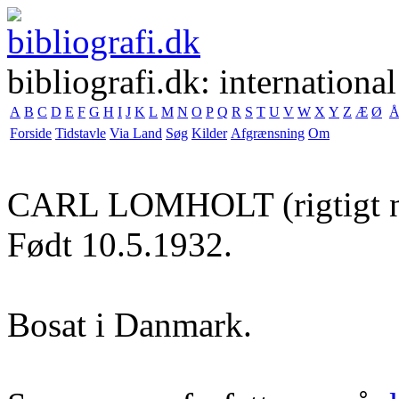
bibliografi.dk: international
A
B
C
D
E
F
G
H
I
J
K
L
M
N
O
P
Q
R
S
T
U
V
W
X
Y
Z
Æ
Ø
Forside
Tidstavle
Via Land
Søg
Kilder
Afgrænsning
Om
CARL LOMHOLT
(rigtigt
Født 10.5.1932.
Bosat i Danmark.