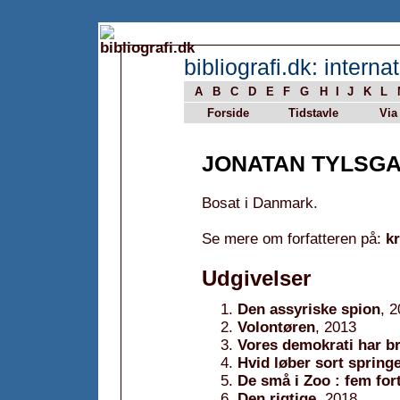
bibliografi.dk: internat
A
B
C
D
E
F
G
H
I
J
K
L
Forside
Tidstavle
Via
JONATAN TYLSG
Bosat i Danmark.
Se mere om forfatteren på:
k
Udgivelser
Den assyriske spion
, 
Volontøren
, 2013
Vores demokrati har br
Hvid løber sort sprin
De små i Zoo : fem for
Den rigtige
, 2018