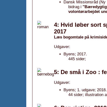
Dansk Missionsråd (Ny m
bidrag i
"Bæredygtigt
volontørarbejdet und
4: Hvid løber sort
2017
Læs bogomtale på krimisid
Udgaver:
Byens; 2017.
445 sider;
5: De små i Zoo : f
Udgaver:
Byens; 1. udgave; 2018.
44 sider; illustration