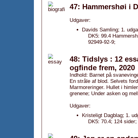
47: Hammershøi i D
Udgaver:
Davids Samling; 1. udga
DK5: 99.4 Hammershøi
92949-92-9;
48: Tidslys : 12 es
ogfinde frem, 2020
Indhold: Barnet på svanevingen
En stråle af blod. Selvets for
Marmoreringer. Hullet i himle
grenene; Under asken og mel
Udgaver:
Kristeligt Dagblag; 1. u
DK5: 70.4; 124 sider