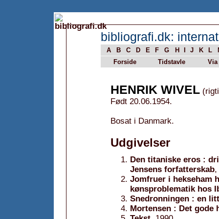
bibliografi.dk: internat
A
B
C
D
E
F
G
H
I
J
K
L
Forside
Tidstavle
Via
HENRIK WIVEL
(rigt
Født 20.06.1954.
Bosat i Danmark.
Udgivelser
Den titaniske eros : dr
Jensens forfatterskab
,
Jomfruer i hekseham h
kønsproblematik hos I
Snedronningen : en lit
Mortensen : Det gode h
Tekst
, 1990