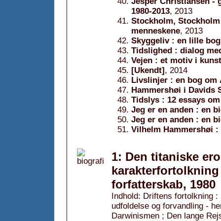
Jesper Christiansen - g
1980-2013
, 2013
Stockholm, Stockholm :
menneskene
, 2013
Skyggeliv : en lille bo
Tidslighed : dialog me
Vejen : et motiv i kun
[Ukendt]
, 2014
Livslinjer : en bog om 
Hammershøi i Davids 
Tidslys : 12 essays om
Jeg er en anden : en b
Jeg er en anden : en b
Vilhelm Hammershøi : 
1: Den titaniske ero
karakterfortolknin
forfatterskab, 1980
Indhold: Driftens fortolknin
udfoldelse og forvandling - 
Darwinismen ; Den lange Rejs