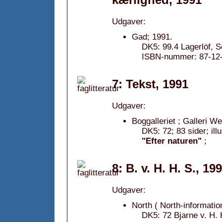
Udgaver:
Gad; 1991.
DK5: 99.4 Lagerlöf, Se
ISBN-nummer: 87-12-0
7: Tekst, 1991
Udgaver:
Boggalleriet ; Galleri W
DK5: 72; 83 sider; ill
"Efter naturen"
;
8: B. v. H. H. S., 19
Udgaver:
North ( North-informatio
DK5: 72 Bjarne v. H. 