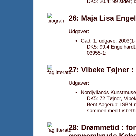
DK5: 20.4; 99 sider;
26: Maja Lisa Engel
Udgaver:
Gad; 1. udgave; 2003(1-
DK5: 99.4 Engelhardt
03955-1;
27: Vibeke Tøjner :
Udgaver:
Nordjyllands Kunstmuse
DK5: 72 Tøjner, Vibek
Bent Aagerup; ISBN-
sammen med Lisbeth
28: Drømmetid : for
gennembruds Købe