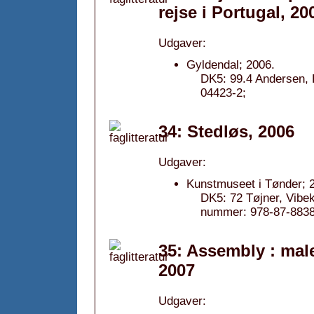
rejse i Portugal, 20
Udgaver:
Gyldendal; 2006.
DK5: 99.4 Andersen, 
04423-2;
34: Stedløs, 2006
Udgaver:
Kunstmuseet i Tønder; 
DK5: 72 Tøjner, Vibe
nummer: 978-87-8838
35: Assembly : male
2007
Udgaver: