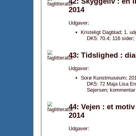
42: Skyggeliv : en 
2014
Udgaver:
Kristeligt Dagblad; 1. u
DK5: 70.4; 116 sider
43: Tidslighed : di
Udgaver:
Sorø Kunstmuseum; 201
DK5: 72 Maja Lisa Enge
Sejersen; kommentar:
44: Vejen : et moti
2014
Udgaver: