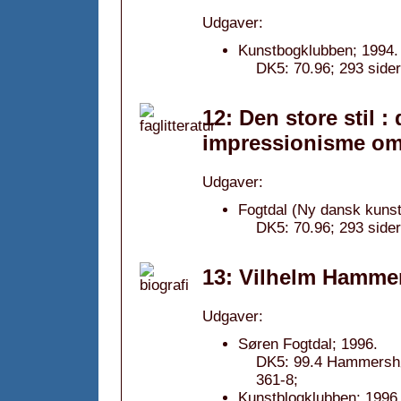
Udgaver:
Kunstbogklubben; 1994.
DK5: 70.96; 293 sider
12: Den store stil 
impressionisme omk
Udgaver:
Fogtdal (Ny dansk kunsth
DK5: 70.96; 293 side
13: Vilhelm Hammer
Udgaver:
Søren Fogtdal; 1996.
DK5: 99.4 Hammershøi
361-8;
Kunstblogklubben; 1996