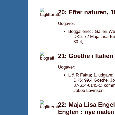
20: Efter naturen, 
Udgaver:
Boggalleriet ; Galleri W
DK5: 72 Maja Lisa En
30-4;
21: Goethe i Italien
Udgaver:
L & R Fakta; 1. udgave;
DK5: 99.4 Goethe, J
87-614-0145-5; komm
Jakob Levinsen;
22: Maja Lisa Enge
Englen : nye maleri