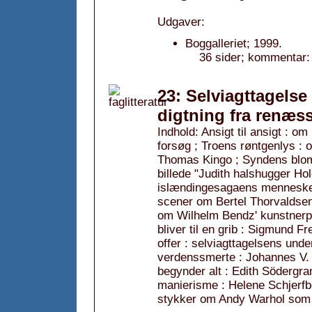
Udgaver:
Boggalleriet; 1999.
36 sider; kommentar
23: Selviagttagelse
digtning fra renæs
Indhold: Ansigt til ansigt : o
forsøg ; Troens røntgenlys :
Thomas Kingo ; Syndens bloms
billede "Judith halshugger H
islændingesagaens menneskeb
scener om Bertel Thorvaldsen
om Wilhelm Bendz' kunstnerpo
bliver til en grib : Sigmund F
offer : selviagttagelsens und
verdenssmerte : Johannes V.
begynder alt : Edith Södergra
manierisme : Helene Schjerfb
stykker om Andy Warhol som 