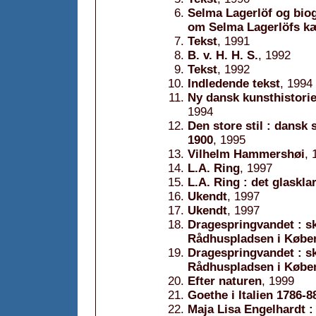
Selma Lagerlöf og biog
om Selma Lagerlöfs k
Tekst
, 1991
B. v. H. H. S.
, 1992
Tekst
, 1992
Indledende tekst
, 1994
Ny dansk kunsthistori
1994
Den store stil : dans
1900
, 1995
Vilhelm Hammershøi
, 
L.A. Ring
, 1997
L.A. Ring : det glaskla
Ukendt
, 1997
Ukendt
, 1997
Dragespringvandet : s
Rådhuspladsen i Købe
Dragespringvandet : s
Rådhuspladsen i Købe
Efter naturen
, 1999
Goethe i Italien 1786-8
Maja Lisa Engelhardt 