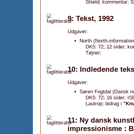
Shield; kommentar: S
9: Tekst, 1992
Udgaver:
North (North-information
DK5: 72; 12 sider; 
Tøjner;
10: Indledende teks
Udgaver:
Søren Fogtdal (Dansk nu
DK5: 72; 16 sider; I
Lautrop; bidrag i
"Knu
11: Ny dansk kunst
impressionisme : B