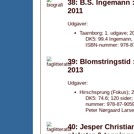
38: B.S. Ingemann 
2011
Udgaver:
Taarnborg; 1. udgave; 2
DK5: 99.4 Ingemann, B.
ISBN-nummer: 978-87
39: Blomstringstid 
2013
Udgaver:
Hirschsprung (Fokus); 
DK5: 74.6; 120 sider
nummer: 978-87-905
Peter Nørgaard Larse
40: Jesper Christia