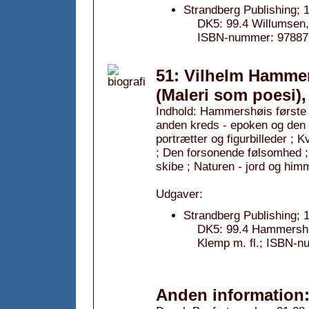
Strandberg Publishing; 
DK5: 99.4 Willumsen, J
ISBN-nummer: 97887
51: Vilhelm Hammer
(Maleri som poesi),
Indhold: Hammershøis første
anden kreds - epoken og den 
portrætter og figurbilleder ; 
; Den forsonende følsomhed ; 
skibe ; Naturen - jord og him
Udgaver:
Strandberg Publishing; 
DK5: 99.4 Hammershøi, 
Klemp m. fl.; ISBN-
Anden information