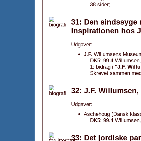
38 sider;
31: Den sindssyge 
inspirationen hos J
Udgaver:
J.F. Willumsens Museum
DK5: 99.4 Willumsen,
1; bidrag i
"J.F. Will
Skrevet sammen med L
32: J.F. Willumsen,
Udgaver:
Aschehoug (Dansk klassi
DK5: 99.4 Willumsen,
33: Det jordiske pa