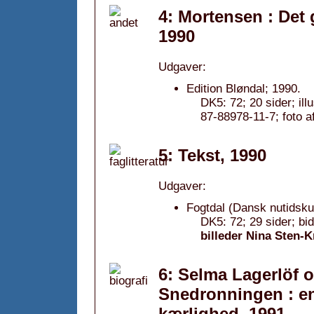
4: Mortensen : Det 
1990
Udgaver:
Edition Bløndal; 1990.
DK5: 72; 20 sider; il
87-88978-11-7; foto 
5: Tekst, 1990
Udgaver:
Fogtdal (Dansk nutidsku
DK5: 72; 29 sider; bi
billeder Nina Sten-
6: Selma Lagerlöf og
Snedronningen : e
kærlighed, 1991