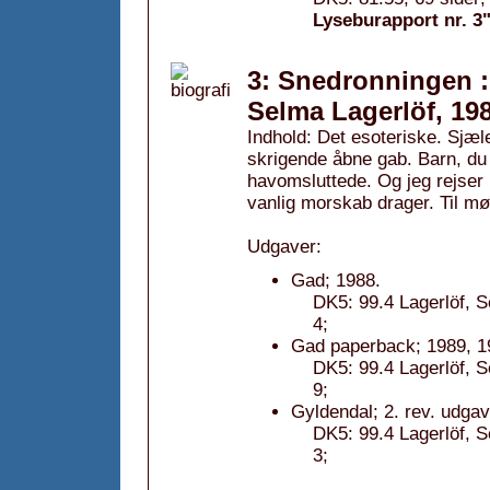
Lyseburapport nr. 3
3: Snedronningen : 
Selma Lagerlöf, 19
Indhold: Det esoteriske. Sjæl
skrigende åbne gab. Barn, du h
havomsluttede. Og jeg rejser 
vanlig morskab drager. Til mø
Udgaver:
Gad; 1988.
DK5: 99.4 Lagerlöf, 
4;
Gad paperback; 1989, 1
DK5: 99.4 Lagerlöf, 
9;
Gyldendal; 2. rev. udgav
DK5: 99.4 Lagerlöf, 
3;