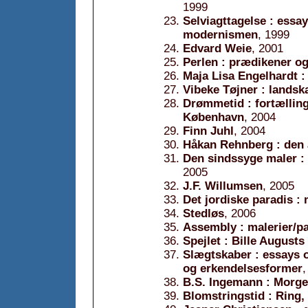
1999
Selviagttagelse : essa
modernismen
, 1999
Edvard Weie
, 2001
Perlen : prædikener og
Maja Lisa Engelhardt :
Vibeke Tøjner : lands
Drømmetid : fortællin
København
, 2004
Finn Juhl
, 2004
Håkan Rehnberg : den 
Den sindssyge maler : 
2005
J.F. Willumsen
, 2005
Det jordiske paradis :
Stedløs
, 2006
Assembly : malerier/pa
Spejlet : Bille Augusts
Slægtskaber : essays 
og erkendelsesformer
,
B.S. Ingemann : Morge
Blomstringstid : Ring,