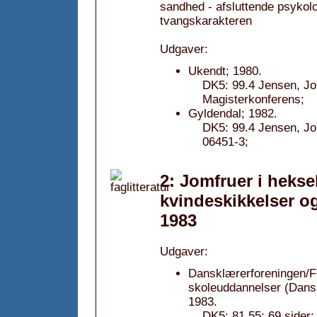
sandhed - afsluttende psykolo
tvangskarakteren
Udgaver:
Ukendt; 1980.
DK5: 99.4 Jensen, Jo
Magisterkonferens;
Gyldendal; 1982.
DK5: 99.4 Jensen, Jo
06451-3;
2: Jomfruer i heks
kvindeskikkelser o
1983
Udgaver:
Dansklærerforeningen/FF
skoleuddannelser (Dans
1983.
DK5: 81.55; 69 sider;