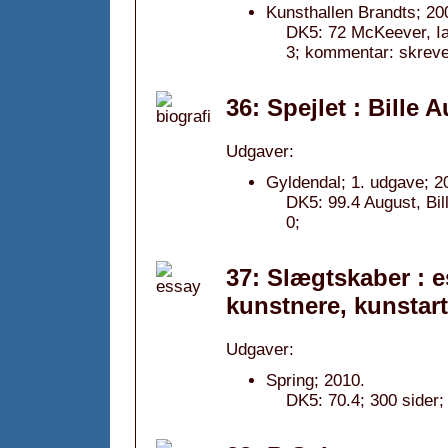
Kunsthallen Brandts; 20
DK5: 72 McKeever, Ia
3; kommentar: skrev
36: Spejlet : Bille 
Udgaver:
Gyldendal; 1. udgave; 2
DK5: 99.4 August, Bi
0;
37: Slægtskaber : 
kunstnere, kunstar
Udgaver:
Spring; 2010.
DK5: 70.4; 300 sider