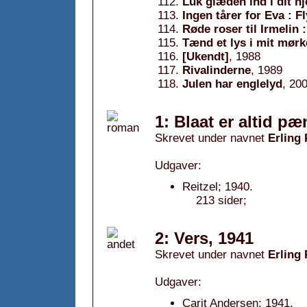
Luk glæden ind i dit hj
Ingen tårer for Eva : 
Røde roser til Irmelin :
Tænd et lys i mit mørk
[Ukendt]
, 1988
Rivalinderne
, 1989
Julen har englelyd
, 20
1: Blaat er altid pæ
Skrevet under navnet
Erling
Udgaver:
Reitzel; 1940.
213 sider;
2: Vers, 1941
Skrevet under navnet
Erling
Udgaver:
Carit Andersen; 1941.