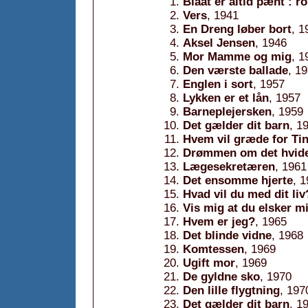
Blaat er altid pænt : 
Vers
, 1941
En Dreng løber bort
, 1
Aksel Jensen
, 1946
Mor Mamme og mig
, 1
Den værste ballade
, 1
Englen i sort
, 1957
Lykken er et lån
, 1957
Barneplejersken
, 1959
Det gælder dit barn
, 1
Hvem vil græde for Ti
Drømmen om det hvide
Lægesekretæren
, 1961
Det ensomme hjerte
, 
Hvad vil du med dit liv
Vis mig at du elsker m
Hvem er jeg?
, 1965
Det blinde vidne
, 1968
Komtessen
, 1969
Ugift mor
, 1969
De gyldne sko
, 1970
Den lille flygtning
, 197
Det gælder dit barn
, 1