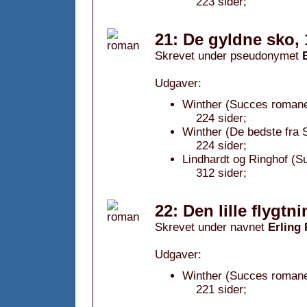
223 sider;
21: De gyldne sko,
Skrevet under pseudonymet
Udgaver:
Winther (Succes romanen
224 sider;
Winther (De bedste fra 
224 sider;
Lindhardt og Ringhof (S
312 sider;
22: Den lille flygtn
Skrevet under navnet
Erling
Udgaver:
Winther (Succes romane
221 sider;