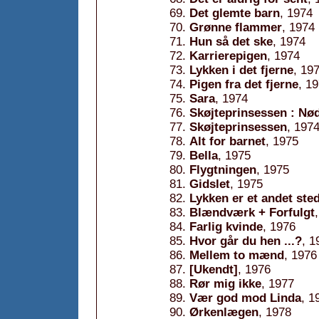
Det glemte barn
, 1974
Grønne flammer
, 1974
Hun så det ske
, 1974
Karrierepigen
, 1974
Lykken i det fjerne
, 19
Pigen fra det fjerne
, 1
Sara
, 1974
Skøjteprinsessen : Nø
Skøjteprinsessen
, 197
Alt for barnet
, 1975
Bella
, 1975
Flygtningen
, 1975
Gidslet
, 1975
Lykken er et andet ste
Blændværk + Forfulgt
Farlig kvinde
, 1976
Hvor går du hen ...?
, 1
Mellem to mænd
, 1976
[Ukendt]
, 1976
Rør mig ikke
, 1977
Vær god mod Linda
, 1
Ørkenlægen
, 1978