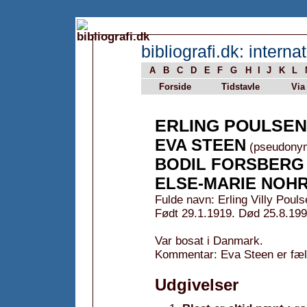
bibliografi.dk: internat
A
B
C
D
E
F
G
H
I
J
K
L
Forside
Tidstavle
Via
ERLING POULSEN
EVA STEEN
(pseudony
BODIL FORSBERG
ELSE-MARIE NOH
Fulde navn: Erling Villy Poul
Født 29.1.1919. Død 25.8.199
Var bosat i Danmark.
Kommentar: Eva Steen er fæl
Udgivelser