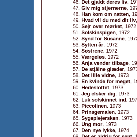
Det gjaldt deres liv
, 19
Giv mig stjernerne
, 19
Han kom om natten
, 1
Hvad vil du med dit liv
Sejr over mørket
, 1972
Solskinspigen
, 1972
Synd for Susanne
, 197
Sytten år
, 1972
Søstrene
, 1972
Værgeløs
, 1972
Anja vender tilbage
, 1
De stjålne glæder
, 197
Det lille vidne
, 1973
En kvinde for meget
, 
Hedeslottet
, 1973
Jeg elsker dig
, 1973
Luk solskinnet ind
, 19
Piccolinen
, 1973
Prinsgemalen
, 1973
Sygeplejersken
, 1973
Ung mor
, 1973
Den nye lykke
, 1974
Det er aldrig for sent
, 