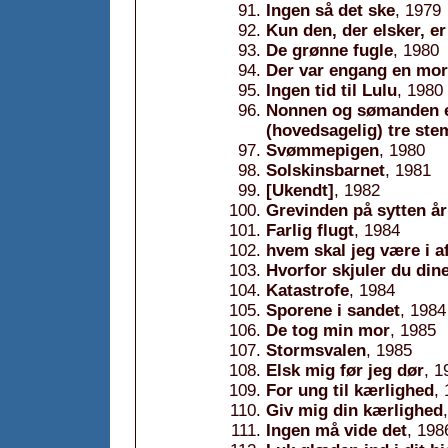
Ingen så det ske
, 1979
Kun den, der elsker, er
De grønne fugle
, 1980
Der var engang en mor
Ingen tid til Lulu
, 1980
Nonnen og sømanden el
(hovedsagelig) tre st
Svømmepigen
, 1980
Solskinsbarnet
, 1981
[Ukendt]
, 1982
Grevinden på sytten år
Farlig flugt
, 1984
hvem skal jeg være i a
Hvorfor skjuler du din
Katastrofe
, 1984
Sporene i sandet
, 1984
De tog min mor
, 1985
Stormsvalen
, 1985
Elsk mig før jeg dør
, 1
For ung til kærlighed
,
Giv mig din kærlighed
Ingen må vide det
, 198