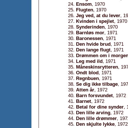
Ensom
, 1970
Flugten
, 1970
Jeg ved, at du lever
, 1
Kvinden i spejlet
, 1970
Synderinden
, 1970
Barnløs mor
, 1971
Baronessen
, 1971
Den hvide brud
, 1971
Den lange flugt
, 1971
Drømmen om i morge
Leg med ild
, 1971
Måneskinsrytteren
, 19
Ondt blod
, 1971
Regnbuen
, 1971
Se dig ikke tilbage
, 19
Atten år
, 1972
Barn forsvundet
, 1972
Barnet
, 1972
Betal for dine synder
,
Den lille arving
, 1972
Den lille drømmer
, 197
Den skjulte lykke
, 1972