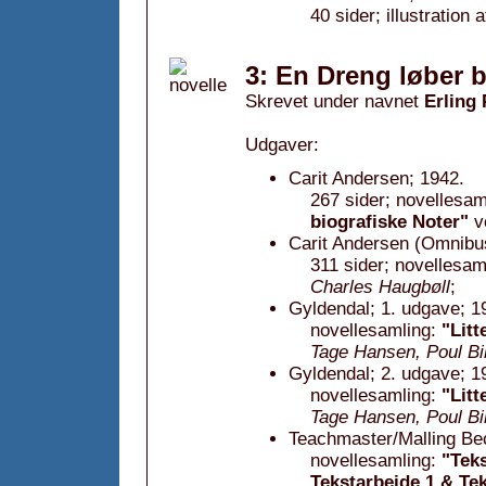
40 sider; illustration 
3: En Dreng løber b
Skrevet under navnet
Erling
Udgaver:
Carit Andersen; 1942.
267 sider; novellesam
biografiske Noter"
v
Carit Andersen (Omnibus
311 sider; novellesam
Charles Haugbøll
;
Gyldendal; 1. udgave; 1
novellesamling:
"Litt
Tage Hansen, Poul Bi
Gyldendal; 2. udgave; 1
novellesamling:
"Litt
Tage Hansen, Poul Bil
Teachmaster/Malling Bec
novellesamling:
"Teks
Tekstarbejde 1 & Te