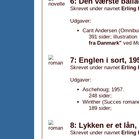
6: Den værste balla
Skrevet under navnet
Erling
Udgaver:
Carit Andersen (Omnibu
391 sider; illustrati
fra Danmark"
ved
Mo
7: Englen i sort, 19
Skrevet under navnet
Erling
Udgaver:
Aschehoug; 1957.
248 sider;
Winther (Succes romane
189 sider;
8: Lykken er et lån,
Skrevet under navnet
Erling