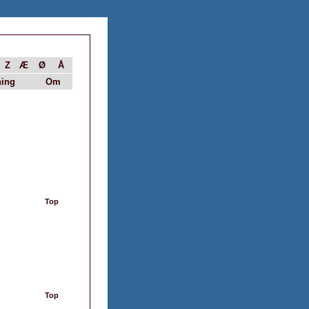
Z
Æ
Ø
Å
ing
Om
Top
Top