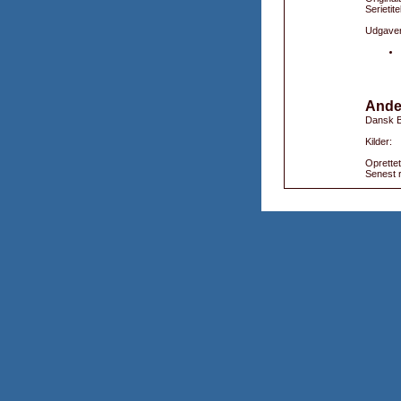
Serietite
Udgaver
Ande
Dansk B
Kilder:
Oprettet
Senest r