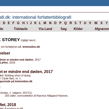
afi.dk: international forfatterbibliografi
C
D
E
F
G
H
I
J
K
L
M
N
O
P
Q
R
S
T
U
V
W
X
Y
de
Tidstavle
Via Land
Søg
Kilder
Afgrænsn
K STOREY
(rigtigt navn)
 om forfatteren på:
krimisiden.dk
velser
Intet er mindre end døden
, 2017
Løftet
, 2018
tet er mindre end døden, 2017
titel: Nothing short of dying
l: Clyde Barr, nr. 1
gomtale på krimisiden.dk
:
Jentas; 1. udgave; 2017(1).
263 sider; oversættelse af Rasmus Klitgaard Hansen;
ftet, 2018
itel: A promise to kill