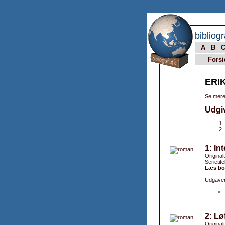
bibliogr
A
B
Forsi
ERI
Se mere
Udgi
1: In
Original
Serietite
Læs bo
Udgaver
2: Lø
Originalt