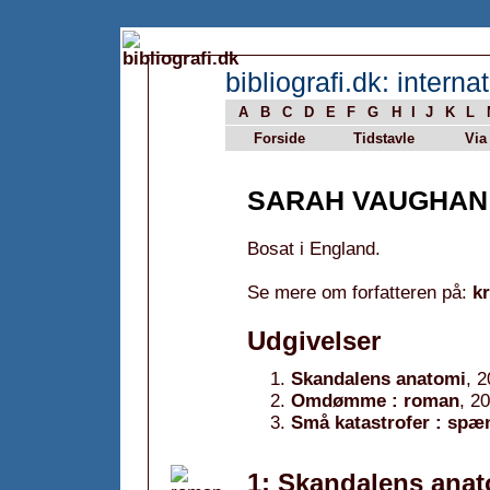
bibliografi.dk: internat
A
B
C
D
E
F
G
H
I
J
K
L
Forside
Tidstavle
Via
SARAH VAUGHAN
Bosat i England.
Se mere om forfatteren på:
k
Udgivelser
Skandalens anatomi
, 
Omdømme : roman
, 2
Små katastrofer : sp
1: Skandalens anat