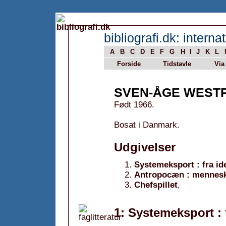
bibliografi.dk: internat
A
B
C
D
E
F
G
H
I
J
K
L
Forside
Tidstavle
Via
SVEN-ÅGE WEST
Født 1966.
Bosat i Danmark.
Udgivelser
Systemeksport : fra ide
Antropocæn : menneske
Chefspillet
,
1: Systemeksport : f