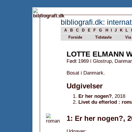
bibliografi.dk: internat
A
B
C
D
E
F
G
H
I
J
K
L
Forside
Tidstavle
Via
LOTTE ELMANN 
Født 1969 i Glostrup, Danmar
Bosat i Danmark.
Udgivelser
Er her nogen?
, 2018
Livet du efterlod : ro
1: Er her nogen?, 
Udgaver: