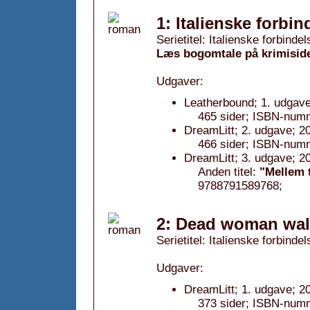
1: Italienske forbin
Serietitel: Italienske forbindel
Læs bogomtale på krimisid
Udgaver:
Leatherbound; 1. udgave
465 sider; ISBN-num
DreamLitt; 2. udgave; 2
466 sider; ISBN-num
DreamLitt; 3. udgave; 2
Anden titel:
"Mellem 
9788791589768;
2: Dead woman wal
Serietitel: Italienske forbindel
Udgaver:
DreamLitt; 1. udgave; 2
373 sider; ISBN-num