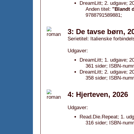
DreamLitt; 2. udgave; 2
Anden titel:
"Blandt 
9788791589881;
3: De tavse børn, 2
Serietitel: Italienske forbindel
Udgaver:
DreamLitt; 1. udgave; 2
361 sider; ISBN-num
DreamLitt; 2. udgave; 2
358 sider; ISBN-num
4: Hjerteven, 2026
Udgaver:
Read.Die.Repeat; 1. udg
316 sider; ISBN-num