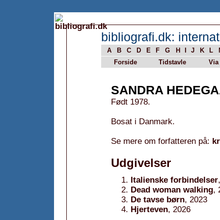
bibliografi.dk: internat
A
B
C
D
E
F
G
H
I
J
K
L
Forside
Tidstavle
Via
SANDRA HEDEGA
Født 1978.
Bosat i Danmark.
Se mere om forfatteren på:
k
Udgivelser
Italienske forbindelser
Dead woman walking
,
De tavse børn
, 2023
Hjerteven
, 2026