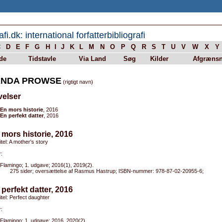
afi.dk: international forfatterbibliografi
C
D
E
F
G
H
I
J
K
L
M
N
O
P
Q
R
S
T
U
V
W
X
Y
de
Tidstavle
Via Land
Søg
Kilder
Afgrænsn
NDA PROWSE
(rigtigt navn)
velser
En mors historie
, 2016
En perfekt datter
, 2016
 mors historie, 2016
itel: A mother's story
:
Flamingo; 1. udgave; 2016(1), 2019(2).
275 sider; oversættelse af Rasmus Hastrup; ISBN-nummer: 978-87-02-20955-6;
 perfekt datter, 2016
titel: Perfect daughter
:
Flamingo; 1. udgave; 2016, 2020(2).