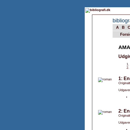
bibliogr
A
B
Forsi
AMA
Udgi
1: En
Originalt
Udgaver
2: En
Original
Udgaver