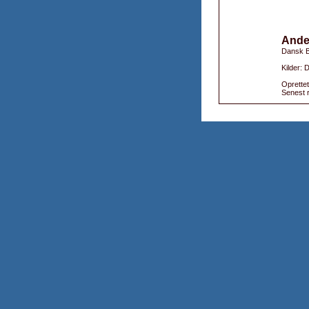
Ande
Dansk B
Kilder:
Oprettet
Senest r