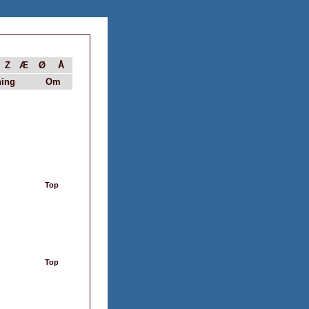
Z
Æ
Ø
Å
ing
Om
Top
Top