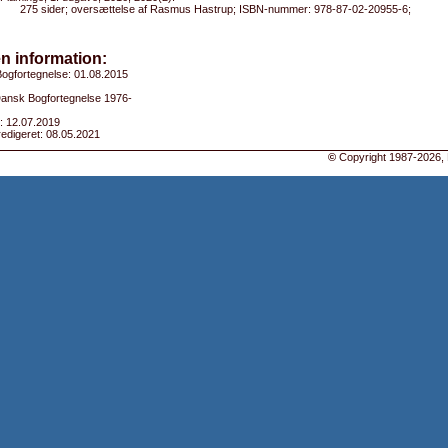
275 sider; oversættelse af Rasmus Hastrup; ISBN-nummer: 978-87-02-20955-6;
n information:
ogfortegnelse: 01.08.2015
 Dansk Bogfortegnelse 1976-
: 12.07.2019
edigeret: 08.05.2021
©
Copyright 1987-2026, 