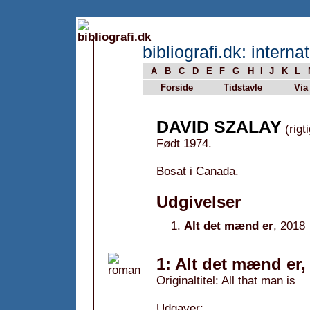
bibliografi.dk: internat
A
B
C
D
E
F
G
H
I
J
K
L
Forside
Tidstavle
Via
DAVID SZALAY
(rigt
Født 1974.
Bosat i Canada.
Udgivelser
Alt det mænd er
, 2018
1: Alt det mænd er,
Originaltitel: All that man is
Udgaver: