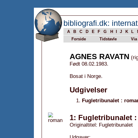
bibliografi.dk: internat
A
B
C
D
E
F
G
H
I
J
K
L
Forside
Tidstavle
Via
AGNES RAVATN
(ri
Født 08.02.1983.
Bosat i Norge.
Udgivelser
Fugletribunalet : roma
1: Fugletribunalet 
Originaltitel: Fugletribunalet
Udgaver: