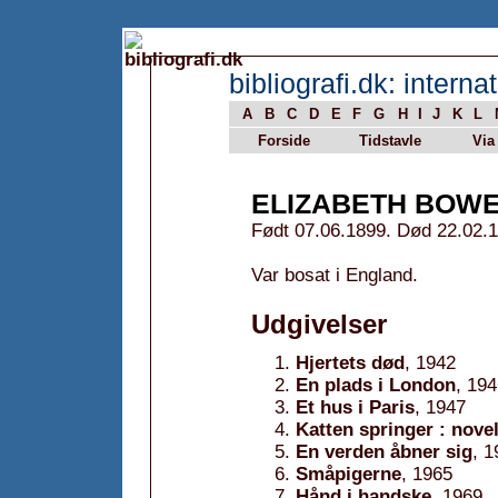
bibliografi.dk: internat
A
B
C
D
E
F
G
H
I
J
K
L
Forside
Tidstavle
Via
ELIZABETH BOW
Født 07.06.1899. Død 22.02.
Var bosat i England.
Udgivelser
Hjertets død
, 1942
En plads i London
, 19
Et hus i Paris
, 1947
Katten springer : novel
En verden åbner sig
, 1
Småpigerne
, 1965
Hånd i handske
, 1969