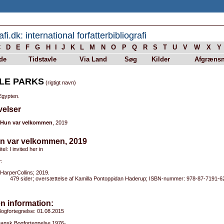
afi.dk: international forfatterbibliografi
C
D
E
F
G
H
I
J
K
L
M
N
O
P
Q
R
S
T
U
V
W
X
Y
de
Tidstavle
Via Land
Søg
Kilder
Afgrænsn
LE PARKS
(rigtigt navn)
Egypten.
velser
Hun var velkommen
, 2019
un var velkommen, 2019
itel: I invited her in
:
HarperCollins; 2019.
479 sider; oversættelse af Kamilla Pontoppidan Haderup; ISBN-nummer: 978-87-7191-6
n information:
ogfortegnelse: 01.08.2015
 Dansk Bogfortegnelse 1976-