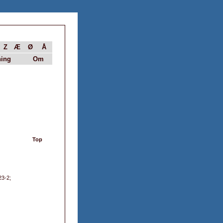
Z
Æ
Ø
Å
ing
Om
Top
23-2;