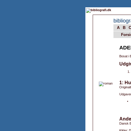
bibliogr
A
B
Forsi
ADE
Bosat i 
Udgi
1: H
Originalt
Udgaver
Ande
Dansk B
Kilder: