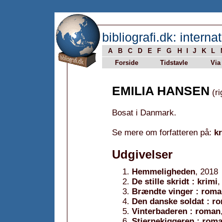
bibliografi.dk: internat
A
B
C
D
E
F
G
H
I
J
K
L
Forside
Tidstavle
Via
EMILIA HANSEN
(ri
Bosat i Danmark.
Se mere om forfatteren på:
k
Udgivelser
Hemmeligheden
, 2018
De stille skridt : krimi
,
Brændte vinger : rom
Den danske soldat : r
Vinterbaderen : roman
Stjernekiggeren : rom