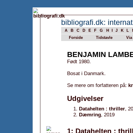
bibliografi.dk: internat
A
B
C
D
E
F
G
H
I
J
K
L
Forside
Tidstavle
Via
BENJAMIN LAMB
Født 1980.
Bosat i Danmark.
Se mere om forfatteren på:
k
Udgivelser
Datahelten : thriller
, 2
Dæmring
, 2019
1: Datahelten : thril