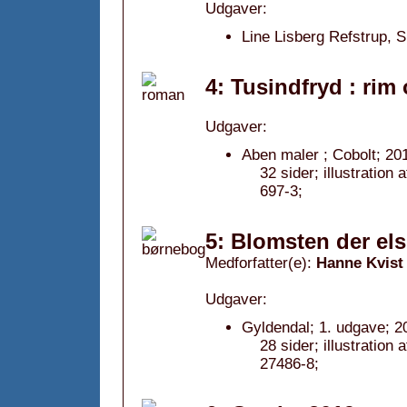
Udgaver:
Line Lisberg Refstrup, 
4: Tusindfryd : rim
Udgaver:
Aben maler ; Cobolt; 20
32 sider; illustratio
697-3;
5: Blomsten der els
Medforfatter(e):
Hanne Kvist
Udgaver:
Gyldendal; 1. udgave; 2
28 sider; illustratio
27486-8;