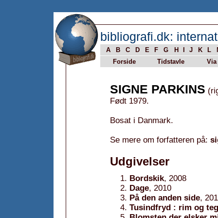
bibliografi.dk: internat
A
B
C
D
E
F
G
H
I
J
K
L
Forside
Tidstavle
Via
SIGNE PARKINS
(ri
Født 1979.
Bosat i Danmark.
Se mere om forfatteren på:
s
Udgivelser
Bordskik
, 2008
Dage
, 2010
På den anden side
, 20
Tusindfryd : rim og te
Blomsten der elsker m