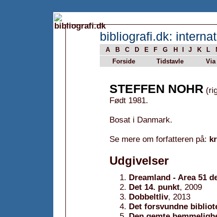
bibliografi.dk: internat
A
B
C
D
E
F
G
H
I
J
K
L
Forside
Tidstavle
Via
STEFFEN NOHR
(ri
Født 1981.
Bosat i Danmark.
Se mere om forfatteren på:
k
Udgivelser
Dreamland - Area 51 de
Det 14. punkt
, 2009
Dobbeltliv
, 2013
Det forsvundne bibliot
Den gemte hemmeligh