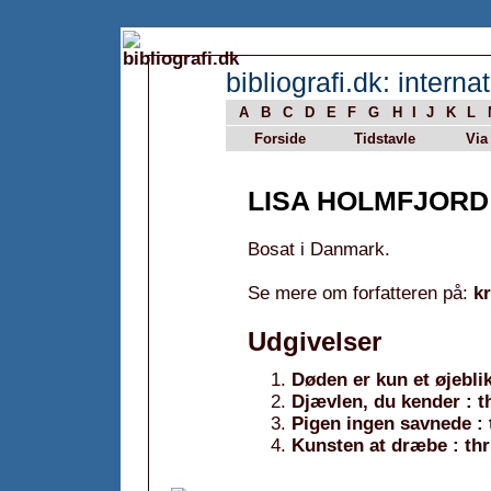
bibliografi.dk: internat
A
B
C
D
E
F
G
H
I
J
K
L
Forside
Tidstavle
Via
LISA HOLMFJORD
Bosat i Danmark.
Se mere om forfatteren på:
k
Udgivelser
Døden er kun et øjeblik 
Djævlen, du kender : th
Pigen ingen savnede : t
Kunsten at dræbe : thri