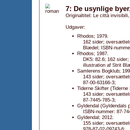
7: De usynlige byer
Originaltitel: Le città invisibili
Udgaver:
Rhodos; 1979.
162 sider; oversættels
Blædel; ISBN-nummer
Rhodos; 1987.
DK5: 82.6; 162 sider
illustration af Strit
Samlerens Bogklub; 199
143 sider; oversætte
87-00-63166-3;
Tiderne Skifter (Tiderne
143 sider; oversætte
87-7445-785-3;
Gyldendal (Gyldendals 
ISBN-nummer: 87-744
Gyldendal; 2012.
155 sider; oversætte
978-87-02-09743-6;