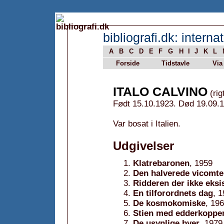
bibliografi.dk: internat
A
B
C
D
E
F
G
H
I
J
K
L
Forside
Tidstavle
Via
ITALO CALVINO
(rig
Født 15.10.1923. Død 19.09.
Var bosat i Italien.
Udgivelser
Klatrebaronen
, 1959
Den halverede vicomte
Ridderen der ikke eksi
En tilforordnets dag
, 
De kosmokomiske
, 19
Stien med edderkoppe
De usynlige byer
, 1979