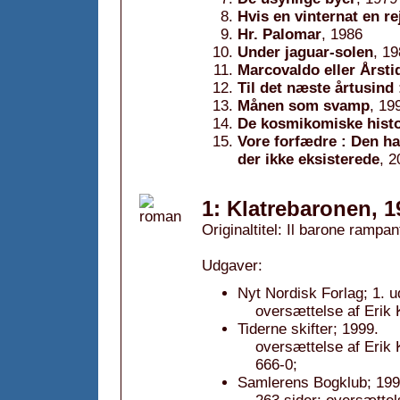
Hvis en vinternat en r
Hr. Palomar
, 1986
Under jaguar-solen
, 1
Marcovaldo eller Årsti
Til det næste årtusind
Månen som svamp
, 19
De kosmikomiske histo
Vore forfædre : Den h
der ikke eksisterede
, 2
1: Klatrebaronen, 1
Originaltitel: Il barone rampan
Udgaver:
Nyt Nordisk Forlag; 1. 
oversættelse af Erik
Tiderne skifter; 1999.
oversættelse af Eri
666-0;
Samlerens Bogklub; 199