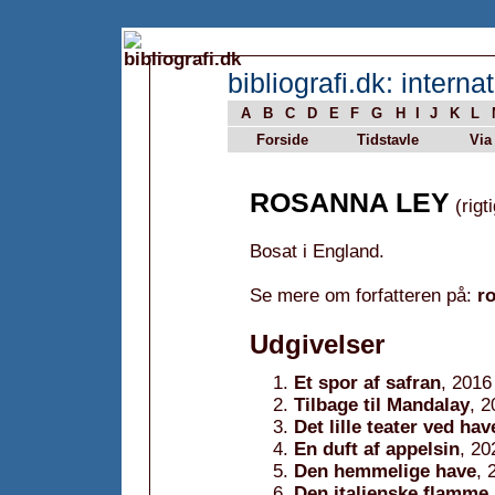
bibliografi.dk: internat
A
B
C
D
E
F
G
H
I
J
K
L
Forside
Tidstavle
Via
ROSANNA LEY
(rigt
Bosat i England.
Se mere om forfatteren på:
r
Udgivelser
Et spor af safran
, 2016
Tilbage til Mandalay
, 2
Det lille teater ved hav
En duft af appelsin
, 20
Den hemmelige have
, 
Den italienske flamme