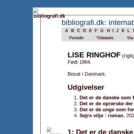
bibliografi.dk: internat
A
B
C
D
E
F
G
H
I
J
K
L
Forside
Tidstavle
Via
LISE RINGHOF
(rigti
Født 1964.
Bosat i Danmark.
Udgivelser
Det er de danske som f
Det er de oprørske der
Det er de unge som fo
Sejrs vilje : roman
, 20
1: Det er de danske