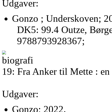
Udgaver:
Gonzo ; Underskoven; 2
DK5: 99.4 Outze, Børg
9788793928367;
19: Fra Anker til Mette : en
Udgaver:
Gonzo; 2022.