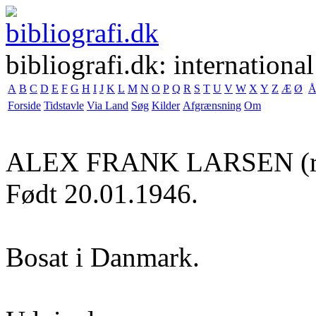
bibliografi.dk: international
A
B
C
D
E
F
G
H
I
J
K
L
M
N
O
P
Q
R
S
T
U
V
W
X
Y
Z
Æ
Ø
Forside
Tidstavle
Via Land
Søg
Kilder
Afgrænsning
Om
ALEX FRANK LARSEN
(r
Født 20.01.1946.
Bosat i Danmark.