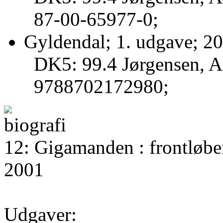
87-00-65977-0;
Gyldendal; 1. udgave; 20
DK5: 99.4 Jørgensen, A
9788702172980;
12: Gigamanden : frontløber
2001
Udgaver: