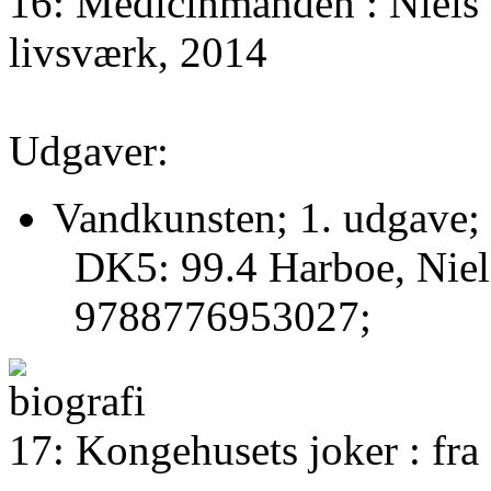
16: Medicinmanden : Niels
livsværk, 2014
Udgaver:
Vandkunsten; 1. udgave;
DK5: 99.4 Harboe, Niel
9788776953027;
17: Kongehusets joker : fra 