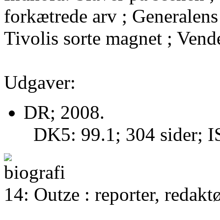
forkætrede arv ; Generalens
Tivolis sorte magnet ; Ven
Udgaver:
DR; 2008.
DK5: 99.1; 304 sider;
14: Outze : reporter, redaktø