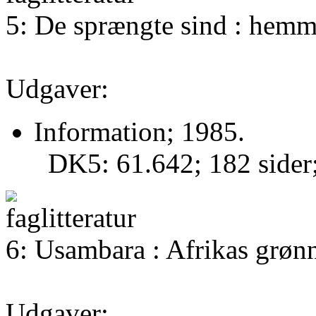
5: De sprængte sind : hem
Udgaver:
Information; 1985.
DK5: 61.642; 182 side
6: Usambara : Afrikas grøn
Udgaver: