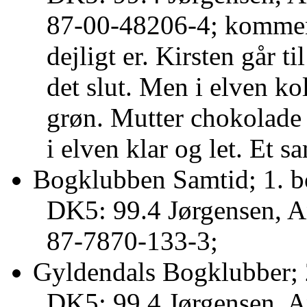
87-00-48206-4; komment
dejligt er. Kirsten går t
det slut. Men i elven ko
grøn. Mutter chokolade
i elven klar og let. Et 
Bogklubben Samtid; 1. b
DK5: 99.4 Jørgensen, A
87-7870-133-3;
Gyldendals Bogklubber; 
DK5: 99.4 Jørgensen, A