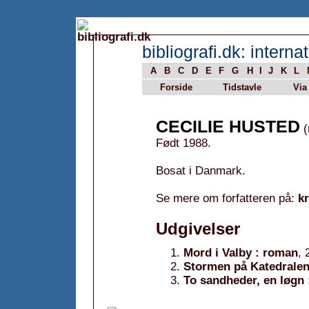
bibliografi.dk: internat
A
B
C
D
E
F
G
H
I
J
K
L
Forside
Tidstavle
Via
CECILIE HUSTED
(
Født 1988.
Bosat i Danmark.
Se mere om forfatteren på:
k
Udgivelser
Mord i Valby : roman
, 
Stormen på Katedralen
To sandheder, en løgn