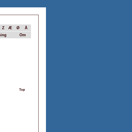
Z
Æ
Ø
Å
ing
Om
Top