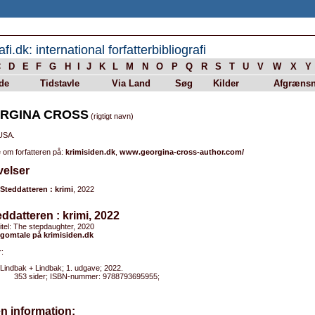
afi.dk: international forfatterbibliografi
C
D
E
F
G
H
I
J
K
L
M
N
O
P
Q
R
S
T
U
V
W
X
Y
de
Tidstavle
Via Land
Søg
Kilder
Afgrænsn
RGINA CROSS
(rigtigt navn)
 USA.
 om forfatteren på:
krimisiden.dk
,
www.georgina-cross-author.com/
velser
Steddatteren : krimi
, 2022
eddatteren : krimi, 2022
titel: The stepdaughter, 2020
gomtale på krimisiden.dk
:
Lindbak + Lindbak; 1. udgave; 2022.
353 sider; ISBN-nummer: 9788793695955;
n information: