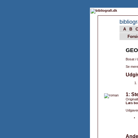
bibliogr
A
B
Forsi
GEO
Bosat i
Se mere
Udgi
1: St
Original
Læs bo
Udgaver
Ande