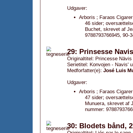
Udgaver:
Arboris ; Faraos Cigarer
46 sider; oversættels
Buchet, skrevet af 
9788793766945, 90-3
29: Prinsesse Navis
Originaltitel: Princesse Nävis
Serietitel: Konvojen - Navis' 
Medforfatter(e):
José Luis M
Udgaver:
Arboris ; Faraos Cigarer
47 sider; oversættels
Munuera, skrevet af 
nummer: 97887937669
30: Blodets bånd, 
Originaltitel: Liés par le sang