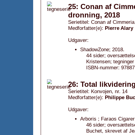
25: Conan af Cimme
dronning, 2018
Serietitel: Conan af Cimmeria,
Medforfatter(e):
Pierre Alary
Udgaver:
ShadowZone; 2018.
44 sider; oversættels
Kristensen; tegninger
ISBN-nummer: 97887
26: Total likviderin
Serietitel: Konvojen, nr. 14
Medforfatter(e):
Philippe Bu
Udgaver:
Arboris ; Faraos Cigarer
46 sider; oversættels
Buchet, skrevet af 