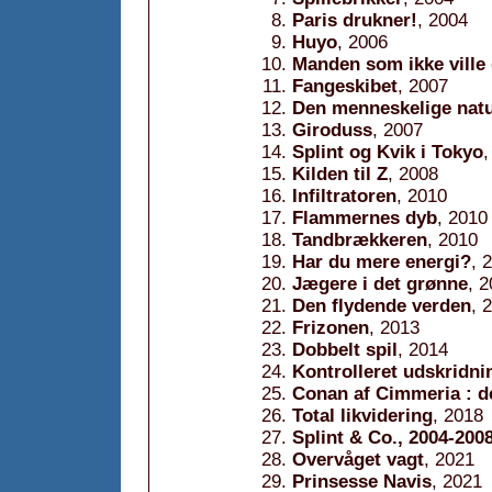
Paris drukner!
, 2004
Huyo
, 2006
Manden som ikke ville
Fangeskibet
, 2007
Den menneskelige nat
Giroduss
, 2007
Splint og Kvik i Tokyo
,
Kilden til Z
, 2008
Infiltratoren
, 2010
Flammernes dyb
, 2010
Tandbrækkeren
, 2010
Har du mere energi?
, 
Jægere i det grønne
, 
Den flydende verden
, 
Frizonen
, 2013
Dobbelt spil
, 2014
Kontrolleret udskridni
Conan af Cimmeria : d
Total likvidering
, 2018
Splint & Co., 2004-200
Overvåget vagt
, 2021
Prinsesse Navis
, 2021