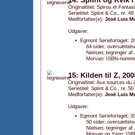
Originaltitel: Spirou et Fanta
Serietitel: Splint & Co., nr. 49
Medforfatter(e):
José Luis M
Udgaver:
Egmont Serieforlaget; 2
64 sider; oversættels
Nielsen; tegninger af
Morvan; ISBN-numme
15: Kilden til Z, 200
Originaltitel: Aux sources du 
Serietitel: Splint & Co., nr. 50
Medforfatter(e):
José Luis M
Udgaver:
Egmont Serieforlaget; 2
50 sider; oversættels
Nielsen; tegninger af
Morvan og Yann; IS