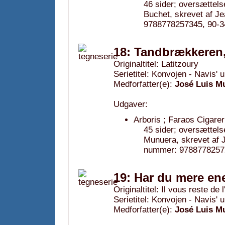
46 sider; oversættels
Buchet, skrevet af 
9788778257345, 90-3
18: Tandbrækkeren
Originaltitel: Latitzoury
Serietitel: Konvojen - Navis' 
Medforfatter(e):
José Luis M
Udgaver:
Arboris ; Faraos Cigarer
45 sider; oversættels
Munuera, skrevet af 
nummer: 97887782572
19: Har du mere en
Originaltitel: Il vous reste de 
Serietitel: Konvojen - Navis' 
Medforfatter(e):
José Luis M