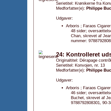
Serietitel: Krønikerne fra Konv
Medforfatter(e):
Philippe Bu
Udgaver:
Arboris ; Faraos Cigarer
48 sider; oversættels
Chan, skrevet af Jea
nummer: 97887928082
24: Kontrolleret ud
Originaltitel: Dérapage contrô
Serietitel: Konvojen, nr. 13
Medforfatter(e):
Philippe Bu
Udgaver:
Arboris ; Faraos Cigarer
46 sider; oversættels
Buchet, skrevet af 
9788792808301, 90-3