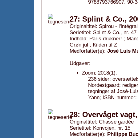
9788793766907, 90-3
27: Splint & Co., 2
Originaltitel: Spirou - l'intégra
Serietitel: Splint & Co., nr. 47
Indhold: Paris drukner! ; Mand
Grøn jul ; Kilden til Z
Medforfatter(e):
José Luis M
Udgaver:
Zoom; 2018(1).
236 sider; oversættel
Nordestgaard; redige
tegninger af José-Lu
Yann; ISBN-nummer:
28: Overvåget vagt,
Originaltitel: Chasse gardée
Serietitel: Konvojen, nr. 15
Medforfatter(e):
Philippe Bu