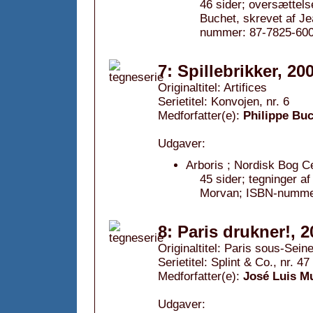
46 sider; oversættels
Buchet, skrevet af J
nummer: 87-7825-600
7: Spillebrikker, 20
Originaltitel: Artifices
Serietitel: Konvojen, nr. 6
Medforfatter(e):
Philippe Bu
Udgaver:
Arboris ; Nordisk Bog C
45 sider; tegninger a
Morvan; ISBN-nummer
8: Paris drukner!, 
Originaltitel: Paris sous-Sein
Serietitel: Splint & Co., nr. 47
Medforfatter(e):
José Luis M
Udgaver: