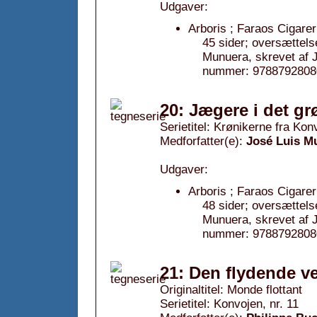
Udgaver:
Arboris ; Faraos Cigarer
45 sider; oversættels
Munuera, skrevet af 
nummer: 97887928080
20: Jægere i det gr
Serietitel: Krønikerne fra Konv
Medforfatter(e):
José Luis M
Udgaver:
Arboris ; Faraos Cigarer
48 sider; oversættels
Munuera, skrevet af 
nummer: 97887928080
21: Den flydende v
Originaltitel: Monde flottant
Serietitel: Konvojen, nr. 11