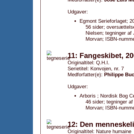
Udgaver:
Egmont Serieforlaget; 2
56 sider; oversættels
Nielsen; tegninger af
Morvan; ISBN-nummer
11: Fangeskibet, 2
Originaltitel: Q.H.I.
Serietitel: Konvojen, nr. 7
Medforfatter(e):
Philippe Bu
Udgaver:
Arboris ; Nordisk Bog C
46 sider; tegninger a
Morvan; ISBN-nummer
12: Den menneskeli
Originaltitel: Nature humaine