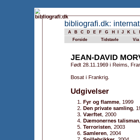
bibliografi.dk: internat
A
B
C
D
E
F
G
H
I
J
K
L
Forside
Tidstavle
Via
JEAN-DAVID MOR
Født 28.11.1969 i Reims, Fran
Bosat i Frankrig.
Udgivelser
Fyr og flamme
, 1999
Den private samling
, 1
Værftet
, 2000
Dæmonernes talisman
Terroristen
, 2003
Samleren
, 2004
Spillebrikker
, 2004