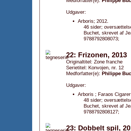
Medforfatter(e):
Philippe Bu
Udgaver:
Arboris; 2012.
46 sider; oversættels
Buchet, skrevet af 
9788792808073;
22: Frizonen, 2013
Originaltitel: Zone franche
Serietitel: Konvojen, nr. 12
Medforfatter(e):
Philippe Bu
Udgaver:
Arboris ; Faraos Cigarer
48 sider; oversættels
Buchet, skrevet af 
9788792808127;
23: Dobbelt spil, 2