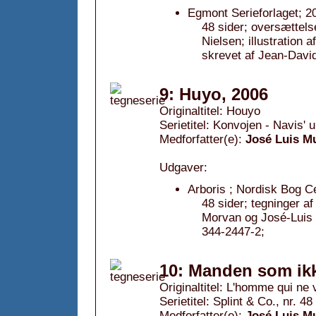
Egmont Serieforlaget; 2
48 sider; oversættels
Nielsen; illustration
skrevet af Jean-Dav
9: Huyo, 2006
Originaltitel: Houyo
Serietitel: Konvojen - Navis' 
Medforfatter(e):
José Luis M
Udgaver:
Arboris ; Nordisk Bog C
48 sider; tegninger a
Morvan og José-Luis
344-2447-2;
10: Manden som ikk
Originaltitel: L'homme qui ne 
Serietitel: Splint & Co., nr. 48
Medforfatter(e):
José Luis M