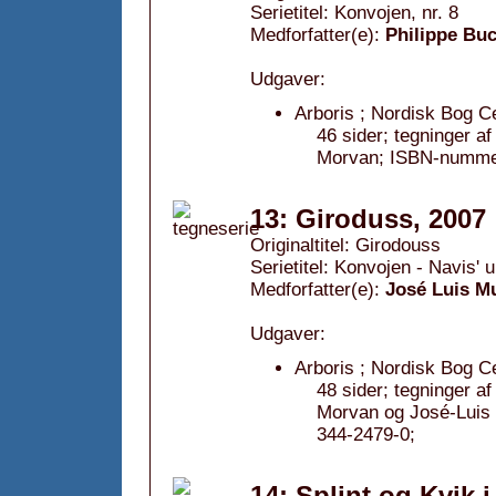
Serietitel: Konvojen, nr. 8
Medforfatter(e):
Philippe Bu
Udgaver:
Arboris ; Nordisk Bog C
46 sider; tegninger a
Morvan; ISBN-nummer
13: Giroduss, 2007
Originaltitel: Girodouss
Serietitel: Konvojen - Navis' 
Medforfatter(e):
José Luis M
Udgaver:
Arboris ; Nordisk Bog C
48 sider; tegninger a
Morvan og José-Luis
344-2479-0;
14: Splint og Kvik 