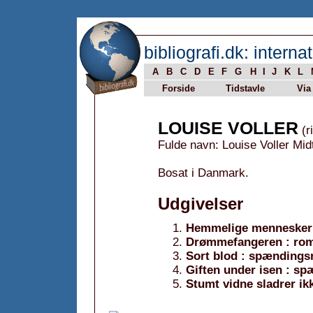
bibliografi.dk: internat
A
B
C
D
E
F
G
H
I
J
K
L
Forside
Tidstavle
Via
LOUISE VOLLER
(r
Fulde navn: Louise Voller Mid
Bosat i Danmark.
Udgivelser
Hemmelige mennesker
Drømmefangeren : ro
Sort blod : spænding
Giften under isen : s
Stumt vidne sladrer ik