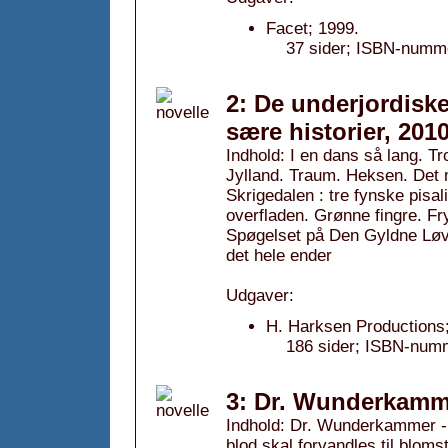
Facet; 1999.
37 sider; ISBN-numme
2: De underjordiske
sære historier, 201
Indhold: I en dans så lang. Tr
Jylland. Traum. Heksen. Det
Skrigedalen : tre fynske pisal
overfladen. Grønne fingre. Fr
Spøgelset på Den Gyldne Løve
det hele ender
Udgaver:
H. Harksen Productions;
186 sider; ISBN-num
3: Dr. Wunderkamme
Indhold: Dr. Wunderkammer -
blod skal forvandles til bloms