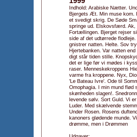
1999
Indhold: Arabiske Nætter. Un
Bjergets Æt. Min muse kom. 
et svedigt skrig. De Søde Små
springe ud. Elskovsfærd. Ak, 
Fortællingen. Bjerget rejser
side af det udtørrede flodlej
gnistrer natten. Helte. Sov t
Hjertebanken. Var natten end så
digt står tiden stille. Knopsk
det er lige før vi mødes i ky
raser. Menneskekroppens Hiero
varme fra kroppene. Nyx, Dion
'Le Bateau Ivre'. Ode til Som
Omophagia. I min mund flød 
skønheden slagen!. Snedronnin
levende sølv. Sort Guld. Vi e
Luder. Med skælvende stemme.
Under Rosen. Rosens duften
kanoners glødende munde. Vi
drømme, men i Drømmen
Udgaver: