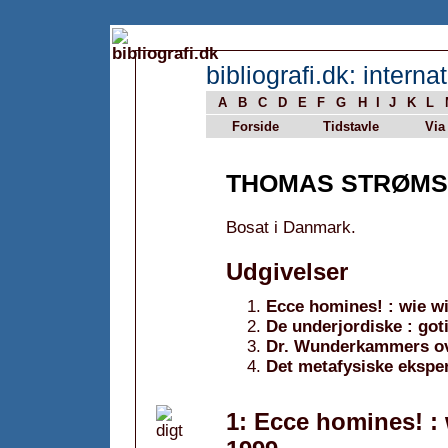
bibliografi.dk: internat
A
B
C
D
E
F
G
H
I
J
K
L
Forside
Tidstavle
Via
THOMAS STRØMS
Bosat i Danmark.
Udgivelser
Ecce homines! : wie w
De underjordiske : got
Dr. Wunderkammers ov
Det metafysiske ekspe
1: Ecce homines! : 