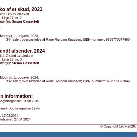
ko af et skud, 2023
itel: Eko av ett skott
l: Linje 17, nr. 2
tter(e):
Susan Casserfelt
:
Modtryk; 1. udgave; 2023.
344 sider; oversættelse af Rane Rørdam Knudsen; ISBN-nummer: 9788770077460;
endt afsender, 2024
titel: Okänd avsändare
l: Linja 17, nr. 3
tter(e):
Susan Casserfelt
:
Modtryk; 1. udgave; 2024.
332 sider; oversættelse af Rane Rørdam Knudsen; ISBN-nummer: 9788770077842;
n information:
ogfortegnelse: 01.08.2015
 Dansk Bogfortegnelse 1976-
: 17.03.2024
edigeret: 27.04.2024
©
Copyright 1987-2026, 