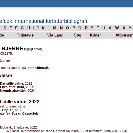
afi.dk: international forfatterbibliografi
C
D
E
F
G
H
I
J
K
L
M
N
O
P
Q
R
S
T
U
V
W
X
Y
de
Tidstavle
Via Land
Søg
Kilder
Afgrænsn
A BJERRE
(rigtigt navn)
.03.1975.
Sverige.
 om forfatteren på:
krimisiden.dk
velser
Det stille vidne
, 2022
Ekko af et skud
, 2023
Ukendt afsender
, 2024
t stille vidne, 2022
titel: Ensamt vittne
l: Linje 17, nr. 1
tter(e):
Susan Casserfelt
:
Modtryk; 1. udgave; 2022.
377 sider; oversættelse af Rane Rørdam Knudsen; ISBN-nummer: 9788770075664;