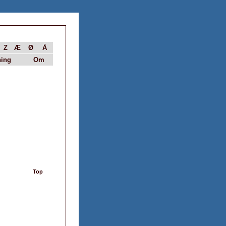
Z
Æ
Ø
Å
ing
Om
Top