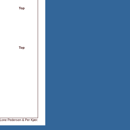
Top
Top
Lone Pedersen & Per Kjær
.