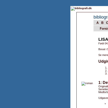
bibliogr
A
B
Forsi
LIS
Født 04
Bosat i 
Se mere
Udgi
1: De
Original
Serietite
Medforfa
Udgaver