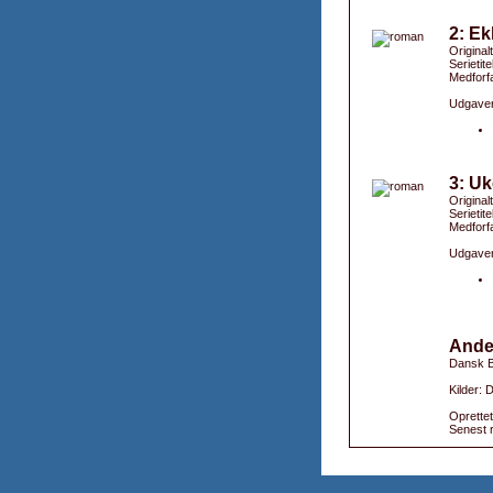
2: Ek
Originalt
Serietite
Medforfa
Udgaver
3: Uk
Original
Serietite
Medforfa
Udgaver
Ande
Dansk B
Kilder:
Oprettet
Senest r