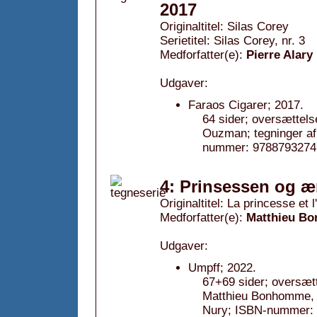
2017
Originaltitel: Silas Corey
Serietitel: Silas Corey, nr. 3
Medforfatter(e):
Pierre Alary
Udgaver:
Faraos Cigarer; 2017.
64 sider; oversættels
Ouzman; tegninger af 
nummer: 9788793274
4: Prinsessen og æ
Originaltitel: La princesse et 
Medforfatter(e):
Matthieu B
Udgaver:
Umpff; 2022.
67+69 sider; oversætt
Matthieu Bonhomme, fa
Nury; ISBN-nummer: