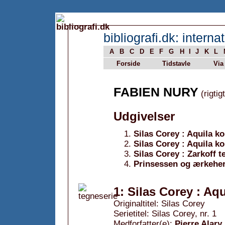
bibliografi.dk: internat
A
B
C
D
E
F
G
H
I
J
K
L
Forside
Tidstavle
Via
FABIEN NURY
(rigtig
Udgivelser
Silas Corey : Aquila k
Silas Corey : Aquila k
Silas Corey : Zarkoff t
Prinsessen og ærkeher
1: Silas Corey : Aq
Originaltitel: Silas Corey
Serietitel: Silas Corey, nr. 1
Medforfatter(e):
Pierre Alary