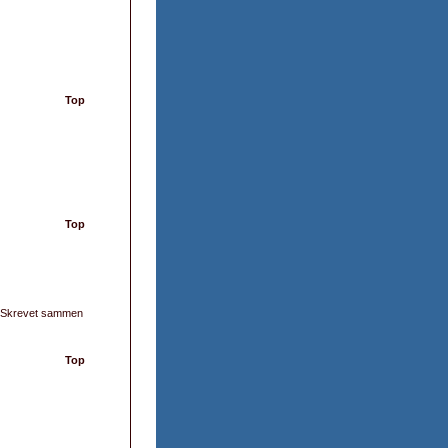
Top
Top
: Skrevet sammen
Top