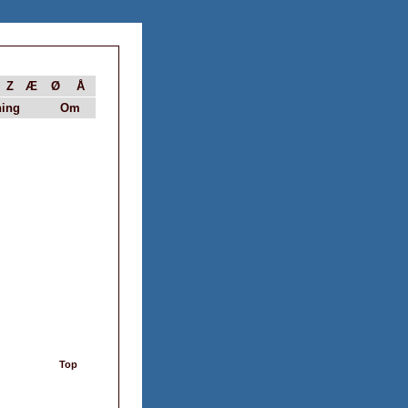
Z
Æ
Ø
Å
ing
Om
Top