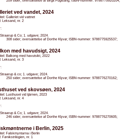
209 sider; oversættelse af Birgit Fuglsang; ISBN-nummer: 9788775920204;
lleriet ved vandet, 2024
itel: Galleriet vid vattnet
el: Leksand, nr. 2
:
Straarup & Co; 1. udgave; 2024.
308 sider; oversættelse af Dorthe Klyvø; ISBN-nummer: 9788775925537;
alkon med havudsigt, 2024
titel: Balkong med havutsikt, 2022
el: Leksand, nr. 3
:
Straarup & co; 1. udgave; 2024.
250 sider; oversættelse af Dorthe Klyvø; ISBN-nummer: 9788776270162;
sthuset ved skovsøen, 2024
titel: Lusthuset vid tjärnen, 2023
el: Leksand, nr. 4
:
Straarup & Co; 1. udgave; 2024.
246 sider; oversættelse af Dorthe Klyvø; ISBN-nummer: 9788776270605;
lskmøntnerne i Berlin, 2025
titel: Falskmyntarna i Berlin
l: Fønikstrilogien, nr. 1