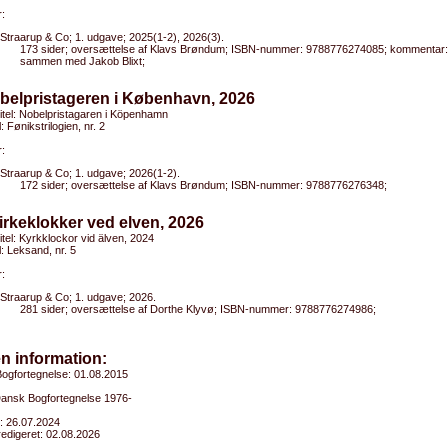
:
Straarup & Co; 1. udgave; 2025(1-2), 2026(3).
173 sider; oversættelse af Klavs Brøndum; ISBN-nummer: 9788776274085; kommentar:
sammen med Jakob Blixt;
belpristageren i København, 2026
titel: Nobelpristagaren i Köpenhamn
l: Fønikstrilogien, nr. 2
:
Straarup & Co; 1. udgave; 2026(1-2).
172 sider; oversættelse af Klavs Brøndum; ISBN-nummer: 9788776276348;
irkeklokker ved elven, 2026
titel: Kyrkklockor vid älven, 2024
el: Leksand, nr. 5
:
Straarup & Co; 1. udgave; 2026.
281 sider; oversættelse af Dorthe Klyvø; ISBN-nummer: 9788776274986;
n information:
ogfortegnelse: 01.08.2015
 Dansk Bogfortegnelse 1976-
: 26.07.2024
edigeret: 02.08.2026