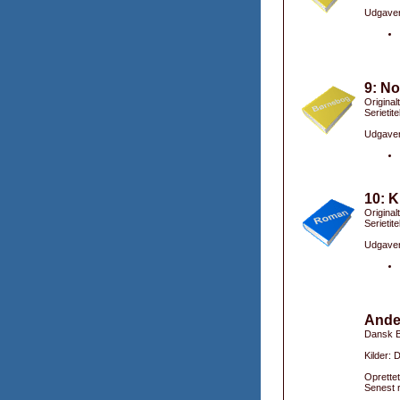
Udgaver
9: No
Original
Serietite
Udgaver
10: K
Original
Serietit
Udgaver
Ande
Dansk B
Kilder:
Oprettet
Senest r