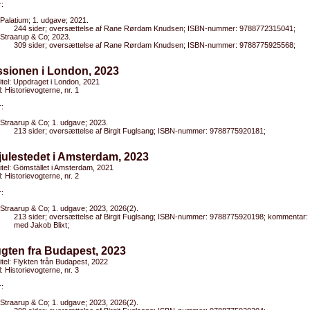
:
Palatium; 1. udgave; 2021.
244 sider; oversættelse af Rane Rørdam Knudsen; ISBN-nummer: 9788772315041;
Straarup & Co; 2023.
309 sider; oversættelse af Rane Rørdam Knudsen; ISBN-nummer: 9788775925568;
ssionen i London, 2023
titel: Uppdraget i London, 2021
l: Historievogterne, nr. 1
:
Straarup & Co; 1. udgave; 2023.
213 sider; oversættelse af Birgit Fuglsang; ISBN-nummer: 9788775920181;
julestedet i Amsterdam, 2023
titel: Gömstället i Amsterdam, 2021
l: Historievogterne, nr. 2
:
Straarup & Co; 1. udgave; 2023, 2026(2).
213 sider; oversættelse af Birgit Fuglsang; ISBN-nummer: 9788775920198; kommentar
med Jakob Blixt;
ugten fra Budapest, 2023
titel: Flykten från Budapest, 2022
l: Historievogterne, nr. 3
:
Straarup & Co; 1. udgave; 2023, 2026(2).