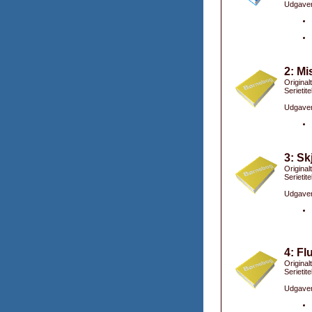
Udgaver
2: Mi
Original
Serietite
Udgaver
3: Sk
Original
Serietite
Udgaver
4: Fl
Original
Serietite
Udgaver