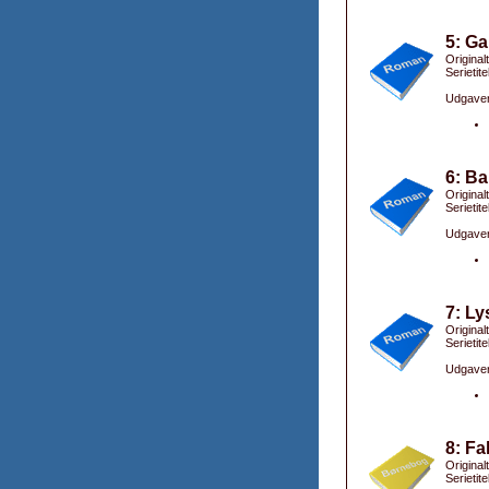
5: Ga
Originalt
Serietit
Udgaver
6: B
Original
Serietit
Udgaver
7: Ly
Original
Serietit
Udgaver
8: Fa
Original
Serietite