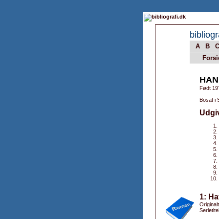
bibliogr
A
B
Forsi
HAN
Født 19
Bosat i 
Udgi
1: Ha
Original
Serietit