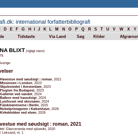
afi.dk: international forfatterbibliografi
C
D
E
F
G
H
I
J
K
L
M
N
O
P
Q
R
S
T
U
V
W
X
Y
de
Tidstavle
Via Land
Søg
Kilder
Afgrænsn
NA BLIXT
(rigtigt navn)
79.
Sverige.
velser
Havestue med søudsigt : roman
, 2021
Missionen i London
, 2023
Skjulestedet i Amsterdam
, 2023
Flugten fra Budapest
, 2023
Galleriet ved vandet
, 2024
Balkon med havudsigt
, 2024
Lysthuset ved skovsøen
, 2024
Falskmøntnerne i Berlin
, 2025
Nobelpristageren i København
, 2026
Kirkeklokker ved elven
, 2026
vestue med søudsigt : roman, 2021
titel: Glasveranda med sjöutsikt, 2020
el: Leksand, nr. 1