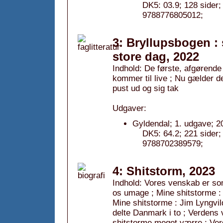
DK5: 03.9; 128 sider;
9788776805012;
3: Bryllupsbogen : 
store dag, 2022
Indhold: De første, afgørende 
kommer til live ; Nu gælder de
pust ud og sig tak
Udgaver:
Gyldendal; 1. udgave; 20
DK5: 64.2; 221 sider;
9788702389579;
4: Shitstorm, 2023
Indhold: Vores venskab er so
os umage ; Mine shitstorme :
Mine shitstorme : Jim Lyngvi
delte Danmark i to ; Verdens 
shitstorme meget værre ; Ver