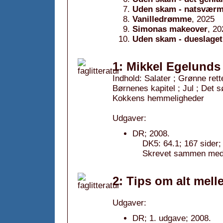
Uden skam - natsvær
Vanilledrømme
, 2025
Simonas makeover
, 20
Uden skam - dueslaget
1: Mikkel Egelunds
Indhold: Salater ; Grønne rette
Børnenes kapitel ; Jul ; Det 
Kokkens hemmeligheder
Udgaver:
DR; 2008.
DK5: 64.1; 167 side
Skrevet sammen med 
2: Tips om alt mel
Udgaver:
DR; 1. udgave; 2008.