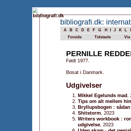
bibliografi.dk: internat
A
B
C
D
E
F
G
H
I
J
K
L
Forside
Tidstavle
Via
PERNILLE REDDE
Født 1977.
Bosat i Danmark.
Udgivelser
Mikkel Egelunds mad
,
Tips om alt mellem h
Bryllupsbogen : sådan 
Shitstorm
, 2023
Writers workbook : roma
udgivelse
, 2023
Uden skam - det genia