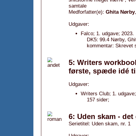
samtale
Medforfatter(e):
Ghita Nørby
Udgaver:
Falco; 1. udgave; 2023.
DK5: 99.4 Nørby, Ghi
kommentar: Skrevet 
5: Writers workbook
første, spæde idé t
Udgaver:
Writers Club; 1. udgave
157 sider;
6: Uden skam - det 
Serietitel: Uden skam, nr. 1
Udgaver: